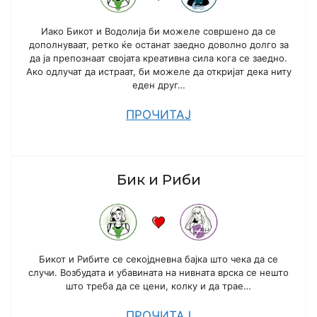
Иако Бикот и Водолија би можеле совршено да се
дополнуваат, ретко ќе останат заедно доволно долго за
да ја препознаат својата креативна сила кога се заедно.
Ако одлучат да истраат, би можеле да откријат дека ниту
еден друг…
ПРОЧИТАЈ
Бик и Риби
Бикот и Рибите се секојдневна бајка што чека да се
случи. Возбудата и убавината на нивната врска се нешто
што треба да се цени, колку и да трае…
ПРОЧИТАЈ