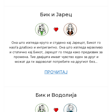
Бик и Јарец
Она што изгледа круто и студено кај Јарецот, Бикот го
наоѓа длабоко и интригантно. Она што изгледа мрзеливо
и статично кај Бикот, Јарецот го гледа како предизвик за
промена. Тие двајцата имаат чувство еден за друг и
можат да ги задоволат потребите на другиот без…
ПРОЧИТАЈ
Бик и Водолија