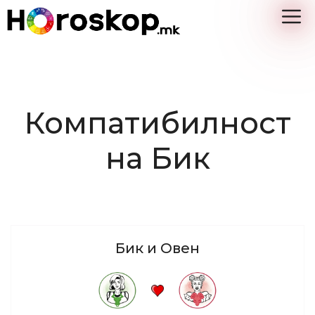
Skip
M
to
content
Компатибилност
на Бик
Бик и Овен