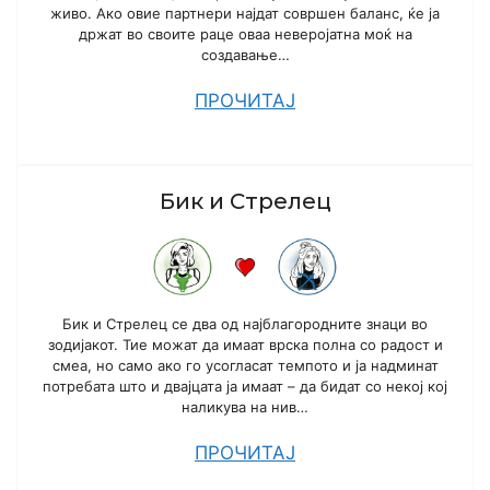
живо. Ако овие партнери најдат совршен баланс, ќе ја
држат во своите раце оваа неверојатна моќ на
создавање…
ПРОЧИТАЈ
Бик и Стрелец
Бик и Стрелец се два од најблагородните знаци во
зодијакот. Тие можат да имаат врска полна со радост и
смеа, но само ако го усогласат темпото и ја надминат
потребата што и двајцата ја имаат – да бидат со некој кој
наликува на нив…
ПРОЧИТАЈ