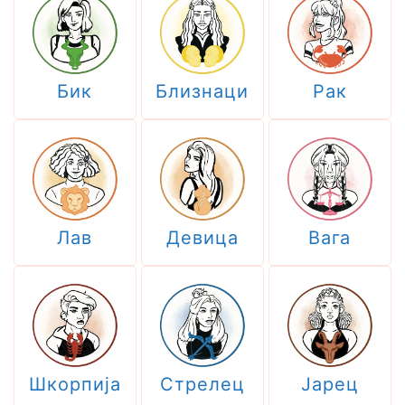
Бик
Близнаци
Рак
Лав
Девица
Вага
Шкорпија
Стрелец
Јарец