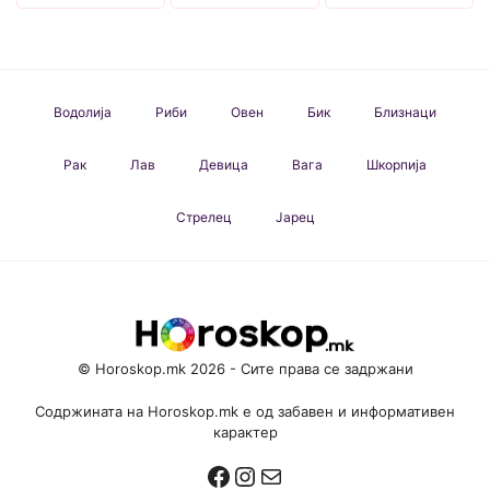
Водолија
Риби
Овен
Бик
Близнаци
Рак
Лав
Девица
Вага
Шкорпија
Стрелец
Јарец
© Horoskop.mk 2026 - Сите права се задржани
Содржината на Horoskop.mk е од забавен и информативен
карактер
Facebook
Instagram
Mail