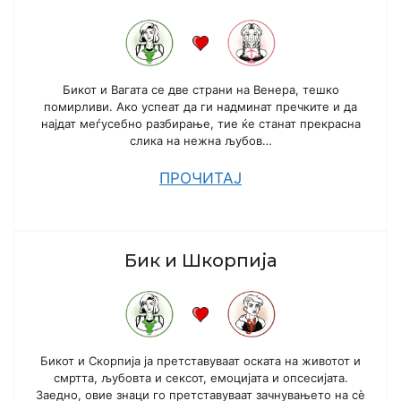
Бикот и Вагата се две страни на Венера, тешко
помирливи. Ако успеат да ги надминат пречките и да
најдат меѓусебно разбирање, тие ќе станат прекрасна
слика на нежна љубов…
ПРОЧИТАЈ
Бик и Шкорпија
Бикот и Скорпија ја претставуваат оската на животот и
смртта, љубовта и сексот, емоцијата и опсесијата.
Заедно, овие знаци го претставуваат зачнувањето на сè