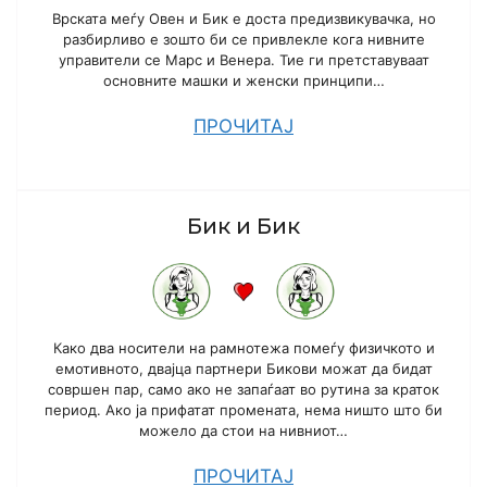
Врската меѓу Овен и Бик е доста предизвикувачка, но
разбирливо е зошто би се привлекле кога нивните
управители се Марс и Венера. Тие ги претставуваат
основните машки и женски принципи…
ПРОЧИТАЈ
Бик и Бик
Како два носители на рамнотежа помеѓу физичкото и
емотивното, двајца партнери Бикови можат да бидат
совршен пар, само ако не запаѓаат во рутина за краток
период. Ако ја прифатат промената, нема ништо што би
можело да стои на нивниот…
ПРОЧИТАЈ