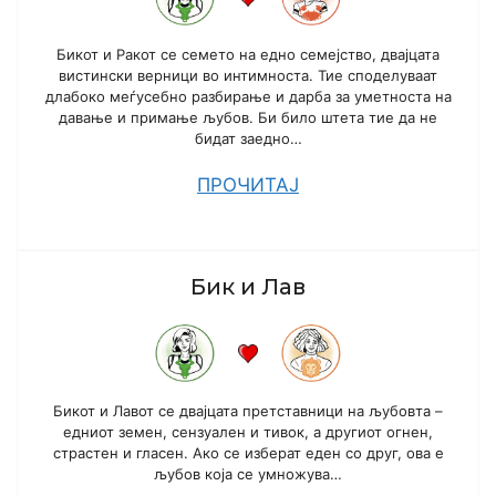
Бикот и Ракот се семето на едно семејство, двајцата
вистински верници во интимноста. Тие споделуваат
длабоко меѓусебно разбирање и дарба за уметноста на
давање и примање љубов. Би било штета тие да не
бидат заедно…
ПРОЧИТАЈ
Бик и Лав
Бикот и Лавот се двајцата претставници на љубовта –
едниот земен, сензуален и тивок, а другиот огнен,
страстен и гласен. Ако се изберат еден со друг, ова е
љубов која се умножува…