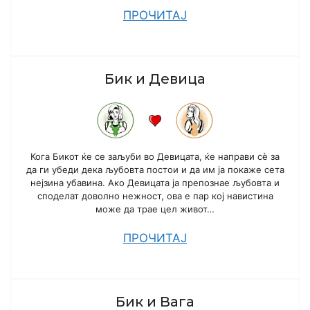
ПРОЧИТАЈ
Бик и Девица
Кога Бикот ќе се заљуби во Девицата, ќе направи сè за
да ги убеди дека љубовта постои и да им ја покаже сета
нејзина убавина. Ако Девицата ја препознае љубовта и
споделат доволно нежност, ова е пар кој навистина
може да трае цел живот…
ПРОЧИТАЈ
Бик и Вага