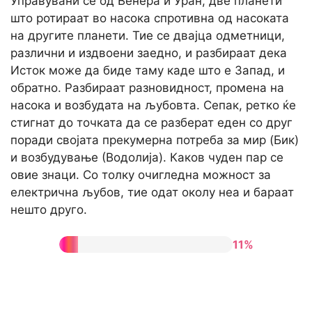
Управувани се од Венера и Уран, две планети
што ротираат во насока спротивна од насоката
на другите планети. Тие се двајца одметници,
различни и издвоени заедно, и разбираат дека
Исток може да биде таму каде што е Запад, и
обратно. Разбираат разновидност, промена на
насока и возбудата на љубовта. Сепак, ретко ќе
стигнат до точката да се разберат еден со друг
поради својата прекумерна потреба за мир (Бик)
и возбудување (Водолија). Каков чуден пар се
овие знаци. Со толку очигледна можност за
електрична љубов, тие одат околу неа и бараат
нешто друго.
11%