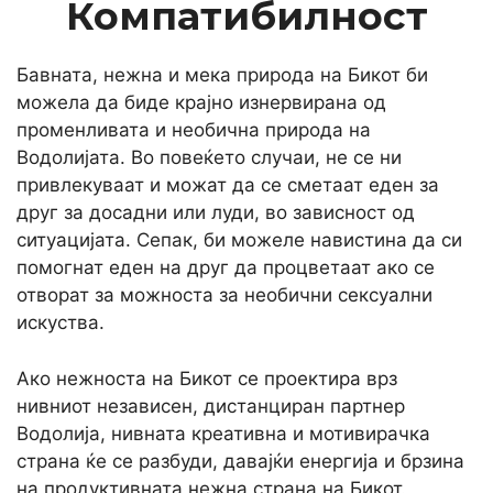
Компатибилност
Бавната, нежна и мека природа на Бикот би
можела да биде крајно изнервирана од
променливата и необична природа на
Водолијата. Во повеќето случаи, не се ни
привлекуваат и можат да се сметаат еден за
друг за досадни или луди, во зависност од
ситуацијата. Сепак, би можеле навистина да си
помогнат еден на друг да процветаат ако се
отворат за можноста за необични сексуални
искуства.
Ако нежноста на Бикот се проектира врз
нивниот независен, дистанциран партнер
Водолија, нивната креативна и мотивирачка
страна ќе се разбуди, давајќи енергија и брзина
на продуктивната нежна страна на Бикот.