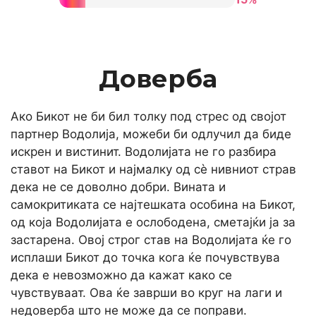
Доверба
Ако Бикот не би бил толку под стрес од својот
партнер Водолија, можеби би одлучил да биде
искрен и вистинит. Водолијата не го разбира
ставот на Бикот и најмалку од сè нивниот страв
дека не се доволно добри. Вината и
самокритиката се најтешката особина на Бикот,
од која Водолијата е ослободена, сметајќи ја за
застарена. Овој строг став на Водолијата ќе го
исплаши Бикот до точка кога ќе почувствува
дека е невозможно да кажат како се
чувствуваат. Ова ќе заврши во круг на лаги и
недоверба што не може да се поправи.