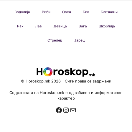
Водолија
Риби
Овен
Бик
Близнаци
Рак
Лав
Девица
Вага
Шкорпија
Стрелец
Јарец
© Horoskop.mk 2026 - Сите права се задржани
Содржината на Horoskop.mk е од забавен и информативен
карактер
Facebook
Instagram
Mail