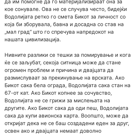
да им помогне да го материјализираат она за
кое сонувале. Ова не се случува често, бидејќи
Водолијата ретко го смета Бикот за личност со
која би зборувала, бавна и досадна со став на
„мал град“ што го спречува напредокот на
нашата цивилизација.
Нивните разлики се тешки за помирување и кога
ќе се заљубат, секоја ситница може да стане
огромен проблем и причина и двајцата да
размислуваат за прекинување на врската. Ако
Бикот сака бела ограда, Водолијата сака стан на
67-от кат. Ако Бикот копнее за сочувство,
Водолијата не се грижи за мислењата на
другите. Ако Бикот сака да оди пеш, Водолијата
сака да купи авионска карта. Воопшто, може да
откријат дека не се баш создадени еден за друг,
освен ако и двајцата немаат доволно