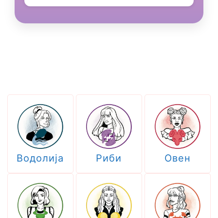
Водолија
Риби
Овен