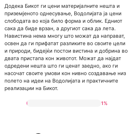
Додека Бикот ги цени материјалните нешта и
приземјеното однесување, Водолијата ја цени
слободата во која било форма и облик. Едниот
сака да биде врзан, а другиот сака да лета.
Навистина нема многу што можат да направат,
освен да ги прифатат разликите во своите цели
и природи, бидејќи постои вистина и добрина во
двата пристапа кон животот. Можат да најдат
одредени нешта што ги ценат заедно, ако ги
насочат своите умови кон нивно создавање низ
полето на идеи на Водолијата и практичните
реализации на Бикот.
1%