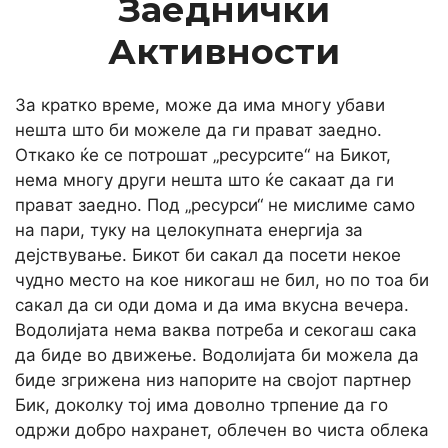
Заеднички
Активности
За кратко време, може да има многу убави
нешта што би можеле да ги прават заедно.
Откако ќе се потрошат „ресурсите“ на Бикот,
нема многу други нешта што ќе сакаат да ги
прават заедно. Под „ресурси“ не мислиме само
на пари, туку на целокупната енергија за
дејствување. Бикот би сакал да посети некое
чудно место на кое никогаш не бил, но по тоа би
сакал да си оди дома и да има вкусна вечера.
Водолијата нема ваква потреба и секогаш сака
да биде во движење. Водолијата би можела да
биде згрижена низ напорите на својот партнер
Бик, доколку тој има доволно трпение да го
одржи добро нахранет, облечен во чиста облека