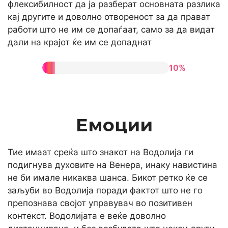
флексибилност да ја разберат основната разлика
кај другите и доволно отвореност за да прават
работи што не им се допаѓаат, само за да видат
дали на крајот ќе им се допаднат
10%
Емоции
Тие имаат среќа што знакот на Водолија ги
подигнува духовите на Венера, инаку навистина
не би имале никаква шанса. Бикот ретко ќе се
заљуби во Водолија поради фактот што не го
препознава својот управувач во позитивен
контекст. Водолијата е веќе доволно