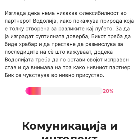
Изгледа дека нема никаква флексибилност во
партнерот Водолија, иако покажува природа која
е толку отворена за разликите кај луѓето. За да
ја изградат суптилната доверба, Бикот треба да
биде храбар и да престане да размислува за
последиците на сè што кажуваат, додека
Водолијата треба да го остави својот исправен
став и да внимава на тоа како нивниот партнер
Бик се чувствува во нивно присуство.
20%
Комуникација и
интелект