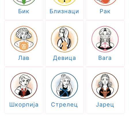
Бик
Близнаци
Рак
Лав
Девица
Вага
Шкорпија
Стрелец
Јарец