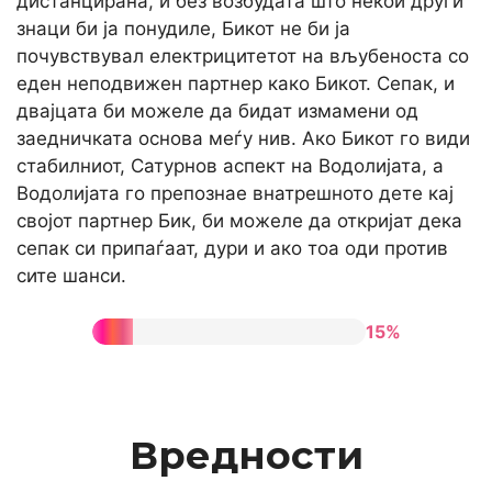
дистанцирана, и без возбудата што некои други
знаци би ја понудиле, Бикот не би ја
почувствувал електрицитетот на вљубеноста со
еден неподвижен партнер како Бикот. Сепак, и
двајцата би можеле да бидат измамени од
заедничката основа меѓу нив. Ако Бикот го види
стабилниот, Сатурнов аспект на Водолијата, а
Водолијата го препознае внатрешното дете кај
својот партнер Бик, би можеле да откријат дека
сепак си припаѓаат, дури и ако тоа оди против
сите шанси.
15%
Вредности