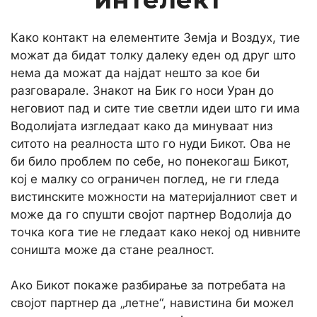
Како контакт на елементите Земја и Воздух, тие
можат да бидат толку далеку еден од друг што
нема да можат да најдат нешто за кое би
разговарале. Знакот на Бик го носи Уран до
неговиот пад и сите тие светли идеи што ги има
Водолијата изгледаат како да минуваат низ
ситото на реалноста што го нуди Бикот. Ова не
би било проблем по себе, но понекогаш Бикот,
кој е малку со ограничен поглед, не ги гледа
вистинските можности на материјалниот свет и
може да го спушти својот партнер Водолија до
точка кога тие не гледаат како некој од нивните
соништа може да стане реалност.
Ако Бикот покаже разбирање за потребата на
својот партнер да „летне“, навистина би можел