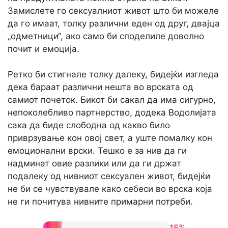
Замислете го сексуалниот живот што би можеле
да го имаат, толку различни еден од друг, двајца
„одметници“, ако само би споделиле доволно
почит и емоција.
Ретко би стигнале толку далеку, бидејќи изгледа
дека бараат различни нешта во врската од
самиот почеток. Бикот би сакал да има сигурно,
непоколебливо партнерство, додека Водолијата
сака да биде слободна од какво било
приврзување кон овој свет, а уште помалку кон
емоционални врски. Тешко е за нив да ги
надминат овие разлики или да ги држат
подалеку од нивниот сексуален живот, бидејќи
не би се чувствувале како себеси во врска која
не ги почитува нивните примарни потреби.
15%