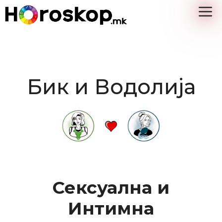
Skip
M
to
content
Бик и Водолија
Сексуална и
Интимна