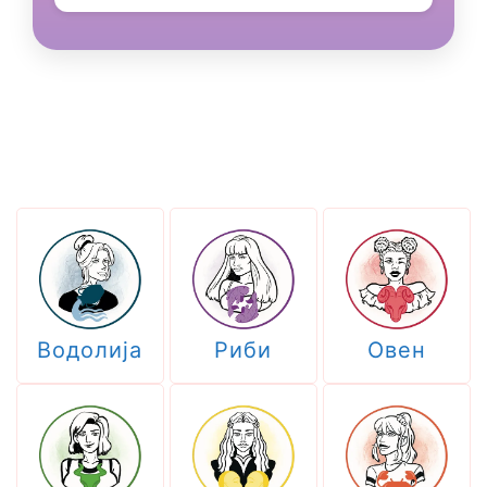
Водолија
Риби
Овен