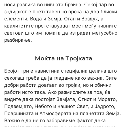
носи разлика во нивната брзина. Секој пар во
зодијакот е претставен со врска на два блиски
елементи, Вода и Земја, Оган и Воздух, а
квалитетите претставуваат мост меѓу нивните
светови што им помага да изградат меѓусебно
разбирање.
Моќта на Тројката
Бројот три е навистина специјална целина што
секогаш треба да ја гледаме како важна. Сите
добри работи доаѓаат во тројки, но и обични
работи исто така. Ако размислите за тоа, ќе
видите дека постојат Земјата, Огнот и Морето,
Подземјето, Небото и нашиот Свет, и Јадрото,
Површината и Атмосферата на планетата Земја.
Важно е да не го заборавиме фактот дека