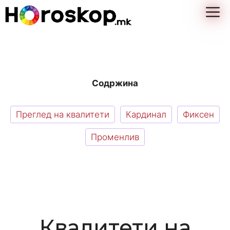
Skip
M
to
content
Содржина
Преглед на квалитети
Кардинал
Фиксен
Променлив
Квалитети на