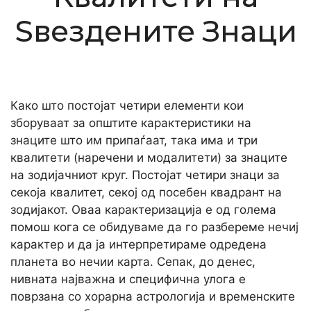
Ѕвездените Знаци
Како што постојат четири елементи кои
зборуваат за општите карактеристики на
знаците што им припаѓаат, така има и три
квалитети (наречени и модалитети) за знаците
на зодијачниот круг. Постојат четири знаци за
секоја квалитет, секој од посебен квадрант на
зодијакот. Оваа карактеризација е од голема
помош кога се обидуваме да го разбереме нечиј
карактер и да ја интерпретираме одредена
планета во нечии карта. Сепак, до денес,
нивната најважна и специфична улога е
поврзана со хорарна астрологија и временските