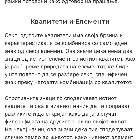
рамки потребни како одговор на прашање.
Квалитети и Елементи
Секој од трите квалитети има своја брзина и
карактеристика, и се комбинира со само еден
знак од секој елемент. Ова значи дека нема два
знаци од истиот елемент со истиот квалитет. Ако
ја разбереме природата на елементот, ќе биде
уште полесно да се разбере секој специфичен
знак преку неговата комбинација со квалитетот.
Спротивните знаци го споделуваат истиот
квалитет и ова е нивниот начин да ги поправат
разликите и да откријат како да ја вклучат
филозофијата на другиот знак во својот живот.
На некој начин, ова значи дека тие споделуваат
слично темпо во животот, иако нивниот елемент