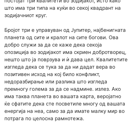
постојат три квалитети во зодијакот, исто како
што има три типа на куќи во секој квадрант на
зодијачниот круг.
Бројот три е управуван од Јупитер, најбенигната
планета од сите и кралот на сите богови. Ова
добро служи за да се каже дека секоја
опозиција во зодијакот има скриен добротворец,
нешто што ја поврзува и ѝ дава цел. Квалитетите
изгледа дека се тука за да ни дадат вера во
позитивен исход на кој било конфликт,
недоразбирање или разлика што изгледа
премногу голема за да се надмине. излез. Ако
има таква планета во вашата карта, веројатно
ќе сфатите дека сте посветиле многу од вашата
енергија на неа, само за да имате малку мир во
потрага по целосна рамнотежа.