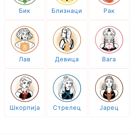
Бик
Близнаци
Рак
Лав
Девица
Вага
Шкорпија
Стрелец
Јарец