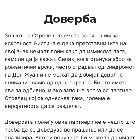
Доверба
Знакот на Стрелец се смета за синоним за
искреност. Вистина е дека претставниците на
овој знак немаат поим како да измислат лага,
камоли да ја кажат. Сепак, кога станува збор за
романтични врски, често страдаат од синдромот
на Дон Жуан и не можат да добијат доволно
внимание само од еден партнер. Бик го смета
ова за одбивно, и ако започне врска со партнер
Стрелец кој се однесува така, голема е
веројатноста да се разделат.
Довербата помеѓу овие партнери не е нешто што
треба да се доведува во прашање или да се
анализира. Ако си веруваат, би можеле да имаат