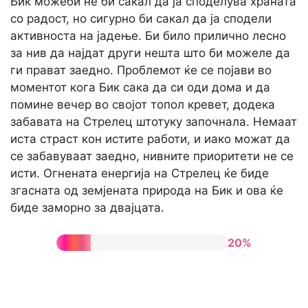
Бик можеби не би сакал да ја споделува храната
со радост, но сигурно би сакал да ја сподели
активноста на јадење. Би било прилично лесно
за нив да најдат други нешта што би можеле да
ги прават заедно. Проблемот ќе се појави во
моментот кога Бик сака да си оди дома и да
помине вечер во својот топол кревет, додека
забавата на Стрелец штотуку започнала. Немаат
иста страст кон истите работи, и иако можат да
се забавуваат заедно, нивните приоритети не се
исти. Огнената енергија на Стрелец ќе биде
згасната од земјената природа на Бик и ова ќе
биде заморно за двајцата.
20%