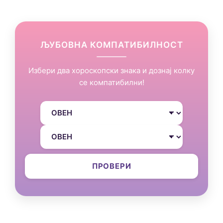
ЉУБОВНА КОМПАТИБИЛНОСТ
Избери два хороскопски знака и дознај колку
се компатибилни!
ПРОВЕРИ