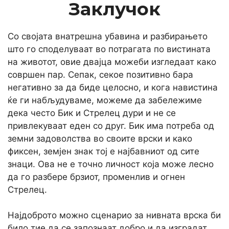
Заклучок
Со својата внатрешна убавина и разбирањето
што го споделуваат во потрагата по вистината
на животот, овие двајца можеби изгледаат како
совршен пар. Сепак, секое позитивно бара
негативно за да биде целосно, и кога навистина
ќе ги набљудуваме, можеме да забележиме
дека често Бик и Стрелец дури и не се
привлекуваат еден со друг. Бик има потреба од
земни задоволства во своите врски и како
фиксен, земјен знак тој е најбавниот од сите
знаци. Ова не е точно личност која може лесно
да го разбере брзиот, променлив и огнен
Стрелец.
Најдоброто можно сценарио за нивната врска би
било тие да се запознаат добро и да изградат