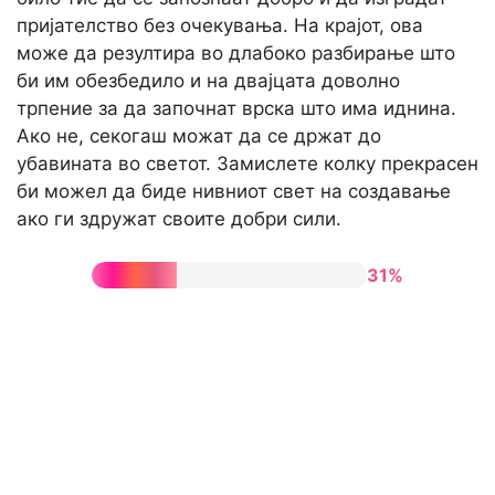
пријателство без очекувања. На крајот, ова
може да резултира во длабоко разбирање што
би им обезбедило и на двајцата доволно
трпение за да започнат врска што има иднина.
Ако не, секогаш можат да се држат до
убавината во светот. Замислете колку прекрасен
би можел да биде нивниот свет на создавање
ако ги здружат своите добри сили.
31%