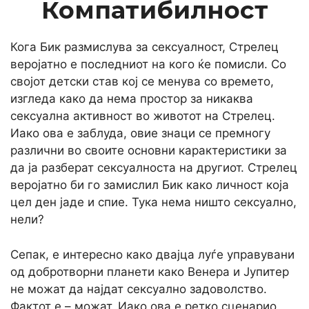
Компатибилност
Кога Бик размислува за сексуалност, Стрелец
веројатно е последниот на кого ќе помисли. Со
својот детски став кој се менува со времето,
изгледа како да нема простор за никаква
сексуална активност во животот на Стрелец.
Иако ова е заблуда, овие знаци се премногу
различни во своите основни карактеристики за
да ја разберат сексуалноста на другиот. Стрелец
веројатно би го замислил Бик како личност која
цел ден јаде и спие. Тука нема ништо сексуално,
нели?
Сепак, е интересно како двајца луѓе управувани
од добротворни планети како Венера и Јупитер
не можат да најдат сексуално задоволство.
Фактот е – можат. Иако ова е ретко сценарио,