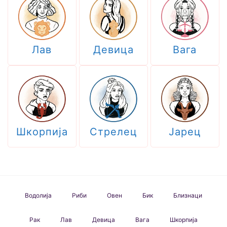
Лав
Девица
Вага
Шкорпија
Стрелец
Јарец
Водолија
Риби
Овен
Бик
Близнаци
Рак
Лав
Девица
Вага
Шкорпија