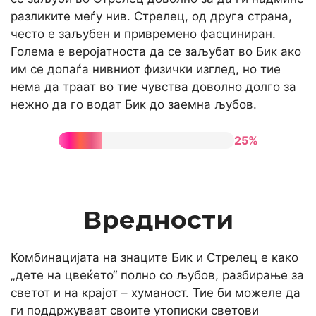
разликите меѓу нив. Стрелец, од друга страна,
често е заљубен и привремено фасциниран.
Голема е веројатноста да се заљубат во Бик ако
им се допаѓа нивниот физички изглед, но тие
нема да траат во тие чувства доволно долго за
нежно да го водат Бик до заемна љубов.
25%
Вредности
Комбинацијата на знаците Бик и Стрелец е како
„дете на цвеќето“ полно со љубов, разбирање за
светот и на крајот – хуманост. Тие би можеле да
ги поддржуваат своите утописки светови