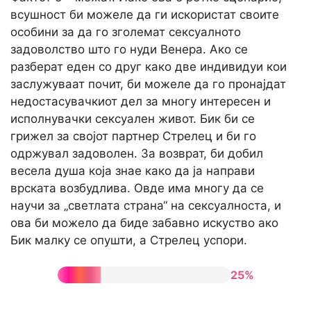
всушност би можеле да ги искористат своите
особини за да го зголемат сексуалното
задоволство што го нуди Венера. Ако се
разберат еден со друг како две индивидуи кои
заслужуваат почит, би можеле да го пронајдат
недостасувачкиот дел за многу интересен и
исполнувачки сексуален живот. Бик би се
грижел за својот партнер Стрелец и би го
одржувал задоволен. За возврат, би добил
весела душа која знае како да ја направи
врската возбудлива. Овде има многу да се
научи за „светлата страна“ на сексуалноста, и
ова би можело да биде забавно искуство ако
Бик малку се опушти, а Стрелец успори.
25%