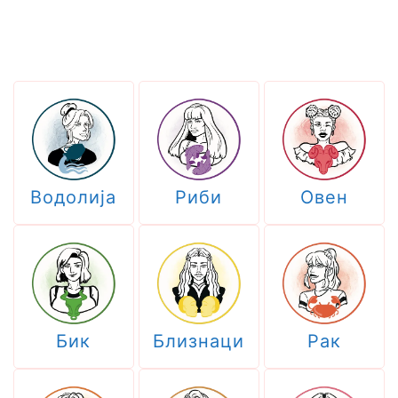
Водолија
Риби
Овен
Бик
Близнаци
Рак