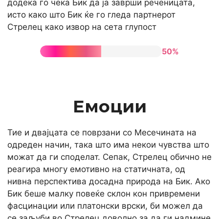
додека го чека Бик да ја заврши реченицата,
исто како што Бик ќе го гледа партнерот
Стрелец како извор на сета глупост
50%
Емоции
Тие и двајцата се поврзани со Месечината на
одреден начин, така што има некои чувства што
можат да ги споделат. Сепак, Стрелец обично не
реагира многу емотивно на статичната, од
нивна перспектива досадна природа на Бик. Ако
Бик беше малку повеќе склон кон привремени
фасцинации или платонски врски, би можел да
се заљуби во Стрелец доволно за да ги надмине