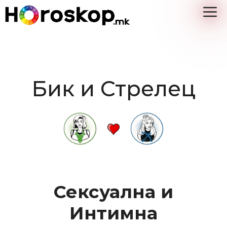
Skip
M
to
content
Бик и Стрелец
Сексуална и
Интимна