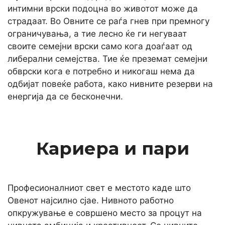
интимни врски подоцна во животот може да
страдаат. Во Овните се раѓа гнев при премногу
ограничувања, а тие лесно ќе ги негуваат
своите семејни врски само кога доаѓаат од
либерални семејства. Тие ќе преземат семејни
обврски кога е потребно и никогаш нема да
одбијат повеќе работа, како нивните резерви на
енергија да се бесконечни.
Кариера и пари
Професионалниот свет е местото каде што
Овенот најсилно сјае. Нивното работно
опкружување е совршено место за процут на