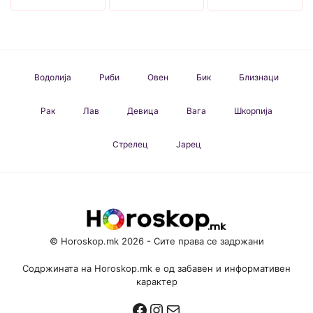
Водолија
Риби
Овен
Бик
Близнаци
Рак
Лав
Девица
Вага
Шкорпија
Стрелец
Јарец
© Horoskop.mk 2026 - Сите права се задржани
Содржината на Horoskop.mk е од забавен и информативен
карактер
Facebook
Instagram
Mail