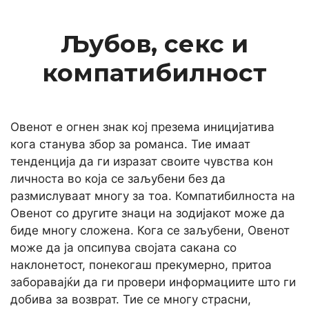
Љубов, секс и
компатибилност
Овенот е огнен знак кој презема иницијатива
кога станува збор за романса. Тие имаат
тенденција да ги изразат своите чувства кон
личноста во која се заљубени без да
размислуваат многу за тоа. Компатибилноста на
Овенот со другите знаци на зодијакот може да
биде многу сложена. Кога се заљубени, Овенот
може да ја опсипува својата сакана со
наклонетост, понекогаш прекумерно, притоа
заборавајќи да ги провери информациите што ги
добива за возврат. Тие се многу страсни,