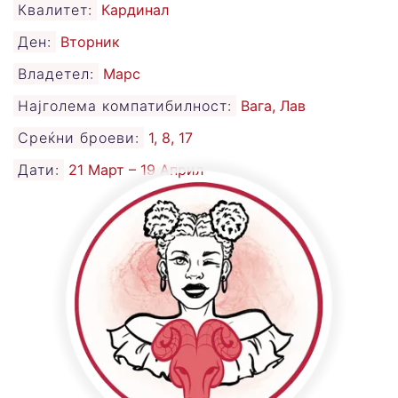
Квалитет:
Кардинал
Ден:
Вторник
Владетел:
Марс
Најголема компатибилност:
Вага, Лав
Среќни броеви:
1, 8, 17
Дати:
21 Март – 19 Април