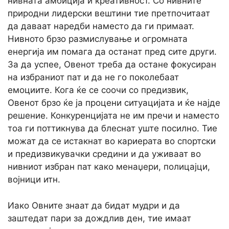
нивната амбиција и креативност. Со нивните
природни лидерски вештини тие претпочитаат
да даваат наредби наместо да ги примаат.
Нивното брзо размислување и огромната
енергија им помага да останат пред сите други.
За да успее, Овенот треба да остане фокусиран
на избраниот пат и да не го поколебаат
емоциите. Кога ќе се соочи со предизвик,
Овенот брзо ќе ја процени ситуацијата и ќе најде
решение. Конкуренцијата не им пречи и наместо
тоа ги поттикнува да блеснат уште посилно. Тие
можат да се истакнат во кариерата во спортски
и предизвикувачки средини и да уживаат во
нивниот избран пат како менаџери, полицајци,
војници итн.
Иако Овните знаат да бидат мудри и да
заштедат пари за дождлив ден, тие имаат