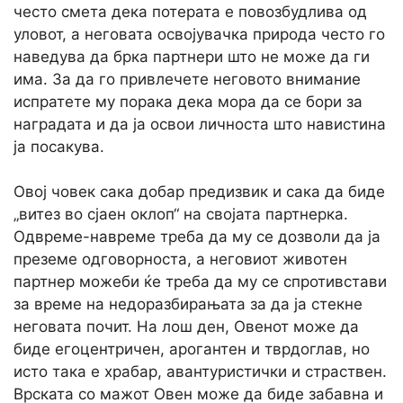
често смета дека потерата е повозбудлива од
уловот, а неговата освојувачка природа често го
наведува да брка партнери што не може да ги
има. За да го привлечете неговото внимание
испратете му порака дека мора да се бори за
наградата и да ја освои личноста што навистина
ја посакува.
Овој човек сака добар предизвик и сака да биде
„витез во сјаен оклоп“ на својата партнерка.
Одвреме-навреме треба да му се дозволи да ја
преземе одговорноста, а неговиот животен
партнер можеби ќе треба да му се спротивстави
за време на недоразбирањата за да ја стекне
неговата почит. На лош ден, Овенот може да
биде егоцентричен, арогантен и тврдоглав, но
исто така е храбар, авантуристички и страствен.
Врската со мажот Овен може да биде забавна и