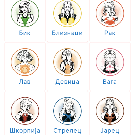
Бик
Близнаци
Рак
Лав
Девица
Вага
Шкорпија
Стрелец
Јарец