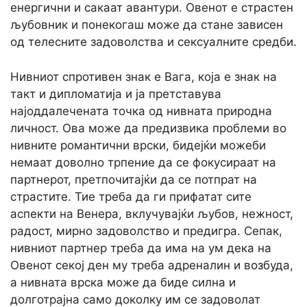
енергични и сакаат авантури. Овенот е страстен
љубовник и понекогаш може да стане зависен
од телесните задоволства и сексуалните средби.
Нивниот спротивен знак е Вага, која е знак на
такт и дипломатија и ја претставува
најоддалечената точка од нивната природна
личност. Ова може да предизвика проблеми во
нивните романтични врски, бидејќи можеби
немаат доволно трпение да се фокусираат на
партнерот, претпочитајќи да се потпрат на
страстите. Тие треба да ги прифатат сите
аспекти на Венера, вклучувајќи љубов, нежност,
радост, мирно задоволство и предигра. Сепак,
нивниот партнер треба да има на ум дека на
Овенот секој ден му треба адреналин и возбуда,
а нивната врска може да биде силна и
долготрајна само доколку им се задоволат