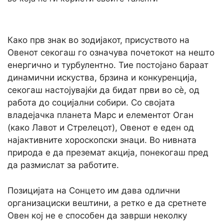
Како прв знак во зодијакот, присуството на
Овенот секогаш го означува почетокот на нешто
енергично и турбулентно. Тие постојано бараат
динамични искуства, брзина и конкуренција,
секогаш настојувајќи да бидат први во сè, од
работа до социјални собири. Со својата
владејачка планета Марс и елементот Оган
(како Лавот и Стрелецот), Овенот е еден од
најактивните хороскопски знаци. Во нивната
природа е да преземат акција, понекогаш пред
да размислат за работите.
Позицијата на Сонцето им дава одлични
организациски вештини, а ретко е да сретнете
Овен кој не е способен да заврши неколку