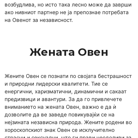
возбудлива, но исто така лесно може да заврши
ако нивниот партнер не ја препознае потребата
на Овенот за независност.
Жената Овен
Жените Овен се познати по својата бестрашност
и природни лидерски квалитети. Тие се
енергични, харизматични, динамични и сакаат
предизвици и авантури. За да го привлечете
вниманието на жената Овен, важно е да ѝ
дозволите да ве заведе повикувајќи се на
нејзината независна природа. Жените родени во
хороскопскиот знак Овен се исклучително
страсни и сексуални, што ги прави неодоливи за