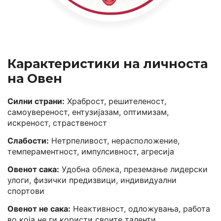
Карактеристики на личноста
на Овен
Силни страни:
Храброст, решителеност,
самоувереност, ентузијазам, оптимизам,
искреност, страственост
Слабости:
Нетрпеливост, нерасположение,
темпераментност, импулсивност, агресија
Овенот сака:
Удобна облека, преземање лидерски
улоги, физички предизвици, индивидуални
спортови
Овенот не сака:
Неактивност, одложувања, работа
во која не ги користи своите таленти