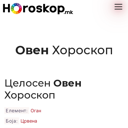
Skip
M
to
content
Овен
Хороскоп
Целосен
Овен
Хороскоп
Елемент:
Оган
Боја:
Црвена