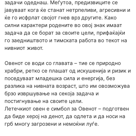
задачи одеднаш. Меѓутоа, предизвиците се
јавуваат кога ќе станат нетрпеливи, агресивни и
ќе го исфрлат својот гнев врз другите. Како
силни карактери родените во овој знак имаат
задача да се борат за своите цели, прифаќајќи
го заедништвото и тимската работа во текот на
нивниот живот.
Овенот се води со главата – тие се природно
храбри, ретко се плашат од искушенија и ризик и
поседуваат младешка сила и енергија, без
разлика на нивната возраст, што им овозможува
брзо извршување на секоја задача и
постигнување на своите цели.
Летечкиот овен е симбол за Овенот – подготвен
да биде херој на денот, да одлета и да носи на
грб многу загрозени и немоќни луѓе.