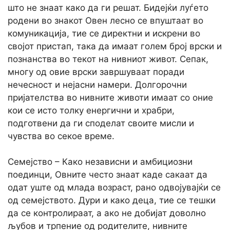
што не знаат како да ги решат. Бидејќи луѓето
родени во знакот Овен лесно се впуштаат во
комуникација, тие се директни и искрени во
својот пристап, така да имаат голем број врски и
познанства во текот на нивниот живот. Сепак,
многу од овие врски завршуваат поради
нечесност и нејасни намери. Долгорочни
пријателства во нивните животи имаат со оние
кои се исто толку енергични и храбри,
подготвени да ги споделат своите мисли и
чувства во секое време.
Семејство – Како независни и амбициозни
поединци, Овните често знаат каде сакаат да
одат уште од млада возраст, рано одвојувајќи се
од семејството. Дури и како деца, тие се тешки
да се контролираат, а ако не добијат доволно
љубов и трпение од родителите, нивните