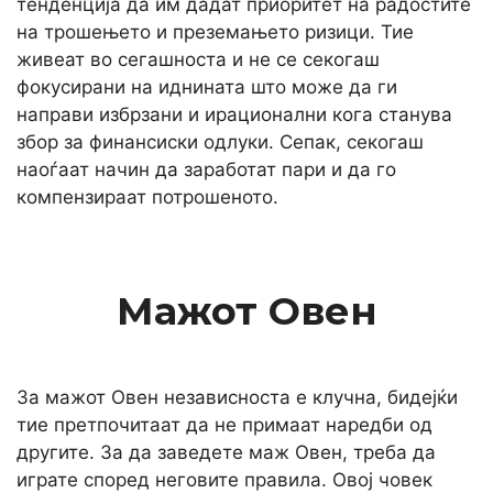
тенденција да им дадат приоритет на радостите
на трошењето и преземањето ризици. Тие
живеат во сегашноста и не се секогаш
фокусирани на иднината што може да ги
направи избрзани и ирационални кога станува
збор за финансиски одлуки. Сепак, секогаш
наоѓаат начин да заработат пари и да го
компензираат потрошеното.
Мажот Овен
За мажот Овен независноста е клучна, бидејќи
тие претпочитаат да не примаат наредби од
другите. За да заведете маж Овен, треба да
играте според неговите правила. Овој човек