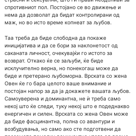
спротивниот пол. Постојано се во движење и
нема да дозволат да бидат контролирани од
маж, но во исто време копнеат за љубов.
Таа треба да биде слободна да покаже
иницијатива и да се бори за наклонетост од
саканата личност, очекувајќи го истото за
возврат. Откако ќе се заљуби, ќе биде
исклучително верна, но понекогаш може да
биде и претерано љубоморна. Врската со жена
Овен ќе го бара целото ваше внимание и
постојан напор за да ја докажете вашата љубов.
Самоуверена и доминантна, не ѝ треба само
некој што ќе следи, туку некој што е подеднакво
енергичен и силен. Врската со жена Овен може
да биде фасцинантна, полна со авантури и
возбудувања, но само ако сте подготвени да