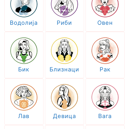
Водолија
Риби
Овен
Бик
Близнаци
Рак
Лав
Девица
Вага