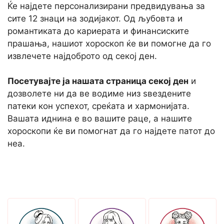
Ќе најдете персонализирани предвидувања за
сите 12 знаци на зодијакот. Од љубовта и
романтиката до кариерата и финансиските
прашања, нашиот хороскоп ќе ви помогне да го
извлечете најдоброто од секој ден.
Посетувајте ја нашата страница секој ден
и
дозволете ни да ве водиме низ ѕвездените
патеки кон успехот, среќата и хармонијата.
Вашата иднина е во вашите раце, а нашите
хороскопи ќе ви помогнат да го најдете патот до
неа.