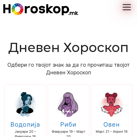
Skip
M
to
content
Дневен Хороскоп
Одбери го твојот знак за да го прочиташ твојот
Дневен Хороскоп
Водолија
Риби
Овен
Јануари 20 –
Февруари 19 – Март
Март 21 – Април 19
Февруари 18
20