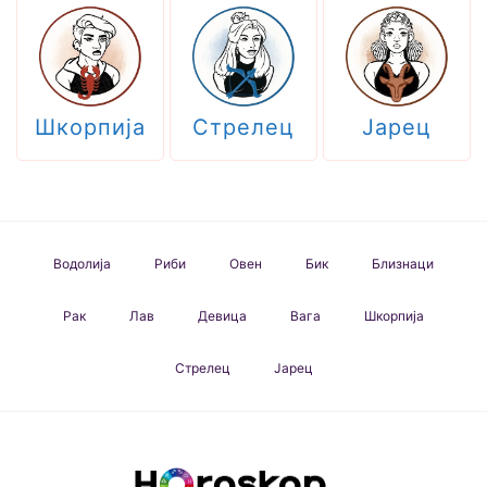
Шкорпија
Стрелец
Јарец
Водолија
Риби
Овен
Бик
Близнаци
Рак
Лав
Девица
Вага
Шкорпија
Стрелец
Јарец