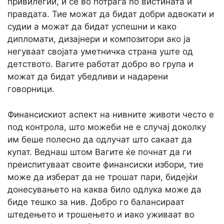
привилегии, и се во потрага по вистината и
правдата. Тие можат да бидат добри адвокати и
судии а можат да бидат успешни и како
дипломати, дизајнери и композитори ако ја
негуваат својата уметничка страна уште од
детството. Вагите работат добро во група и
можат да бидат убедливи и надарени
говорници.
Финансискиот аспект на нивните животи често е
под контрола, што можеби не е случај доколку
им беше полесно да одлучат што сакаат да
купат. Веднаш штом Вагите ќе почнат да ги
преиспитуваат своите финансиски избори, тие
може да изберат да не трошат пари, бидејќи
донесувањето на каква било одлука може да
биде тешко за нив. Добро го балансираат
штедењето и трошењето и иако уживаат во