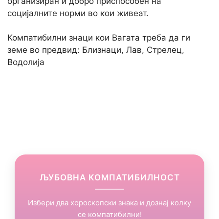
организиран и добро приспособен на
социјалните норми во кои живеат.
Компатибилни знаци кои Вагата треба да ги
земе во предвид: Близнаци, Лав, Стрелец,
Водолија
ЉУБОВНА КОМПАТИБИЛНОСТ
Избери два хороскопски знака и дознај колку
се компатибилни!