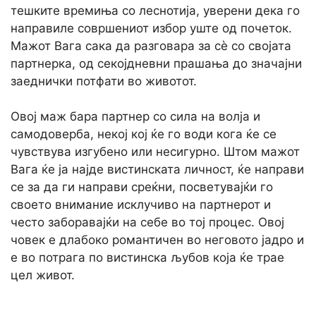
тешките времиња со леснотија, уверени дека го
направиле совршениот избор уште од почеток.
Мажот Вага сака да разговара за сè со својата
партнерка, од секојдневни прашања до значајни
заеднички потфати во животот.
Овој маж бара партнер со сила на волја и
самодоверба, некој кој ќе го води кога ќе се
чувствува изгубено или несигурно. Штом мажот
Вага ќе ја најде вистинската личност, ќе направи
се за да ги направи среќни, посветувајќи го
своето внимание исклучиво на партнерот и
често заборавајќи на себе во тој процес. Овој
човек е длабоко романтичен во неговото јадро и
е во потрага по вистинска љубов која ќе трае
цел живот.