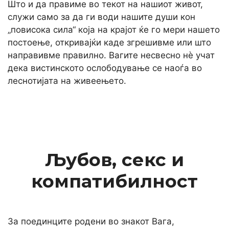
Што и да правиме во текот на нашиот живот,
служи само за да ги води нашите души кон
„повисока сила“ која на крајот ќе го мери нашето
постоење, откривајќи каде згрешивме или што
направивме правилно. Вагите несвесно нè учат
дека вистинското ослободување се наоѓа во
леснотијата на живеењето.
Љубов, секс и
компатибилност
За поединците родени во знакот Вага,