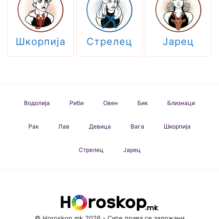
Шкорпија
Стрелец
Јарец
Водолија
Риби
Овен
Бик
Близнаци
Рак
Лав
Девица
Вага
Шкорпија
Стрелец
Јарец
© Horoskop.mk 2026 - Сите права се задржани