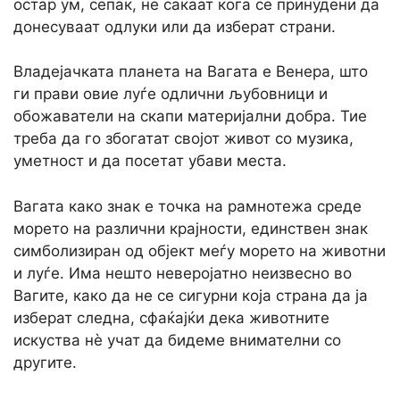
остар ум, сепак, не сакаат кога се принудени да
донесуваат одлуки или да изберат страни.
Владејачката планета на Вагата е Венера, што
ги прави овие луѓе одлични љубовници и
обожаватели на скапи материјални добра. Тие
треба да го збогатат својот живот со музика,
уметност и да посетат убави места.
Вагата како знак е точка на рамнотежа среде
морето на различни крајности, единствен знак
симболизиран од објект меѓу морето на животни
и луѓе. Има нешто неверојатно неизвесно во
Вагите, како да не се сигурни која страна да ја
изберат следна, сфаќајќи дека животните
искуства нè учат да бидеме внимателни со
другите.