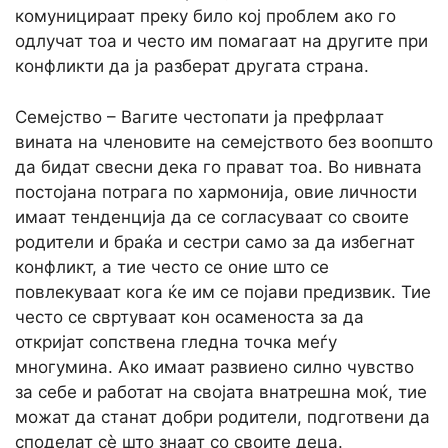
комуницираат преку било кој проблем ако го
одлучат тоа и често им помагаат на другите при
конфликти да ја разберат другата страна.
Семејство – Вагите честопати ја префрлаaт
вината на членовите на семејството без воопшто
да бидат свесни дека го прават тоа. Во нивната
постојана потрага по хармонија, овие личности
имаат тенденција да се согласуваат со своите
родители и браќа и сестри само за да избегнат
конфликт, а тие често се оние што се
повлекуваат кога ќе им се појави предизвик. Тие
често се свртуваат кон осаменоста за да
откријат сопствена гледна точка меѓу
многумина. Ако имаат развиено силно чувство
за себе и работат на својата внатрешна моќ, тие
можат да станат добри родители, подготвени да
споделат сè што знаат со своите деца.