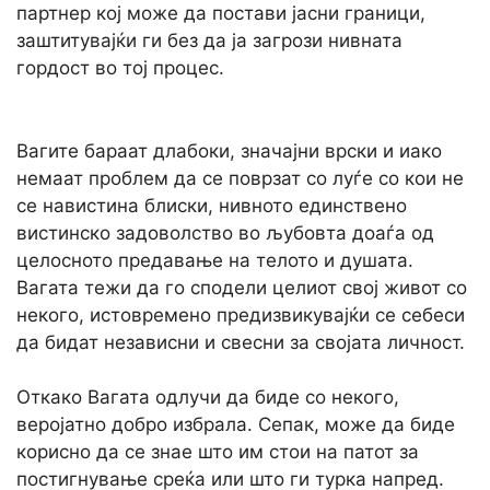
партнер кој може да постави јасни граници,
заштитувајќи ги без да ја загрози нивната
гордост во тој процес.
Вагите бараат длабоки, значајни врски и иако
немаат проблем да се поврзат со луѓе со кои не
се навистина блиски, нивното единствено
вистинско задоволство во љубовта доаѓа од
целосното предавање на телото и душата.
Вагата тежи да го сподели целиот свој живот со
некого, истовремено предизвикувајќи се себеси
да бидат независни и свесни за својата личност.
Откако Вагата одлучи да биде со некого,
веројатно добро избрала. Сепак, може да биде
корисно да се знае што им стои на патот за
постигнување среќа или што ги турка напред.