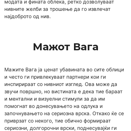
модата и фината облека, ретко дозволуваат
нивните желби за трошење да го извлечат
најдоброто од нив.
Мажот Вага
Мажите Вага ја ценат убавината во сите облици
и често ги привлекуваат партнери кои ги
инспирираат со нивниот изглед. Ова може да
звучи површно, но вистината е дека тие бараат
и ментални и визуелни стимули за да им
помогнат во донесувањето на одлука и
започнувањето на сериозна врска. Откако ќе се
приврзат со некого, тие обично формираат
сериозни, долгорочни врски, поднесувајќи ги