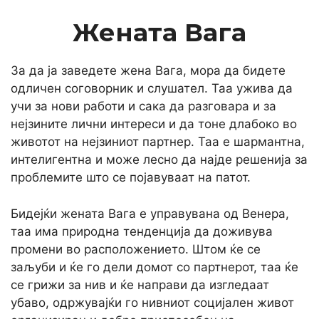
Жената Вага
За да ја заведете жена Вага, мора да бидете
одличен соговорник и слушател. Таа ужива да
учи за нови работи и сака да разговара и за
нејзините лични интереси и да тоне длабоко во
животот на нејзиниот партнер. Таа е шармантна,
интелигентна и може лесно да најде решенија за
проблемите што се појавуваат на патот.
Бидејќи жената Вага е управувана од Венера,
таа има природна тенденција да доживува
промени во расположението. Штом ќе се
заљуби и ќе го дели домот со партнерот, таа ќе
се грижи за нив и ќе направи да изгледаат
убаво, одржувајќи го нивниот социјален живот