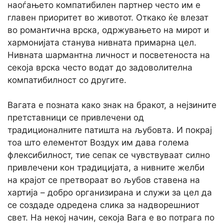
наоѓањето компатибилен партнер често им е
главен приоритет во животот. Откако ќе влезат
во романтична врска, одржувањето на мирот и
хармонијата станува нивната примарна цел.
Нивната шармантна личност и посветеноста на
секоја врска често водат до задоволителна
компатибилност со другите.
Вагата е позната како знак на бракот, а нејзините
претставници се привлечени од
традиционалните патишта на љубовта. И покрај
тоа што елементот Воздух им дава голема
флексибилност, тие сепак се чувствуваат силно
привлечени кон традицијата, а нивните желби
на крајот се претвораат во љубов ставена на
хартија – добро организирана и служи за цел да
се создаде одредена слика за надворешниот
свет. На некој начин, секоја Вага е во потрага по