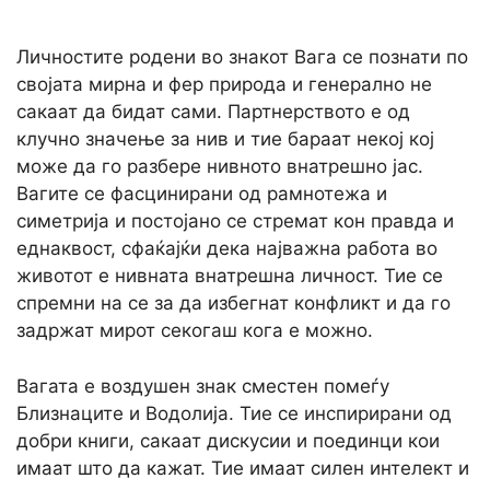
Личностите родени во знакот Вага се познати по
својата мирна и фер природа и генерално не
сакаат да бидат сами. Партнерството е од
клучно значење за нив и тие бараат некој кој
може да го разбере нивното внатрешно јас.
Вагите се фасцинирани од рамнотежа и
симетрија и постојано се стремат кон правда и
еднаквост, сфаќајќи дека најважна работа во
животот е нивната внатрешна личност. Тие се
спремни на се за да избегнат конфликт и да го
задржат мирот секогаш кога е можно.
Вагата е воздушен знак сместен помеѓу
Близнаците и Водолија. Тие се инспирирани од
добри книги, сакаат дискусии и поединци кои
имаат што да кажат. Тие имаат силен интелект и