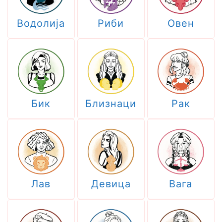
Водолија
Риби
Овен
Бик
Близнаци
Рак
Лав
Девица
Вага