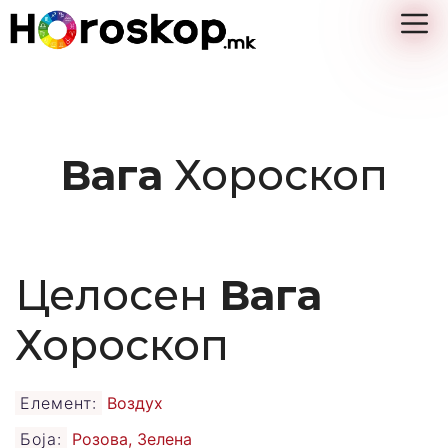
Skip
M
to
content
Вага
Хороскоп
Целосен
Вага
Хороскоп
Елемент:
Воздух
Боја:
Розова, Зелена