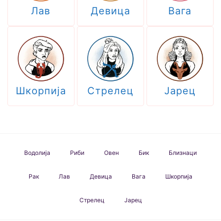
Лав
Девица
Вага
Шкорпија
Стрелец
Јарец
Водолија
Риби
Овен
Бик
Близнаци
Рак
Лав
Девица
Вага
Шкорпија
Стрелец
Јарец