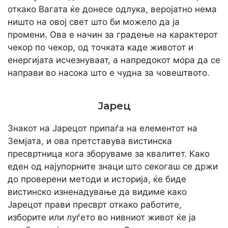
откако Вагата ќе донесе одлука, веројатно нема
ништо на овој свет што би можело да ја
промени. Ова е начин за градење на карактерот
чекор по чекор, од точката каде животот и
енергијата исчезнуваат, а напредокот мора да се
направи во насока што е чудна за човештвото.
Јарец
Знакот на Јарецот припаѓа на елементот на
Земјата, и ова претставува вистинска
пресвртница кога зборуваме за квалитет. Како
еден од најупорните знаци што секогаш се држи
до проверени методи и историја, ќе биде
вистинско изненадување да видиме како
Јарецот прави пресврт откако работите,
изборите или луѓето во нивниот живот ќе ја