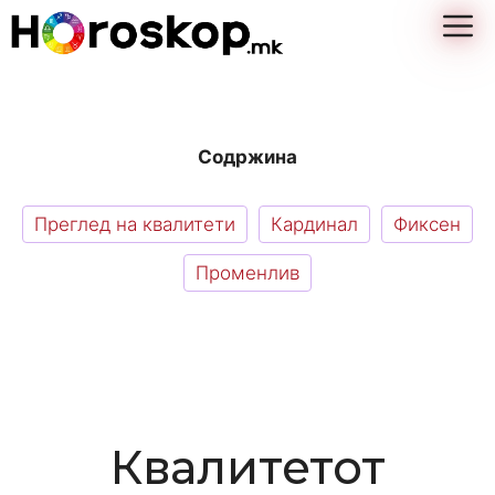
Skip
M
to
content
Содржина
Преглед на квалитети
Кардинал
Фиксен
Променлив
Квалитетот