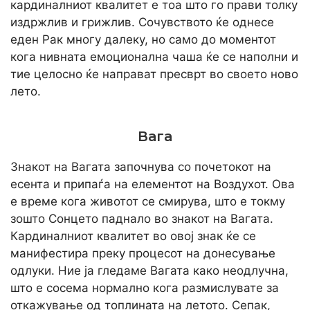
кардиналниот квалитет е тоа што го прави толку
издржлив и грижлив. Сочувството ќе однесе
еден Рак многу далеку, но само до моментот
кога нивната емоционална чаша ќе се наполни и
тие целосно ќе направат пресврт во своето ново
лето.
Вага
Знакот на Вагата започнува со почетокот на
есента и припаѓа на елементот на Воздухот. Ова
е време кога животот се смирува, што е токму
зошто Сонцето паднало во знакот на Вагата.
Кардиналниот квалитет во овој знак ќе се
манифестира преку процесот на донесување
одлуки. Ние ја гледаме Вагата како неодлучна,
што е сосема нормално кога размислувате за
откажување од топлината на летото. Сепак,