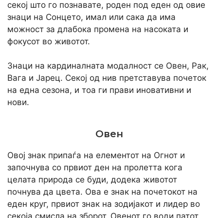
секој што го познавате, роден под еден од овие
знаци на Сонцето, имал или сака да има
можност за длабока промена на насоката и
фокусот во животот.
Знаци на кардиналната модалност се Овен, Рак,
Вага и Јарец. Секој од нив претставува почеток
на една сезона, и тоа ги прави иновативни и
нови.
Овен
Овој знак припаѓа на елементот на Огнот и
започнува со првиот ден на пролетта кога
целата природа се буди, додека животот
почнува да цвета. Ова е знак на почетокот на
еден круг, првиот знак на зодијакот и лидер во
секоја смисла на зборот. Овенот го води патот