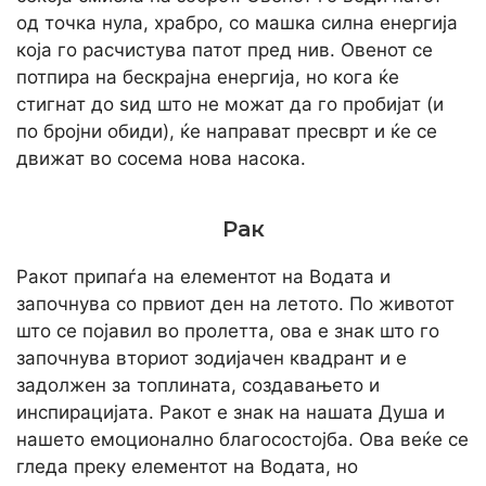
од точка нула, храбро, со машка силна енергија
која го расчистува патот пред нив. Овенот се
потпира на бескрајна енергија, но кога ќе
стигнат до ѕид што не можат да го пробијат (и
по бројни обиди), ќе направат пресврт и ќе се
движат во сосема нова насока.
Рак
Ракот припаѓа на елементот на Водата и
започнува со првиот ден на летото. По животот
што се појавил во пролетта, ова е знак што го
започнува вториот зодијачен квадрант и е
задолжен за топлината, создавањето и
инспирацијата. Ракот е знак на нашата Душа и
нашето емоционално благосостојба. Ова веќе се
гледа преку елементот на Водата, но