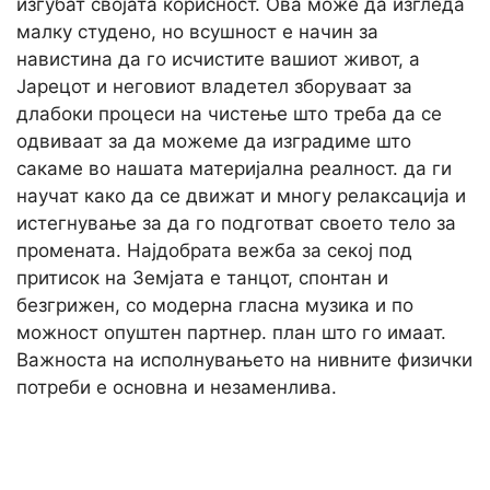
изгубат својата корисност. Ова може да изгледа
малку студено, но всушност е начин за
навистина да го исчистите вашиот живот, а
Јарецот и неговиот владетел зборуваат за
длабоки процеси на чистење што треба да се
одвиваат за да можеме да изградиме што
сакаме во нашата материјална реалност. да ги
научат како да се движат и многу релаксација и
истегнување за да го подготват своето тело за
промената. Најдобрата вежба за секој под
притисок на Земјата е танцот, спонтан и
безгрижен, со модерна гласна музика и по
можност опуштен партнер. план што го имаат.
Важноста на исполнувањето на нивните физички
потреби е основна и незаменлива.