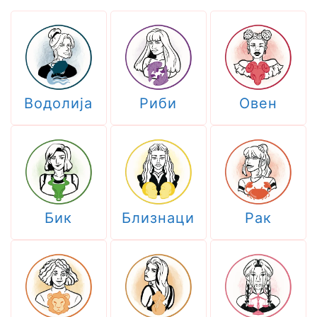
Водолија
Риби
Овен
Бик
Близнаци
Рак