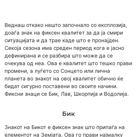
Веднаш откако нешто започнало со експлозија,
доаѓа знак на фиксен квалитет за да ја смири
ситуацијата и да трае каде што е пронајден.
Секоја сезона има среден период кога е јасно
дефинирана и се разбира што може да се
очекува од неа. Ова е квалитет што тешко прави
промени, а луѓето со Сонцето или лична
планета во знакот на овој квалитет обично ќе
бидат сигурно поставени во своите начини.
Фиксни знаци се Бик, Лав, Шкорпија и Водолија.
Бик
Знакот на Бикот е фиксен знак што припаѓа на
елементот на Земјата. Ова го прави најмалку