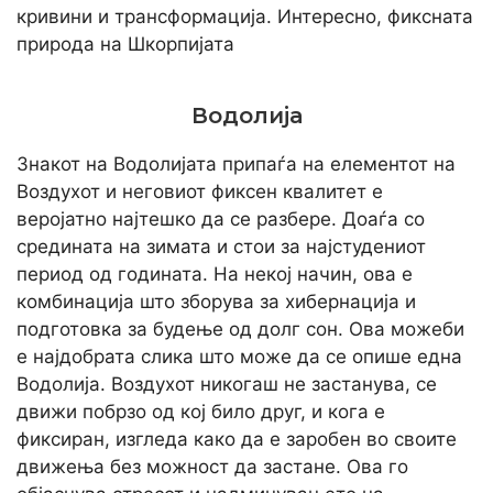
кривини и трансформација. Интересно, фиксната
природа на Шкорпијата
Водолија
Знакот на Водолијата припаѓа на елементот на
Воздухот и неговиот фиксен квалитет е
веројатно најтешко да се разбере. Доаѓа со
средината на зимата и стои за најстудениот
период од годината. На некој начин, ова е
комбинација што зборува за хибернација и
подготовка за будење од долг сон. Ова можеби
е најдобрата слика што може да се опише една
Водолија. Воздухот никогаш не застанува, се
движи побрзо од кој било друг, и кога е
фиксиран, изгледа како да е заробен во своите
движења без можност да застане. Ова го