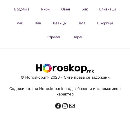
Водолија
Риби
Овен
Бик
Близнаци
Рак
Лав
Девица
Вага
Шкорпија
Стрелец
Јарец
© Horoskop.mk 2026 - Сите права се задржани
Содржината на Horoskop.mk е од забавен и информативен
карактер
Facebook
Instagram
Mail