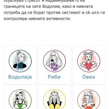
објаснува стресот и надминувањето на
границите на сите Водолии, како и нивната
потреба да се борат против системот и сè што ги
контролира нивните активности.
Водолија
Риби
Овен