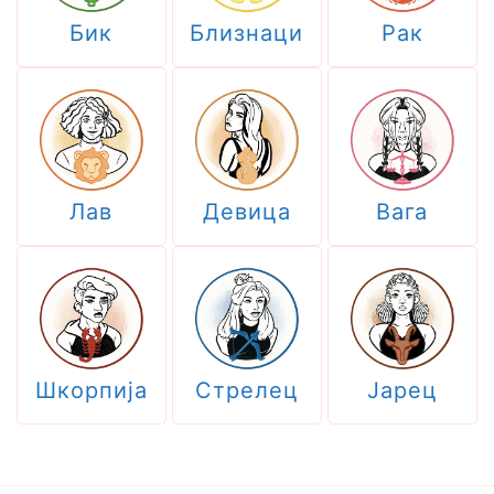
Бик
Близнаци
Рак
Лав
Девица
Вага
Шкорпија
Стрелец
Јарец