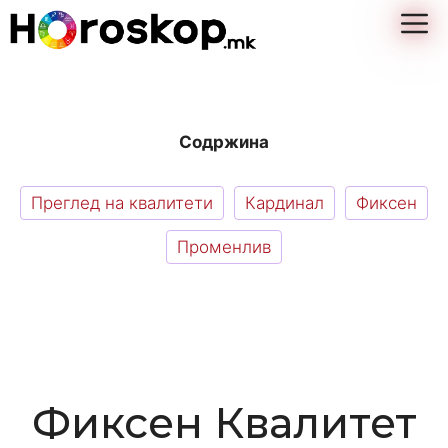
Skip
M
to
content
Содржина
Преглед на квалитети
Кардинал
Фиксен
Променлив
Фиксен Квалитет