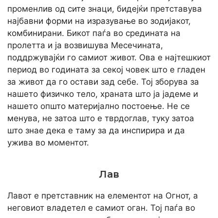
променлив од сите знаци, бидејќи претставува
најбавни форми на изразување во зодијакот,
комбинирани. Бикот паѓа во средината на
пролетта и ја возвишува Месечината,
поддржувајќи го самиот живот. Ова е најтешкиот
период во годината за секој човек што е гладен
за живот да го остави зад себе. Тој зборува за
нашето физичко тело, храната што ја јадеме и
нашето општо материјално постоење. Не се
менува, не затоа што е тврдоглав, туку затоа
што знае дека е таму за да инспирира и да
ужива во моментот.
Лав
Лавот е претставник на елементот на Огнот, а
неговиот владетел е самиот оган. Тој паѓа во