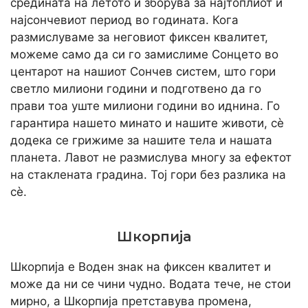
средината на летото и зборува за најтоплиот и
најсончевиот период во годината. Кога
размислуваме за неговиот фиксен квалитет,
можеме само да си го замислиме Сонцето во
центарот на нашиот Сончев систем, што гори
светло милиони години и подготвено да го
прави тоа уште милиони години во иднина. Го
гарантира нашето минато и нашите животи, сè
додека се грижиме за нашите тела и нашата
планета. Лавот не размислува многу за ефектот
на стаклената градина. Тој гори без разлика на
сè.
Шкорпија
Шкорпија е Воден знак на фиксен квалитет и
може да ни се чини чудно. Водата тече, не стои
мирно, а Шкорпија претставува промена,