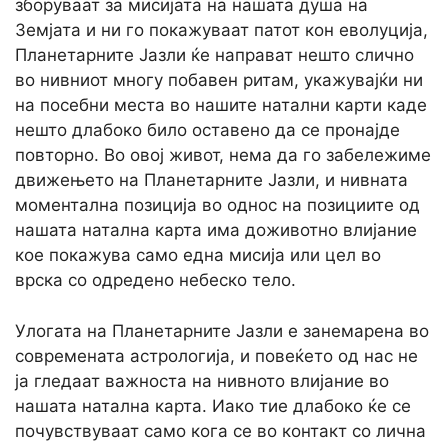
зборуваат за мисијата на нашата душа на
Земјата и ни го покажуваат патот кон еволуција,
Планетарните Јазли ќе направат нешто слично
во нивниот многу побавен ритам, укажувајќи ни
на посебни места во нашите натални карти каде
нешто длабоко било оставено да се пронајде
повторно. Во овој живот, нема да го забележиме
движењето на Планетарните Јазли, и нивната
моментална позиција во однос на позициите од
нашата натална карта има доживотно влијание
кое покажува само една мисија или цел во
врска со одредено небеско тело.
Улогата на Планетарните Јазли е занемарена во
современата астрологија, и повеќето од нас не
ја гледаат важноста на нивното влијание во
нашата натална карта. Иако тие длабоко ќе се
почувствуваат само кога се во контакт со лична