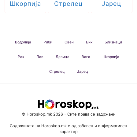
Шкорпија
Стрелец
Јарец
Водолија
Риби
Овен
Бик
Близнаци
Рак
Лав
Девица
Вага
Шкорпија
Стрелец
Јарец
© Horoskop.mk 2026 - Сите права се задржани
Содржината на Horoskop.mk е од забавен и информативен
карактер