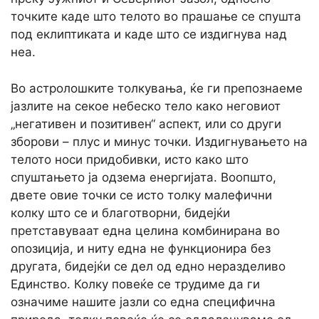
точките каде што телото во прашање се спушта
под еклиптиката и каде што се издигнува над
неа.
Во астролошките толкувања, ќе ги препознаеме
јазлите на секое небеско тело како неговиот
„негативен и позитивен“ аспект, или со други
зборови – плус и минус точки. Издигнувањето на
телото носи придобивки, исто како што
спуштањето ја одзема енергијата. Воопшто,
двете овие точки се исто толку малефични
колку што се и благотворни, бидејќи
претставуваат една целина комбинирана во
опозиција, и ниту една не функционира без
другата, бидејќи се дел од едно неразделиво
Единство. Колку повеќе се трудиме да ги
означиме нашите јазли со една специфична