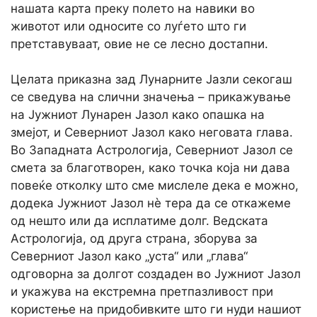
нашата карта преку полето на навики во
животот или односите со луѓето што ги
претставуваат, овие не се лесно достапни.
Целата приказна зад Лунарните Јазли секогаш
се сведува на слични значења – прикажување
на Јужниот Лунарен Јазол како опашка на
змејот, и Северниот Јазол како неговата глава.
Во Западната Астрологија, Северниот Јазол се
смета за благотворен, како точка која ни дава
повеќе отколку што сме мислеле дека е можно,
додека Јужниот Јазол нè тера да се откажеме
од нешто или да исплатиме долг. Ведската
Астрологија, од друга страна, зборува за
Северниот Јазол како „уста“ или „глава“
одговорна за долгот создаден во Јужниот Јазол
и укажува на екстремна претпазливост при
користење на придобивките што ги нуди нашиот