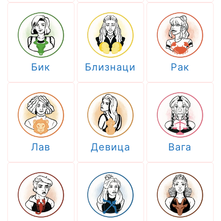
Бик
Близнаци
Рак
Лав
Девица
Вага