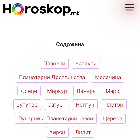
Skip
M
to
content
Содржина
Планети
Аспекти
Планетарни Достоинства
Месечина
Сонце
Меркур
Венера
Марс
Јупитер
Сатурн
Нептун
Плутон
Лунарни и Планетарни Јазли
Церера
Хирон
Лилит