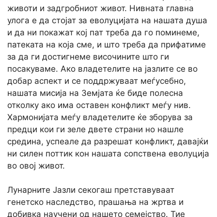
животи и задгробниот живот. Нивната главна
улога е да стојат за еволуцијата на нашата душа
и да ни покажат кој пат треба да го поминеме,
патеката на која сме, и што треба да прифатиме
за да ги достигнеме височините што ги
посакуваме. Ако владетелите на јазлите се во
добар аспект и се поддржуваат меѓусебно,
нашата мисија на Земјата ќе биде полесна
отколку ако има оставен конфликт меѓу нив.
Хармонијата меѓу владетелите ќе зборува за
предци кои ги зеле двете страни но нашле
средина, успеале да разрешат конфликт, давајќи
ни силен поттик кон нашата сопствена еволуција
во овој живот.
Лунарните Јазли секогаш претставуваат
генетско наследство, прашања на жртва и
добивка научени од нашето семејство. Тие