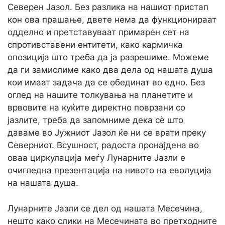
Северен Јазол. Без разлика на нашиот пристап
кон ова прашање, двете нема да функционираат
одделно и претставуваат примарен сет на
спротивставени ентитети, како кармичка
опозиција што треба да ја разрешиме. Можеме
да ги замислиме како два дела од нашата душа
кои имаат задача да се обединат во едно. Без
оглед на нашите толкувања на планетите и
врвовите на куќите директно поврзани со
јазлите, треба да запомниме дека сè што
даваме во Јужниот Јазол ќе ни се врати преку
Северниот. Всушност, радоста пронајдена во
оваа циркулација меѓу Лунарните Јазли е
очигледна презентација на нивото на еволуција
на нашата душа.
Лунарните Јазли се дел од нашата Месечина,
нешто како слики на Месечината во претходните