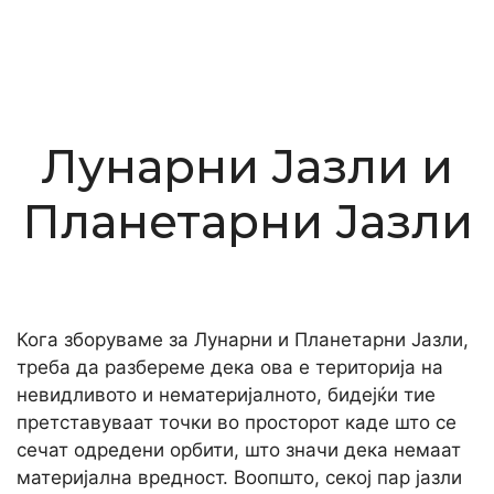
Лунарни Јазли и
Планетарни Јазли
Кога зборуваме за Лунарни и Планетарни Јазли,
треба да разбереме дека ова е територија на
невидливото и нематеријалното, бидејќи тие
претставуваат точки во просторот каде што се
сечат одредени орбити, што значи дека немаат
материјална вредност. Воопшто, секој пар јазли