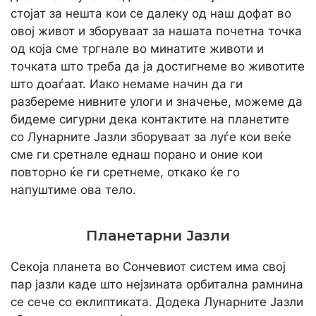
стојат за нешта кои се далеку од наш дофат во
овој живот и зборуваат за нашата почетна точка
од која сме тргнале во минатите животи и
точката што треба да ја достигнеме во животите
што доаѓаат. Иако немаме начин да ги
разбереме нивните улоги и значење, можеме да
бидеме сигурни дека контактите на планетите
со Лунарните Јазли зборуваат за луѓе кои веќе
сме ги сретнале еднаш порано и оние кои
повторно ќе ги сретнеме, откако ќе го
напуштиме ова тело.
Планетарни Јазли
Секоја планета во Сончевиот систем има свој
пар јазли каде што нејзината орбитална рамнина
се сече со еклиптиката. Додека Лунарните Јазли