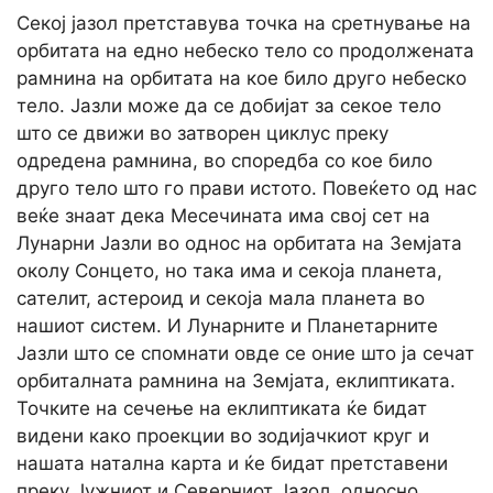
Секој јазол претставува точка на сретнување на
орбитата на едно небеско тело со продолжената
рамнина на орбитата на кое било друго небеско
тело. Јазли може да се добијат за секое тело
што се движи во затворен циклус преку
одредена рамнина, во споредба со кое било
друго тело што го прави истото. Повеќето од нас
веќе знаат дека Месечината има свој сет на
Лунарни Јазли во однос на орбитата на Земјата
околу Сонцето, но така има и секоја планета,
сателит, астероид и секоја мала планета во
нашиот систем. И Лунарните и Планетарните
Јазли што се спомнати овде се оние што ја сечат
орбиталната рамнина на Земјата, еклиптиката.
Точките на сечење на еклиптиката ќе бидат
видени како проекции во зодијачкиот круг и
нашата натална карта и ќе бидат претставени
преку Јужниот и Северниот Јазол, односно