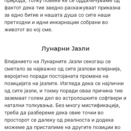
природа, толку повеќе ќе се оддалечуваме од
фактот дека тие заедно раскажуваат приказна
за едно битие и нашата душа со сите наши
претходни и идни инкарнации собрани во
животот во кој сме.
Лунарни Јазли
Влијанието на Лунарните Јазли секогаш се
сметало за најважно од сите јазлови влијанија,
веројатно поради постојаната промена на
позицијата на јазлите. Изгледа дека се најлични
од сите јазли, и токму поради оваа причина тие
заземаат голем дел во астролошките софтвери и
натални толкувања. Без многу мистификација,
треба да разбереме дека овие точки во
просторот се далеку од реалноста и додека
можеме да пристапиме на другите позиции во