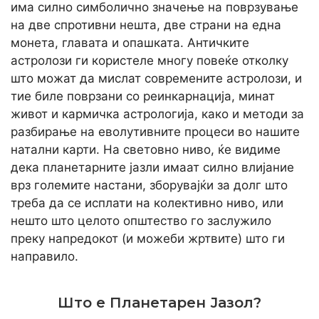
има силно симболично значење на поврзување
на две спротивни нешта, две страни на една
монета, главата и опашката. Античките
астролози ги користеле многу повеќе отколку
што можат да мислат современите астролози, и
тие биле поврзани со реинкарнација, минат
живот и кармичка астрологија, како и методи за
разбирање на еволутивните процеси во нашите
натални карти. На световно ниво, ќе видиме
дека планетарните јазли имаат силно влијание
врз големите настани, зборувајќи за долг што
треба да се исплати на колективно ниво, или
нешто што целото општество го заслужило
преку напредокот (и можеби жртвите) што ги
направило.
Што е Планетарен Јазол?