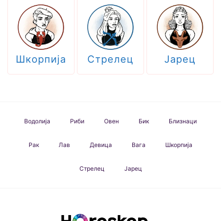
Шкорпија
Стрелец
Јарец
Водолија
Риби
Овен
Бик
Близнаци
Рак
Лав
Девица
Вага
Шкорпија
Стрелец
Јарец