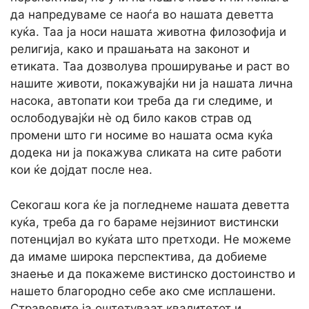
да напредуваме се наоѓа во нашата деветта
куќа. Таа ја носи нашата животна филозофија и
религија, како и прашањата на законот и
етиката. Таа дозволува проширување и раст во
нашите животи, покажувајќи ни ја нашата лична
насока, автопати кои треба да ги следиме, и
ослободувајќи нè од било каков страв од
промени што ги носиме во нашата осма куќа
додека ни ја покажува сликата на сите работи
кои ќе дојдат после неа.
Секогаш кога ќе ја погледнеме нашата деветта
куќа, треба да го бараме нејзиниот вистински
потенцијал во куќата што претходи. Не можеме
да имаме широка перспектива, да добиеме
знаење и да покажеме вистинско достоинство и
нашето благородно себе ако сме исплашени.
Стравовите ја оштетуваат квалитетот и