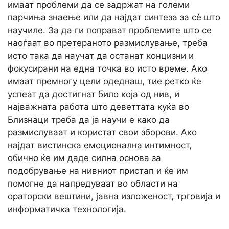
имаат проблеми да се задржат на големи
парчиња знаење или да најдат синтеза за сè што
научиле. За да ги поправат проблемите што се
наоѓаат во претераното размислување, треба
исто така да научат да останат концизни и
фокусирани на една точка во исто време. Ако
имаат премногу цели одеднаш, тие ретко ќе
успеат да достигнат било која од нив, и
најважната работа што деветтата куќа во
Близнаци треба да ја научи е како да
размислуваат и користат свои зборови. Ако
најдат вистинска емоционална интимност,
обично ќе им даде силна основа за
подобрување на нивниот пристап и ќе им
помогне да напредуваат во области на
ораторски вештини, јавна изложеност, трговија и
информатичка технологија.