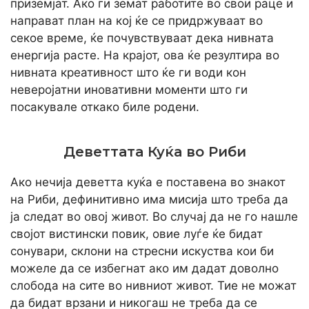
приземјат. Ако ги земат работите во свои раце и
направат план на кој ќе се придржуваат во
секое време, ќе почувствуваат дека нивната
енергија расте. На крајот, ова ќе резултира во
нивната креативност што ќе ги води кон
неверојатни иновативни моменти што ги
посакувале откако биле родени.
Деветтата Куќа во Риби
Ако нечија деветта куќа е поставена во знакот
на Риби, дефинитивно има мисија што треба да
ја следат во овој живот. Во случај да не го нашле
својот вистински повик, овие луѓе ќе бидат
сонувари, склони на стресни искуства кои би
можеле да се избегнат ако им дадат доволно
слобода на сите во нивниот живот. Тие не можат
да бидат врзани и никогаш не треба да се