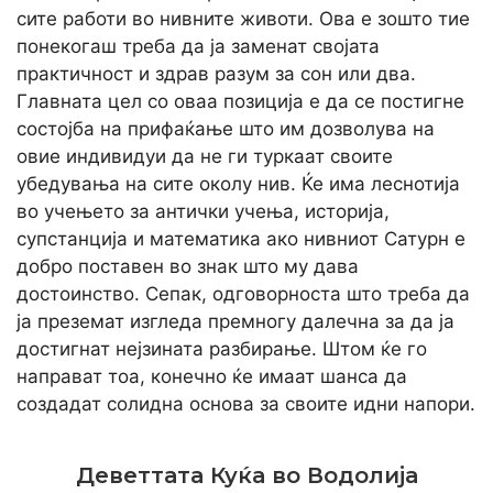
сите работи во нивните животи. Ова е зошто тие
понекогаш треба да ја заменат својата
практичност и здрав разум за сон или два.
Главната цел со оваа позиција е да се постигне
состојба на прифаќање што им дозволува на
овие индивидуи да не ги туркаат своите
убедувања на сите околу нив. Ќе има леснотија
во учењето за антички учења, историја,
супстанција и математика ако нивниот Сатурн е
добро поставен во знак што му дава
достоинство. Сепак, одговорноста што треба да
ја преземат изгледа премногу далечна за да ја
достигнат нејзината разбирање. Штом ќе го
направат тоа, конечно ќе имаат шанса да
создадат солидна основа за своите идни напори.
Деветтата Куќа во Водолија