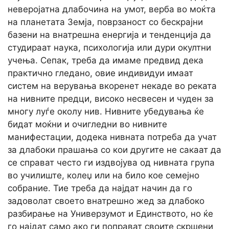
неверојатна длабочина на умот, верба во моќта
на планетата Земја, поврзаност со бескрајни
базени на внатрешна енергија и тенденција да
студираат наука, психологија или дури окултни
учења. Сепак, треба да имаме предвид дека
практично гледано, овие индивидуи имаат
систем на верувања вкоренет некаде во реката
на нивните предци, високо несвесен и чуден за
многу луѓе околу нив. Нивните убедувања ќе
бидат моќни и очигледни во нивните
манифестации, додека нивната потреба да учат
за длабоки прашања со кои другите не сакаат да
се справат често ги издвојува од нивната група
во училиште, колеџ или на било кое семејно
собрание. Тие треба да најдат начин да го
задоволат своето внатрешно жед за длабоко
разбирање на Универзумот и Единството, но ќе
го најдат само ако ги поправат своите скршени