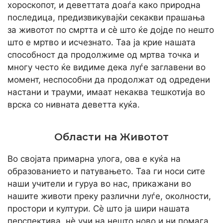
хороскопот, и деветтата доаѓа како природна
последица, предизвикувајќи секакви прашања
за животот по смртта и сè што ќе дојде по нешто
што е мртво и исчезнато. Таа ја крие нашата
способност да продолжиме од мртва точка и
многу често ќе видиме дека луѓе заглавени во
момент, неспособни да продолжат од одредени
настани и трауми, имаат некаква тешкотија во
врска со нивната деветта куќа.
Области на Животот
Во својата примарна улога, ова е куќа на
образованието и патувањето. Таа ги носи сите
наши учители и гуруа во нас, прикажани во
нашите животи преку различни луѓе, околности,
простори и култури. Сè што ја шири нашата
перспектива, нè учи на нешто ново и ни помага