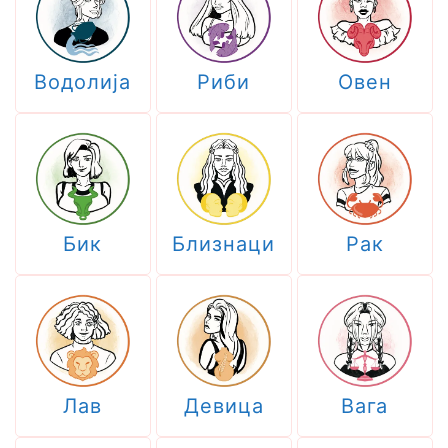
Водолија
Риби
Овен
Бик
Близнаци
Рак
Лав
Девица
Вага