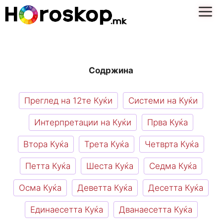
Skip
M
to
content
Содржина
Преглед на 12те Куќи
Системи на Куќи
Интерпретации на Куќи
Прва Куќа
Втора Куќа
Трета Куќа
Четврта Куќа
Петта Куќа
Шеста Куќа
Седма Куќа
Осма Куќа
Деветта Куќа
Десетта Куќа
Единаесетта Куќа
Дванаесетта Куќа