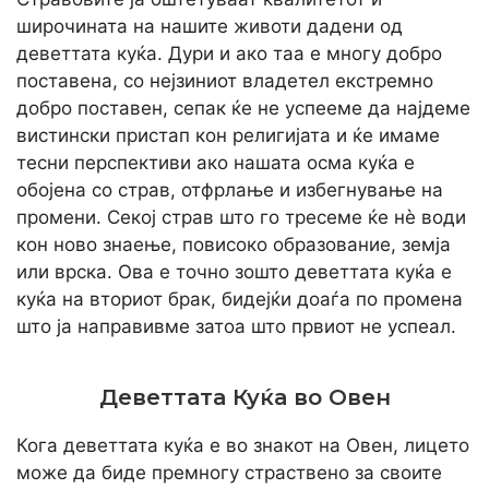
широчината на нашите животи дадени од
деветтата куќа. Дури и ако таа е многу добро
поставена, со нејзиниот владетел екстремно
добро поставен, сепак ќе не успееме да најдеме
вистински пристап кон религијата и ќе имаме
тесни перспективи ако нашата осма куќа е
обојена со страв, отфрлање и избегнување на
промени. Секој страв што го тресеме ќе нè води
кон ново знаење, повисоко образование, земја
или врска. Ова е точно зошто деветтата куќа е
куќа на вториот брак, бидејќи доаѓа по промена
што ја направивме затоа што првиот не успеал.
Деветтата Куќа во Овен
Кога деветтата куќа е во знакот на Овен, лицето
може да биде премногу страствено за своите