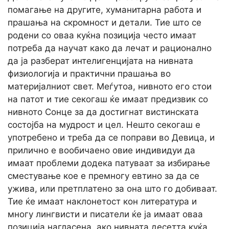
помагање на другите, хуманитарна работа и
прашања на скромност и детали. Тие што се
родени со оваа куќна позиција често имаат
потреба да научат како да лечат и рационално
да ја разберат интелигенцијата на нивната
физиологија и практични прашања во
материјалниот свет. Меѓутоа, нивното его стои
на патот и тие секогаш ќе имаат предизвик со
нивното Сонце за да достигнат вистинската
состојба на мудрост и цел. Нешто секогаш е
употребено и треба да се поправи во Девица, и
прилично е вообичаено овие индивидуи да
имаат проблеми додека патуваат за избирање
сместување кое е премногу евтино за да се
ужива, или претплатено за она што го добиваат.
Тие ќе имаат наклонетост кон литература и
многу лингвисти и писатели ќе ја имаат оваа
позиција нагласена, ако нивната десетта куќа