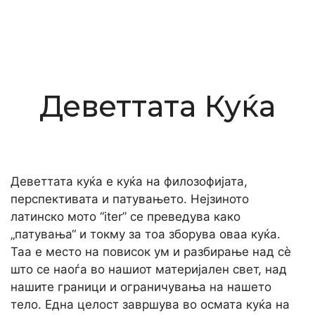
Деветтата Куќа
Деветтата куќа е куќа на филозофијата,
перспективата и патувањето. Нејзиното
латинско мото “iter” се преведува како
„патувања“ и токму за тоа зборува оваа куќа.
Таа е место на повисок ум и разбирање над сè
што се наоѓа во нашиот материјален свет, над
нашите граници и ограничувања на нашето
тело. Една целост завршува во осмата куќа на