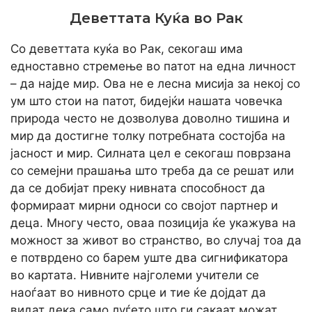
Деветтата Куќа во Рак
Со деветтата куќа во Рак, секогаш има
едноставно стремење во патот на една личност
– да најде мир. Ова не е лесна мисија за некој со
ум што стои на патот, бидејќи нашата човечка
природа често не дозволува доволно тишина и
мир да достигне толку потребната состојба на
јасност и мир. Силната цел е секогаш поврзана
со семејни прашања што треба да се решат или
да се добијат преку нивната способност да
формираат мирни односи со својот партнер и
деца. Многу често, оваа позиција ќе укажува на
можност за живот во странство, во случај тоа да
е потврдено со барем уште два сигнификатора
во картата. Нивните најголеми учители се
наоѓаат во нивното срце и тие ќе дојдат да
видат дека само луѓето што ги сакаат можат