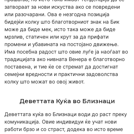
затвораат за нови искуства ако се повредени
или разочарани. Ова е незгодна позиција
бидејќи колку што благотворниот знак на Бик
може да биде мек, исто така може да биде
мрзлив, статичен или крут за да прифати
промени и убавината на постојано движење.
Има посебна радост што овие луѓе ја наоѓаат во
традицијата ако нивната Венера е благотворно
поставена, и тие ќе се стремат да достигнат
семејни вредности и практични задоволства
колку што можат во овој живот.
Деветтата Куќа во Близнаци
Деветтата куќа во Близнаци води до раст преку
комуникација. Овие индивидуи ќе учат нови
работи брзо и со страст, додека во исто време