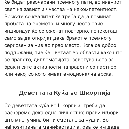
ќе бидат разочарани премногу пати, во нивниот
свет на завист и чувства на некомпетентност.
Врските со квалитет ќе треба да ја поминат
пробата на времето, и многу често овие
индивидуи ќе се оженат повторно, понекогаш
само за да откријат дека бракот е премногу
сериозен за нив во прво место. Кога се добро
поддржани, тие ќе цветаат во области како што
се правото, дипломатијата, советувањето за
брак и сите активности направени со партнер
или некој со кого имаат емоционална врска.
Деветтата Куќа во Шкорпија
Со деветтата куќа во Шкорпија, треба да
разбереме дека една личност ќе прави избори
што многумина би ги сметале за чудни. Во
најпозитивната манифестација, ова ќе им даде