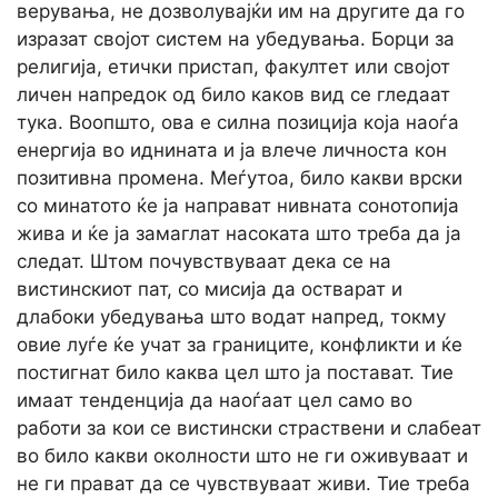
верувања, не дозволувајќи им на другите да го
изразат својот систем на убедувања. Борци за
религија, етички пристап, факултет или својот
личен напредок од било каков вид се гледаат
тука. Воопшто, ова е силна позиција која наоѓа
енергија во иднината и ја влече личноста кон
позитивна промена. Меѓутоа, било какви врски
со минатото ќе ја направат нивната сонотопија
жива и ќе ја замаглат насоката што треба да ја
следат. Штом почувствуваат дека се на
вистинскиот пат, со мисија да остварат и
длабоки убедувања што водат напред, токму
овие луѓе ќе учат за границите, конфликти и ќе
постигнат било каква цел што ја постават. Тие
имаат тенденција да наоѓаат цел само во
работи за кои се вистински страствени и слабеат
во било какви околности што не ги оживуваат и
не ги прават да се чувствуваат живи. Тие треба