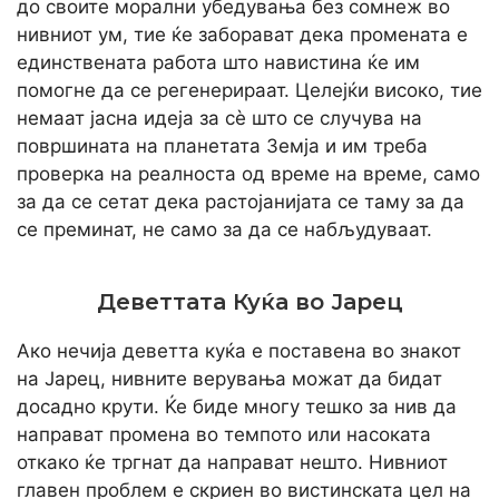
до своите морални убедувања без сомнеж во
нивниот ум, тие ќе заборават дека промената е
единствената работа што навистина ќе им
помогне да се регенерираат. Целејќи високо, тие
немаат јасна идеја за сè што се случува на
површината на планетата Земја и им треба
проверка на реалноста од време на време, само
за да се сетат дека растојанијата се таму за да
се преминат, не само за да се набљудуваат.
Деветтата Куќа во Јарец
Ако нечија деветта куќа е поставена во знакот
на Јарец, нивните верувања можат да бидат
досадно крути. Ќе биде многу тешко за нив да
направат промена во темпото или насоката
откако ќе тргнат да направат нешто. Нивниот
главен проблем е скриен во вистинската цел на