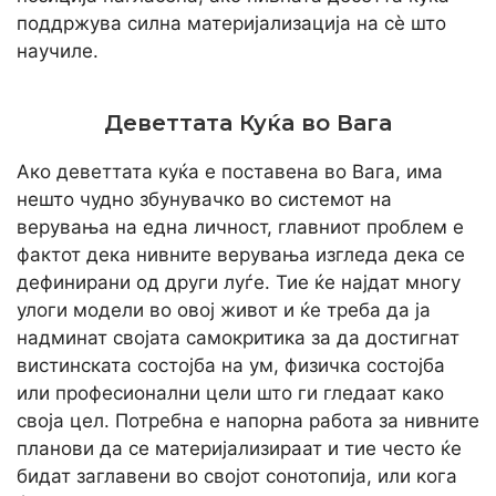
поддржува силна материјализација на сè што
научиле.
Деветтата Куќа во Вага
Ако деветтата куќа е поставена во Вага, има
нешто чудно збунувачко во системот на
верувања на една личност, главниот проблем е
фактот дека нивните верувања изгледа дека се
дефинирани од други луѓе. Тие ќе најдат многу
улоги модели во овој живот и ќе треба да ја
надминат својата самокритика за да достигнат
вистинската состојба на ум, физичка состојба
или професионални цели што ги гледаат како
своја цел. Потребна е напорна работа за нивните
планови да се материјализираат и тие често ќе
бидат заглавени во својот сонотопија, или кога