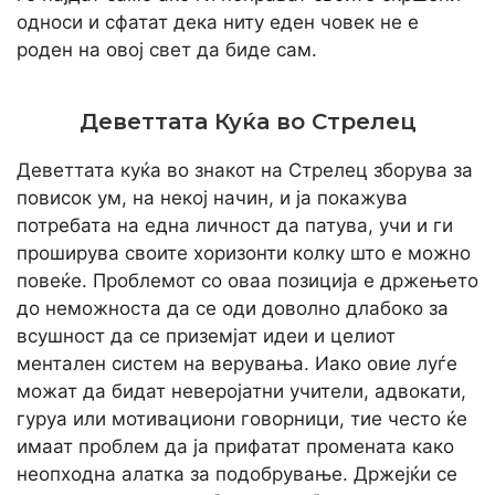
односи и сфатат дека ниту еден човек не е
роден на овој свет да биде сам.
Деветтата Куќа во Стрелец
Деветтата куќа во знакот на Стрелец зборува за
повисок ум, на некој начин, и ја покажува
потребата на една личност да патува, учи и ги
проширува своите хоризонти колку што е можно
повеќе. Проблемот со оваа позиција е држењето
до неможноста да се оди доволно длабоко за
всушност да се приземјат идеи и целиот
ментален систем на верувања. Иако овие луѓе
можат да бидат неверојатни учители, адвокати,
гуруа или мотивациони говорници, тие често ќе
имаат проблем да ја прифатат промената како
неопходна алатка за подобрување. Држејќи се