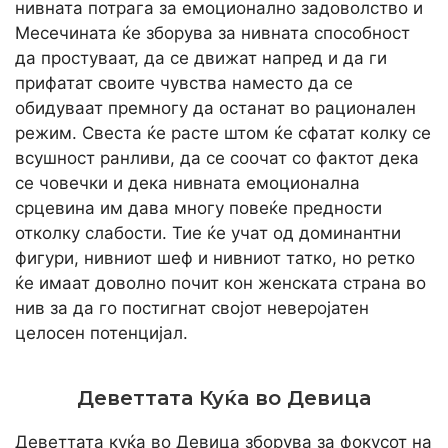
нивната потрага за емоционално задоволство и
Месечината ќе зборува за нивната способност
да простуваат, да се движат напред и да ги
прифатат своите чувства наместо да се
обидуваат премногу да останат во рационален
режим. Свеста ќе расте штом ќе сфатат колку се
всушност ранливи, да се соочат со фактот дека
се човечки и дека нивната емоционална
срцевина им дава многу повеќе предности
отколку слабости. Тие ќе учат од доминантни
фигури, нивниот шеф и нивниот татко, но ретко
ќе имаат доволно почит кон женската страна во
нив за да го постигнат својот неверојатен
целосен потенцијал.
Деветтата Куќа во Девица
Деветтата куќа во Девица зборува за фокусот на