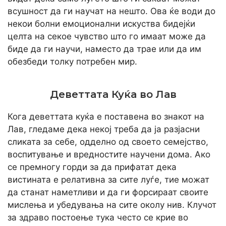
всушност да ги научат на нешто. Ова ќе води до
некои болни емоционални искуства бидејќи
целта на секое чувство што го имаат може да
биде да ги научи, наместо да трае или да им
обезбеди толку потребен мир.
Деветтата Куќа во Лав
Кога деветтата куќа е поставена во знакот на
Лав, гледаме дека некој треба да ја разјасни
сликата за себе, одделно од своето семејство,
воспитување и вредностите научени дома. Ако
се премногу горди за да прифатат дека
вистината е релативна за сите луѓе, тие можат
да станат наметливи и да ги форсираат своите
мислења и убедувања на сите околу нив. Клучот
за здраво постоење тука често се крие во