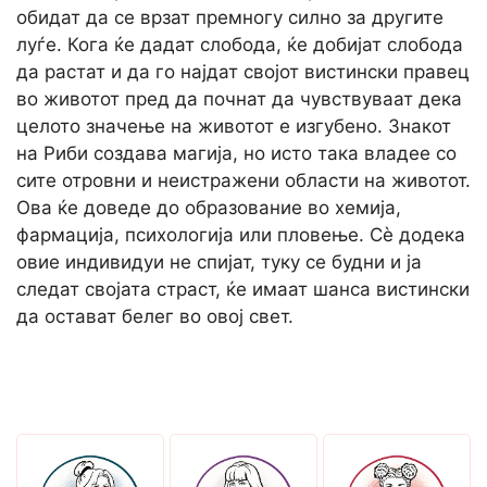
обидат да се врзат премногу силно за другите
луѓе. Кога ќе дадат слобода, ќе добијат слобода
да растат и да го најдат својот вистински правец
во животот пред да почнат да чувствуваат дека
целото значење на животот е изгубено. Знакот
на Риби создава магија, но исто така владее со
сите отровни и неистражени области на животот.
Ова ќе доведе до образование во хемија,
фармација, психологија или пловење. Сè додека
овие индивидуи не спијат, туку се будни и ја
следат својата страст, ќе имаат шанса вистински
да остават белег во овој свет.