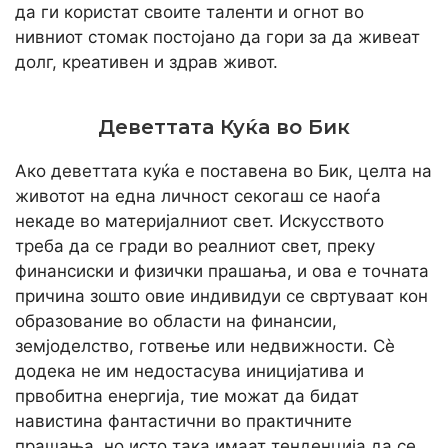
да ги користат своите таленти и огнот во
нивниот стомак постојано да гори за да живеат
долг, креативен и здрав живот.
Деветтата Куќа во Бик
Ако деветтата куќа е поставена во Бик, целта на
животот на една личност секогаш се наоѓа
некаде во материјалниот свет. Искусството
треба да се гради во реалниот свет, преку
финансиски и физички прашања, и ова е точната
причина зошто овие индивидуи се свртуваат кон
образование во области на финансии,
земјоделство, готвење или недвижности. Сè
додека не им недостасува иницијатива и
првобитна енергија, тие можат да бидат
навистина фантастични во практичните
прашања, но исто така имаат тенденција да се