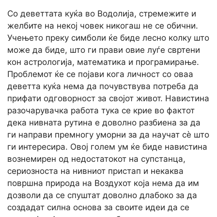
Со деветтата куќа во Водолија, стремежите и
желбите на некој човек никогаш не се обични.
Учењето преку симболи ќе биде лесно колку што
може да биде, што ги прави овие луѓе свртени
кон астрологија, математика и програмирање.
Проблемот ќе се појави кога личност со оваа
деветта куќа нема да почувствува потреба да
прифати одговорност за својот живот. Навистина
разочарувачка работа тука се крие во фактот
дека нивната рутина е доволно разбиена за да
ги направи премногу уморни за да научат сè што
ги интересира. Овој голем ум ќе биде навистина
вознемирен од недостатокот на супстанца,
сериозноста на нивниот пристап и некаква
површна природа на Воздухот која нема да им
дозволи да се спуштат доволно длабоко за да
создадат силна основа за своите идеи да се