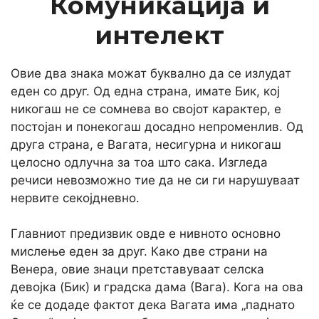
Комуникација и
интелект
Овие два знака можат буквално да се излудат
еден со друг. Од една страна, имате Бик, кој
никогаш не се сомнева во својот карактер, е
постојан и понекогаш досадно непроменлив. Од
друга страна, е Вагата, несигурна и никогаш
целосно одлучна за тоа што сака. Изгледа
речиси невозможно тие да не си ги нарушуваат
нервите секојдневно.
Главниот предизвик овде е нивното основно
мислење еден за друг. Како две страни на
Венера, овие знаци претставуваат селска
девојка (Бик) и градска дама (Вага). Кога на ова
ќе се додаде фактот дека Вагата има „паднато