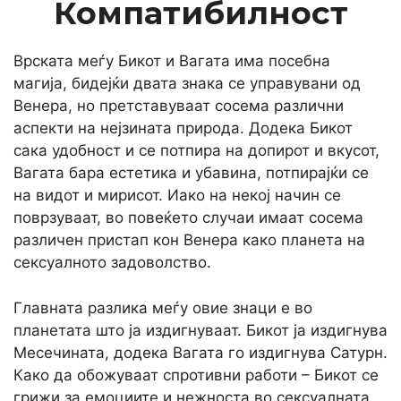
Компатибилност
Врската меѓу Бикот и Вагата има посебна
магија, бидејќи двата знака се управувани од
Венера, но претставуваат сосема различни
аспекти на нејзината природа. Додека Бикот
сака удобност и се потпира на допирот и вкусот,
Вагата бара естетика и убавина, потпирајќи се
на видот и мирисот. Иако на некој начин се
поврзуваат, во повеќето случаи имаат сосема
различен пристап кон Венера како планета на
сексуалното задоволство.
Главната разлика меѓу овие знаци е во
планетата што ја издигнуваат. Бикот ја издигнува
Месечината, додека Вагата го издигнува Сатурн.
Како да обожуваат спротивни работи – Бикот се
грижи за емоциите и нежноста во сексуалната