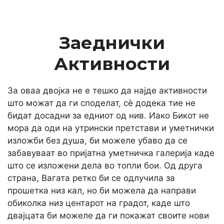
Заеднички
Активности
За оваа двојка не е тешко да најде активности
што можат да ги споделат, сè додека тие не
бидат досадни за едниот од нив. Иако Бикот не
мора да оди на утрински претстави и уметнички
изложби без душа, би можеле убаво да се
забавуваат во пријатна уметничка галерија каде
што се изложени дела во топли бои. Од друга
страна, Вагата ретко би се одлучила за
прошетка низ кал, но би можела да направи
обиколка низ центарот на градот, каде што
двајцата би можеле да ги покажат своите нови