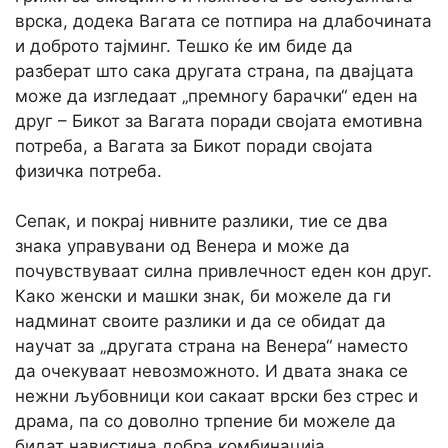
врска, додека Вагата се потпира на длабочината
и доброто тајминг. Тешко ќе им биде да
разберат што сака другата страна, па двајцата
може да изгледаат „премногу барачки“ еден на
друг – Бикот за Вагата поради својата емотивна
потреба, а Вагата за Бикот поради својата
физичка потреба.
Сепак, и покрај нивните разлики, тие се два
знака управувани од Венера и може да
почувствуваат силна привлечност еден кон друг.
Како женски и машки знак, би можеле да ги
надминат своите разлики и да се обидат да
научат за „другата страна на Венера“ наместо
да очекуваат невозможното. И двата знака се
нежни љубовници кои сакаат врски без стрес и
драма, па со доволно трпение би можеле да
бидат навистина добра комбинација.