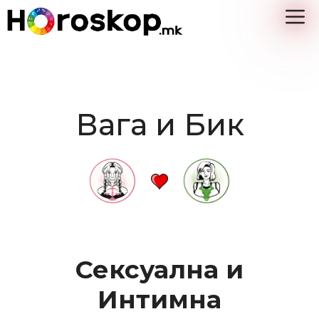
Skip
M
to
content
Вага и Бик
Сексуална и
Интимна