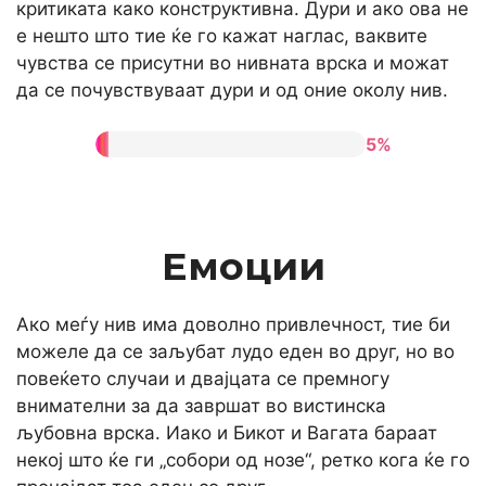
критиката како конструктивна. Дури и ако ова не
е нешто што тие ќе го кажат наглас, ваквите
чувства се присутни во нивната врска и можат
да се почувствуваат дури и од оние околу нив.
5%
Емоции
Ако меѓу нив има доволно привлечност, тие би
можеле да се заљубат лудо еден во друг, но во
повеќето случаи и двајцата се премногу
внимателни за да завршат во вистинска
љубовна врска. Иако и Бикот и Вагата бараат
некој што ќе ги „собори од нозе“, ретко кога ќе го