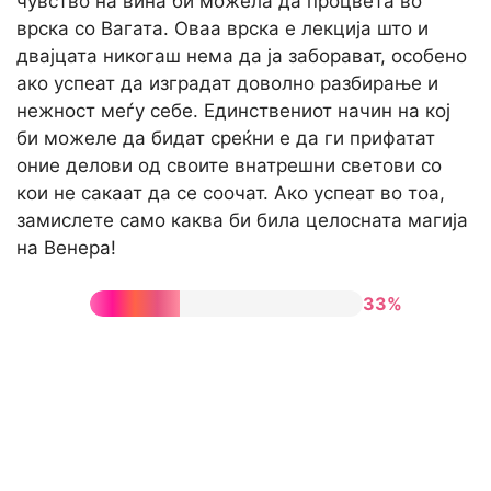
чувство на вина би можела да процвета во
врска со Вагата. Оваа врска е лекција што и
двајцата никогаш нема да ја заборават, особено
ако успеат да изградат доволно разбирање и
нежност меѓу себе. Единствениот начин на кој
би можеле да бидат среќни е да ги прифатат
оние делови од своите внатрешни светови со
кои не сакаат да се соочат. Ако успеат во тоа,
замислете само каква би била целосната магија
на Венера!
33%