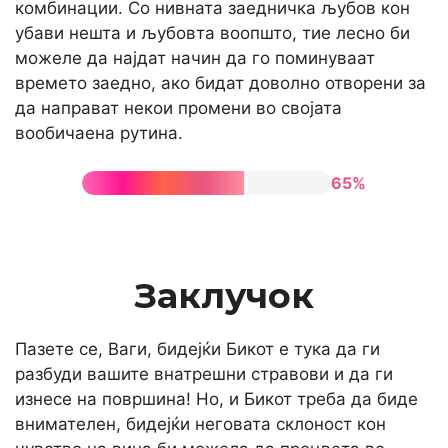
комбинации. Со нивната заедничка љубов кон
убави нешта и љубовта воопшто, тие лесно би
можеле да најдат начин да го поминуваат
времето заедно, ако бидат доволно отворени за
да направат некои промени во својата
вообичаена рутина.
65%
Заклучок
Пазете се, Ваги, бидејќи Бикот е тука да ги
разбуди вашите внатрешни стравови и да ги
изнесе на површина! Но, и Бикот треба да биде
внимателен, бидејќи неговата склоност кон