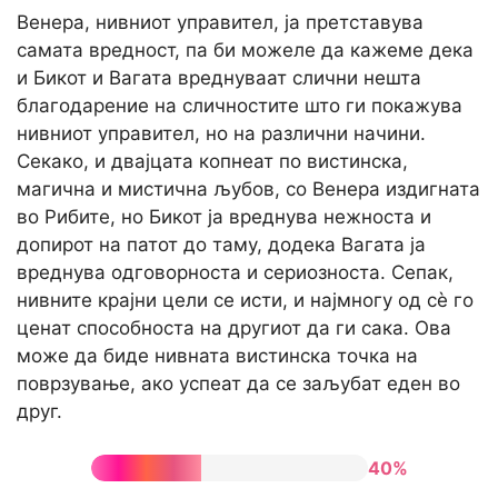
Венера, нивниот управител, ја претставува
самата вредност, па би можеле да кажеме дека
и Бикот и Вагата вреднуваат слични нешта
благодарение на сличностите што ги покажува
нивниот управител, но на различни начини.
Секако, и двајцата копнеат по вистинска,
магична и мистична љубов, со Венера издигната
во Рибите, но Бикот ја вреднува нежноста и
допирот на патот до таму, додека Вагата ја
вреднува одговорноста и сериозноста. Сепак,
нивните крајни цели се исти, и најмногу од сè го
ценат способноста на другиот да ги сака. Ова
може да биде нивната вистинска точка на
поврзување, ако успеат да се заљубат еден во
друг.
40%