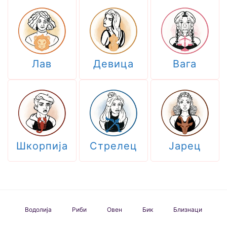
Лав
Девица
Вага
Шкорпија
Стрелец
Јарец
Водолија
Риби
Овен
Бик
Близнаци