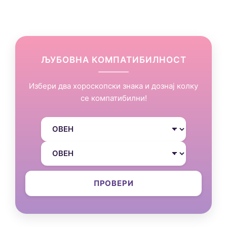
ЉУБОВНА КОМПАТИБИЛНОСТ
Избери два хороскопски знака и дознај колку
се компатибилни!
ПРОВЕРИ