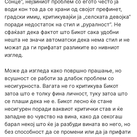
Сонце“, нејзиниот проблем со егото често ја
води кон тоа да се храни од својот префинет,
градски имиџ, критикувајќи ја „селската девојка“
поради недостаток на стил и „руралност“. Не
сфаќаат дека фактот што Бикот сака удобни
нешта не значи автоматски дека нема стил и не
можат да ги прифатат разликите во нивниот
изглед.
Може да изгледа како површно прашање, но
всушност се работи за длабок проблем со
несигурноста. Вагата не го критикува Бикот
затоа што е толку фина личност, туку затоа што
се плаши дека не е. Бикот лесно ќе стане
несигурен поради ваквиот критички став и ќе
западне во чувство на вина, како да секогаш
барал некој што ќе ја разбуди вината во него, но
без способност да се промени или да ја прифати