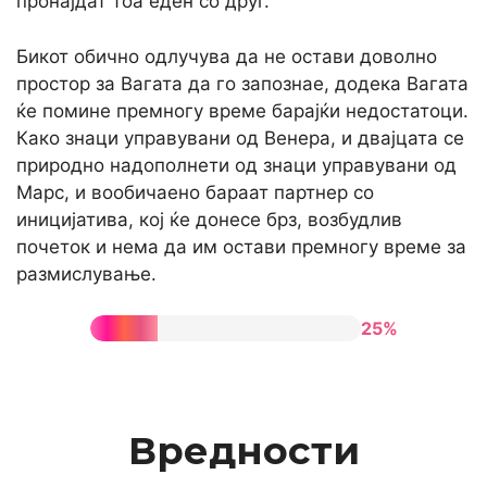
пронајдат тоа еден со друг.
Бикот обично одлучува да не остави доволно
простор за Вагата да го запознае, додека Вагата
ќе помине премногу време барајќи недостатоци.
Како знаци управувани од Венера, и двајцата се
природно надополнети од знаци управувани од
Марс, и вообичаено бараат партнер со
иницијатива, кој ќе донесе брз, возбудлив
почеток и нема да им остави премногу време за
размислување.
25%
Вредности