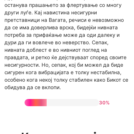
останува прашањето за флертување со многу
други луѓе. Кај навистина несигурни
претставници на Вагата, речиси е невозможно
да се има доверлива врска, бидејќи нивната
потреба за прифаќање може да оди далеку и
дури да ги вовлече во неверство. Сепак,
нивната доблест е во нивниот поглед на
правдата, и ретко ќе дејствуваат според своите
несигурности. Но, сепак, кој би можел да биде
сигурен кога вибрацијата е толку нестабилна,
особено кога некој толку стабилен како Бикот се
обидува да се вклопи.
30%