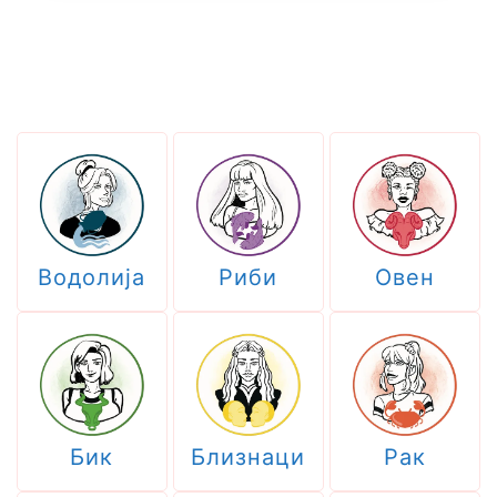
Водолија
Риби
Овен
Бик
Близнаци
Рак