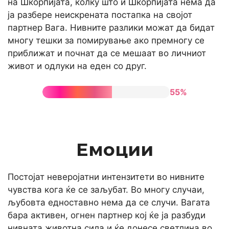
на Шкорпијата, колку што и Шкорпијата нема да
ја разбере неискрената постапка на својот
партнер Вага. Нивните разлики можат да бидат
многу тешки за помирување ако премногу се
приближат и почнат да се мешаат во личниот
живот и одлуки на еден со друг.
55%
Емоции
Постојат неверојатни интензитети во нивните
чувства кога ќе се заљубат. Во многу случаи,
љубовта едноставно нема да се случи. Вагата
бара активен, огнен партнер кој ќе ја разбуди
нивната животна сила и ќе донесе светлина во