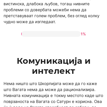
вистинска, длабока љубов, тогаш нивните
проблеми со довербата можеби нема да
претставуваат голем проблем, без оглед колку
чудно може да изгледаат.
1%
Комуникација и
интелект
Нема ништо што Шкорпијата може да го каже
што Вагата нема да може да рационализира.
Нивната комуникација е токму местото каде што
поврзаноста на Вагата со Сатурн е корисна. Ова