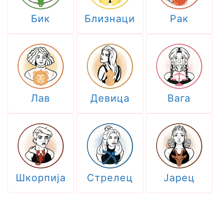
Бик
Близнаци
Рак
Лав
Девица
Вага
Шкорпија
Стрелец
Јарец