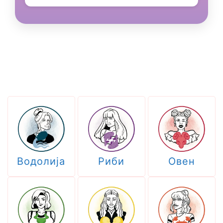
Водолија
Риби
Овен