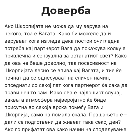
Доверба
Ако Шкорпијата не може да му верува на
некого, тоа е Вагата. Како би можеле да ѝ
веруваат кога изгледа дека постои очигледна
потреба кај партнерот Вага да покажува колку е
привлечна и сензуална за останатиот свет? Како
да ова не беше доволно, таа посесивност на
Шкорпијата лесно се впива кај Вагата, и тие ќе
почнат да се однесуваат на сличен начин,
опседнати со секој пат кога партнерот ќе сака да
прави нешто сам. Иако ова е најлошиот случај,
ваквата атмосфера најверојатно ќе биде
присутна во секоја врска помеѓу Вага и
Шкорпија, само на помала скала. Прашањето е –
дали се подготвени да живеат така секој ден?
Ако го прифатат ова како начин на споделување