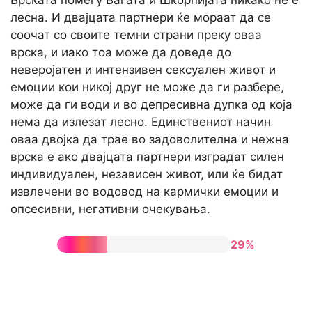
Врската помеѓу Вагата и Шкорпијата никако не е
лесна. И двајцата партнери ќе мораат да се
соочат со своите темни страни преку оваа
врска, и иако тоа може да доведе до
неверојатен и интензивен сексуален живот и
емоции кои никој друг не може да ги разбере,
може да ги води и во депресивна дупка од која
нема да излезат лесно. Единствениот начин
оваа двојка да трае во задоволителна и нежна
врска е ако двајцата партнери изградат силен
индивидуален, независен живот, или ќе бидат
извлечени во водовод на кармички емоции и
опсесивни, негативни очекувања.
29%