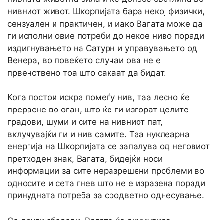
нивниот живот. Шкорпијата бара некој физички,
сензуален и практичен, и иако Вагата може да
ги исполни овие потреби до некое ниво поради
издигнувањето на Сатурн и управувањето од
Венера, во повеќето случаи ова не е
првенствено тоа што сакаат да бидат.
Кога постои искра помеѓу нив, таа лесно ќе
прерасне во оган, што ќе ги изгорат целите
градови, шуми и сите на нивниот пат,
вклучувајќи ги и нив самите. Таа нуклеарна
енергија на Шкорпијата се запалува од неговиот
претходен знак, Вагата, бидејќи носи
информации за сите неразрешени проблеми во
односите и сета гнев што не е изразена поради
принудната потреба за соодветно однесување.