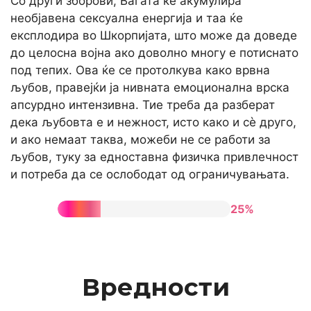
Со други зборови, Вагата ќе акумулира
необјавена сексуална енергија и таа ќе
експлодира во Шкорпијата, што може да доведе
до целосна војна ако доволно многу е потиснато
под тепих. Ова ќе се протолкува како врвна
љубов, правејќи ја нивната емоционална врска
апсурдно интензивна. Тие треба да разберат
дека љубовта е и нежност, исто како и сè друго,
и ако немаат таква, можеби не се работи за
љубов, туку за едноставна физичка привлечност
и потреба да се ослободат од ограничувањата.
25%
Вредности