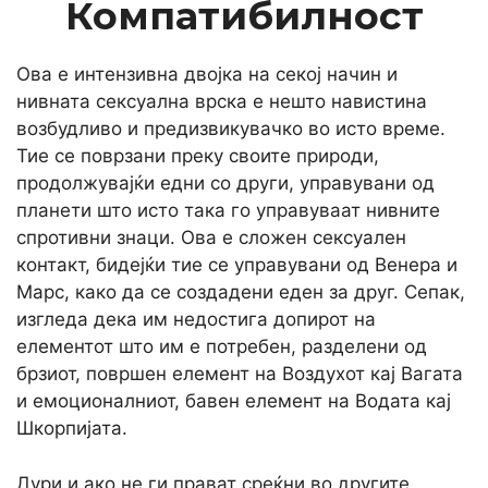
Компатибилност
Ова е интензивна двојка на секој начин и
нивната сексуална врска е нешто навистина
возбудливо и предизвикувачко во исто време.
Тие се поврзани преку своите природи,
продолжувајќи едни со други, управувани од
планети што исто така го управуваат нивните
спротивни знаци. Ова е сложен сексуален
контакт, бидејќи тие се управувани од Венера и
Марс, како да се создадени еден за друг. Сепак,
изгледа дека им недостига допирот на
елементот што им е потребен, разделени од
брзиот, површен елемент на Воздухот кај Вагата
и емоционалниот, бавен елемент на Водата кај
Шкорпијата.
Дури и ако не ги прават среќни во другите