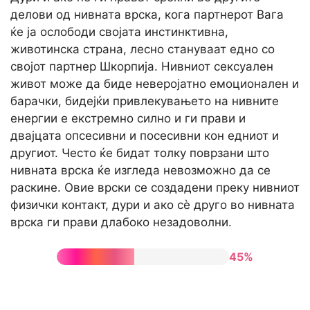
делови од нивната врска, кога партнерот Вага
ќе ја ослободи својата инстинктивна,
животинска страна, лесно стануваат едно со
својот партнер Шкорпија. Нивниот сексуален
живот може да биде неверојатно емоционален и
барачки, бидејќи привлекувањето на нивните
енергии е екстремно силно и ги прави и
двајцата опсесивни и посесивни кон едниот и
другиот. Често ќе бидат толку поврзани што
нивната врска ќе изгледа невозможно да се
раскине. Овие врски се создадени преку нивниот
физички контакт, дури и ако сè друго во нивната
врска ги прави длабоко незадоволни.
45%