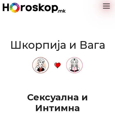
Skip
M
to
content
Шкорпија и Вага
Сексуална и
Интимна