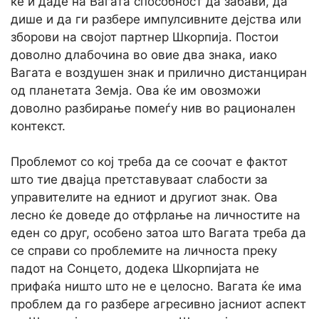
ќе ѝ даде на Вагата способност да забави, да
дише и да ги разбере импулсивните дејства или
зборови на својот партнер Шкорпија. Постои
доволно длабочина во овие два знака, иако
Вагата е воздушен знак и прилично дистанциран
од планетата Земја. Ова ќе им овозможи
доволно разбирање помеѓу нив во рационален
контекст.
Проблемот со кој треба да се соочат е фактот
што тие двајца претставуваат слабости за
управителите на едниот и другиот знак. Ова
лесно ќе доведе до отфрлање на личностите на
еден со друг, особено затоа што Вагата треба да
се справи со проблемите на личноста преку
падот на Сонцето, додека Шкорпијата не
прифаќа ништо што не е целосно. Вагата ќе има
проблем да го разбере агресивно јасниот аспект