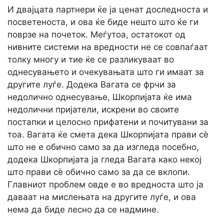
И двајцата партнери ќе ја ценат доследноста и
посветеноста, и ова ќе биде нешто што ќе ги
поврзе на почеток. Меѓутоа, остатокот од
нивните системи на вредности не се совпаѓаат
толку многу и тие ќе се разликуваат во
однесувањето и очекувањата што ги имаат за
другите луѓе. Додека Вагата се фрчи за
недолично однесување, Шкорпијата ќе има
недолични пријатели, искрени во своите
постапки и целосно прифатени и почитувани за
тоа. Вагата ќе смета дека Шкорпијата прави сè
што не е обично само за да изгледа посебно,
додека Шкорпијата ја гледа Вагата како некој
што прави сè обично само за да се вклопи.
Главниот проблем овде е во вредноста што ја
даваат на мислењата на другите луѓе, и ова
нема да биде лесно да се надмине.