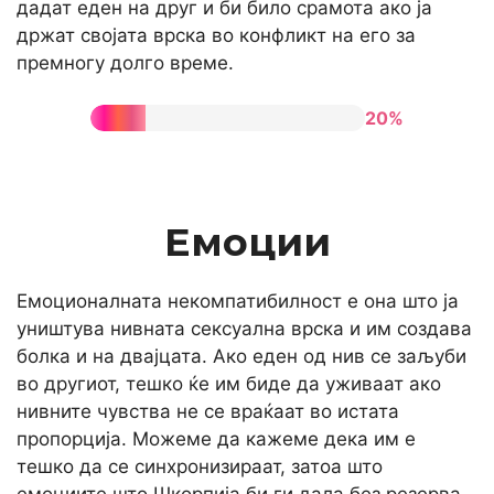
дадат еден на друг и би било срамота ако ја
држат својата врска во конфликт на его за
премногу долго време.
20%
Емоции
Емоционалната некомпатибилност е она што ја
уништува нивната сексуална врска и им создава
болка и на двајцата. Ако еден од нив се заљуби
во другиот, тешко ќе им биде да уживаат ако
нивните чувства не се враќаат во истата
пропорција. Можеме да кажеме дека им е
тешко да се синхронизираат, затоа што