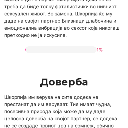
треба да биде толку фаталистички во нивниот
сексуален живот. Во замена, Шкорпија ќе му
даде на својот партнер Близнаци длабочина и
емоционална вибрација во сексот која никогаш
претходно не ја искусиле.
1%
Доверба
Шкорпија им верува на сите додека не
престанат да им веруваат. Тие имаат чудна,
посесивна природа која може да му даде
целосна доверба на својот партнер, се додека
не се создаде првиот црв на сомнеж, обично