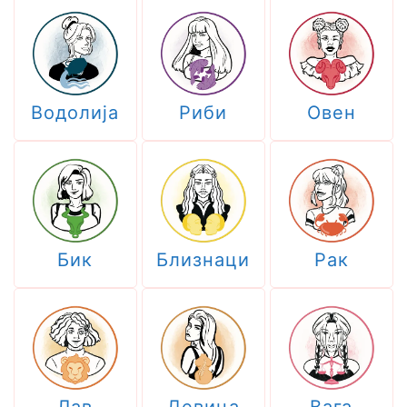
Водолија
Риби
Овен
Бик
Близнаци
Рак
Лав
Девица
Вага