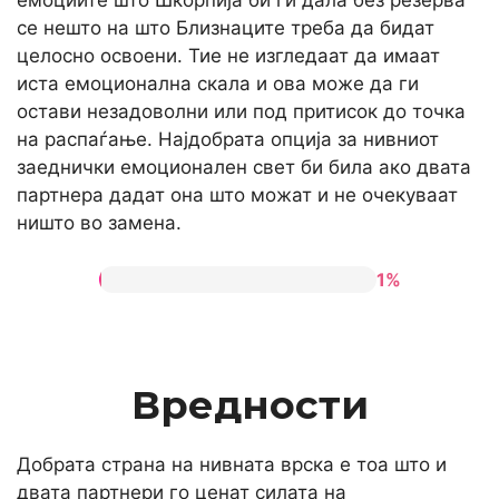
емоциите што Шкорпија би ги дала без резерва
се нешто на што Близнаците треба да бидат
целосно освоени. Тие не изгледаат да имаат
иста емоционална скала и ова може да ги
остави незадоволни или под притисок до точка
на распаѓање. Најдобрата опција за нивниот
заеднички емоционален свет би била ако двата
партнера дадат она што можат и не очекуваат
ништо во замена.
1%
Вредности
Добрата страна на нивната врска е тоа што и
двата партнери го ценат силата на