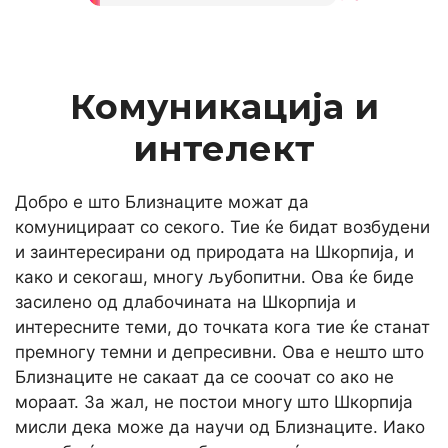
Комуникација и
интелект
Добро е што Близнаците можат да
комуницираат со секого. Тие ќе бидат возбудени
и заинтересирани од природата на Шкорпија, и
како и секогаш, многу љубопитни. Ова ќе биде
засилено од длабочината на Шкорпија и
интересните теми, до точката кога тие ќе станат
премногу темни и депресивни. Ова е нешто што
Близнаците не сакаат да се соочат со ако не
мораат. За жал, не постои многу што Шкорпија
мисли дека може да научи од Близнаците. Иако