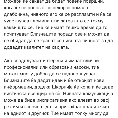
можеби ќе сакаат да бидат повеќе површни,
кога ќе се поврзат со некој со помала
длабочина, нивното его ќе се распламти и ќе се
чувствуваат доминантни затоа што се токму
какви што се. Тие ќе имаат тешко време да го
почитуваат Близнаците поради ова и можат да
се обидат да се хранат со нивната личност за да
додадат квалитет на својата.
Ако споделуваат интереси и имаат слични
професионални или образовни насоки, тие
можат многу добро да се надополнуваат.
Близнаците ќе дадат идеи и ќе откријат нови
информации, додека Шкорпија ќе копа и ќе даде
вистинска есенција на сè. Нивната комуникација
може да биде инспиративна ако влезат во овој
режим и започнат да ги прифаќаат квалитетите
на едниот и другиот. Тие имаат толку многу да