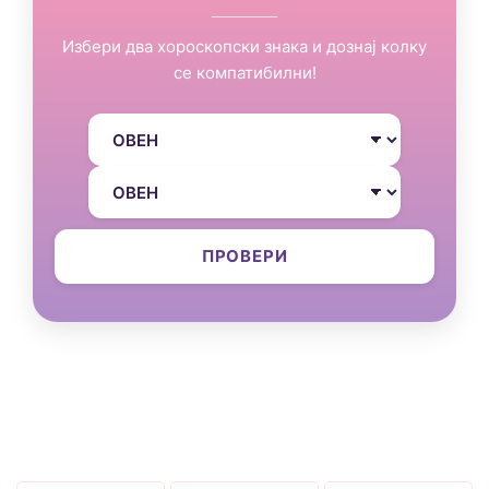
Избери два хороскопски знака и дознај колку
се компатибилни!
ПРОВЕРИ