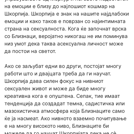
на емоции е близу до најлошиот кошмар на
Шкорпија. Шкорпија е знак на нашите најдлабоки
емоции и како таков е поврзан со најинтимната
страна на сексуалноста. Кога ќе започнат врска
со Близнаци, веројатно никогаш не им поминува
низ умот дека таква асексуална личност може
да постои на светот.
Ако се заљубат едни во други, постојат многу
работи што и двајцата треба да ги научат.
Шкорпија дава силен фокус на нивниот
сексуален живот и може да биде многу
креативна кога е опуштена. Сепак, тие имаат
тенденција да создадат темна, садистичка или
мазохистичка атмосфера која Близнаците само
ќе ја насмеат. Ако нивното взаемно почитување
е на многу високото ниво, Близнаците би
можеле да го научат Шкорпијата дека не сè