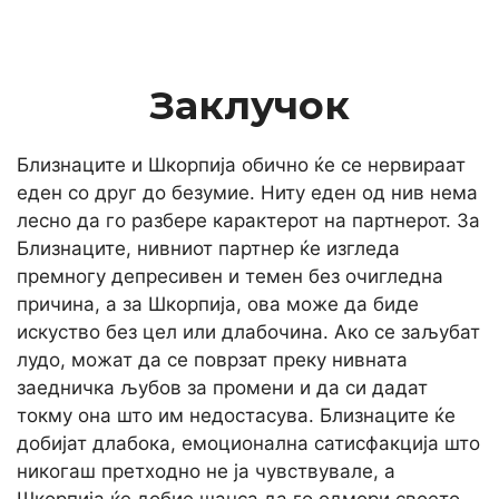
Заклучок
Близнаците и Шкорпија обично ќе се нервираат
еден со друг до безумие. Ниту еден од нив нема
лесно да го разбере карактерот на партнерот. За
Близнаците, нивниот партнер ќе изгледа
премногу депресивен и темен без очигледна
причина, а за Шкорпија, ова може да биде
искуство без цел или длабочина. Ако се заљубат
лудо, можат да се поврзат преку нивната
заедничка љубов за промени и да си дадат
токму она што им недостасува. Близнаците ќе
добијат длабока, емоционална сатисфакција што
никогаш претходно не ја чувствувале, а
Шкорпија ќе добие шанса да го одмори своето