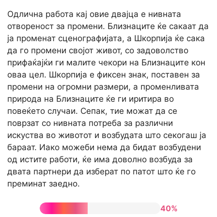
Одлична работа кај овие двајца е нивната
отвореност за промени. Близнаците ќе сакаат да
ја променат сценографијата, а Шкорпија ќе сака
да го промени својот живот, со задоволство
прифаќајќи ги малите чекори на Близнаците кон
оваа цел. Шкорпија е фиксен знак, поставен за
промени на огромни размери, а променливата
природа на Близнаците ќе ги иритира во
повеќето случаи. Сепак, тие можат да се
поврзат со нивната потреба за различни
искуства во животот и возбудата што секогаш ја
бараат. Иако можеби нема да бидат возбудени
од истите работи, ќе има доволно возбуда за
двата партнери да изберат по патот што ќе го
преминат заедно.
40%