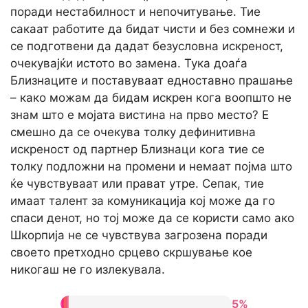
поради нестабилност и непочитување. Тие
сакаат работите да бидат чисти и без сомнежи и
се подготвени да дадат безусловна искреност,
очекувајќи истото во замена. Тука доаѓа
Близнаците и поставуваат едноставно прашање
– како можам да бидам искрен кога воопшто не
знам што е мојата вистина на прво место? Е
смешно да се очекува толку дефинитивна
искреност од партнер Близнаци кога тие се
толку подложни на промени и немаат појма што
ќе чувствуваат или прават утре. Сепак, тие
имаат талент за комуникација кој може да го
спаси денот, но тој може да се користи само ако
Шкорпија не се чувствува загрозена поради
своето претходно срцево скршување кое
никогаш не го излекувала.
5%