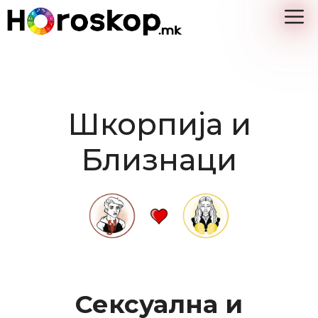
Skip
M
to
content
Шкорпија и
Близнаци
Сексуална и