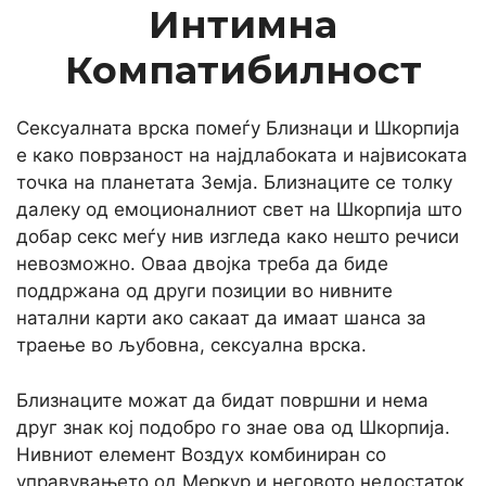
Интимна
Компатибилност
Сексуалната врска помеѓу Близнаци и Шкорпија
е како поврзаност на најдлабоката и највисоката
точка на планетата Земја. Близнаците се толку
далеку од емоционалниот свет на Шкорпија што
добар секс меѓу нив изгледа како нешто речиси
невозможно. Оваа двојка треба да биде
поддржана од други позиции во нивните
натални карти ако сакаат да имаат шанса за
траење во љубовна, сексуална врска.
Близнаците можат да бидат површни и нема
друг знак кој подобро го знае ова од Шкорпија.
Нивниот елемент Воздух комбиниран со
управувањето од Меркур и неговото недостаток