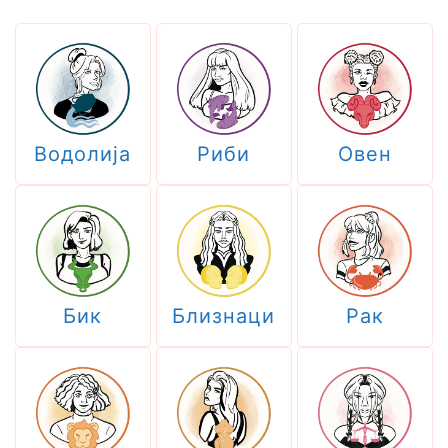
Водолија
Риби
Овен
Бик
Близнаци
Рак