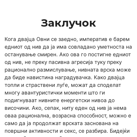
Заклучок
Кога двајца Овни се заедно, императив е барем
едниот од нив да ја има совладано уметноста на
останување смирен. Ако ова го постигне едниот
од нив, не преку пасивна агресија туку преку
рационално размислување, нивната врска може
да биде навистина наградувачка. Како двајца
топли и страствени луѓе, можат да споделат
многу авантуристички моменти што ги
подигнуваат нивните енергетски нивоа до
височини. Ако, сепак, ниту еден од нив ја нема
оваа рационална, возрасна способност, можно е
само да ја продолжат врската заснована на
површни активности и секс, се разбира. Бидејќи