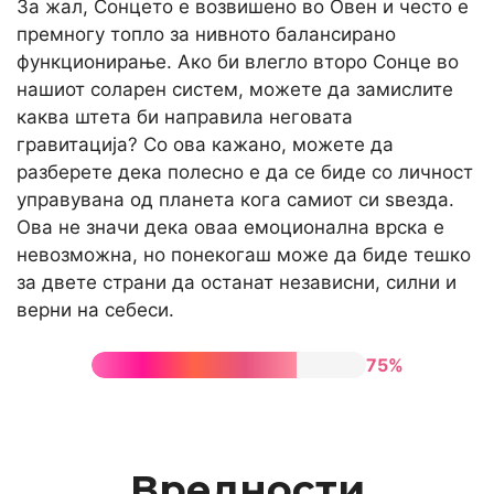
За жал, Сонцето е возвишено во Овен и често е
премногу топло за нивното балансирано
функционирање. Ако би влегло второ Сонце во
нашиот соларен систем, можете да замислите
каква штета би направила неговата
гравитација? Со ова кажано, можете да
разберете дека полесно е да се биде со личност
управувана од планета кога самиот си ѕвезда.
Ова не значи дека оваа емоционална врска е
невозможна, но понекогаш може да биде тешко
за двете страни да останат независни, силни и
верни на себеси.
75%
Вредности