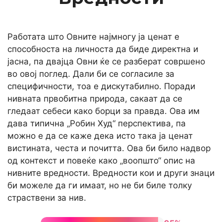
Работата што Овните најмногу ја ценат е
способноста на личноста да биде директна и
јасна, па двајца Овни ќе се разберат совршено
во овој поглед. Дали би се согласиле за
специфичности, тоа е дискутабилно. Поради
нивната првобитна природа, сакаат да се
гледаат себеси како борци за правда. Ова им
дава типична „Робин Худ“ перспектива, па
можно е да се каже дека исто така ја ценат
вистината, честа и почитта. Ова би било надвор
од контекст и повеќе како „воопшто“ опис на
нивните вредности. Вредности кои и други знаци
би можеле да ги имаат, но не би биле толку
страствени за нив.