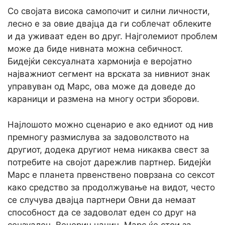
Со својата висока самопочит и силни личности,
лесно е за овие двајца да ги соблечат облеките
и да уживаат еден во друг. Најголемиот проблем
може да биде нивната можна себичност.
Бидејќи сексуалната хармонија е веројатно
најважниот сегмент на врската за нивниот знак
управуван од Марс, ова може да доведе до
караници и размена на многу остри зборови.
Најлошото можно сценарио е ако едниот од нив
премногу размислува за задоволството на
другиот, додека другиот нема никаква свест за
потребите на својот дарежлив партнер. Бидејќи
Марс е планета првенствено поврзана со сексот
како средство за продолжување на видот, често
се случува двајца партнери Овни да немаат
способност да се задоволат еден со друг на
сензуален, Венерин начин. Марс ќе стои за