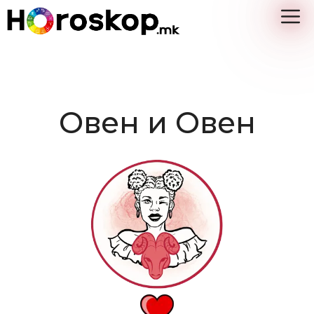
Skip
M
to
content
Овен и Овен