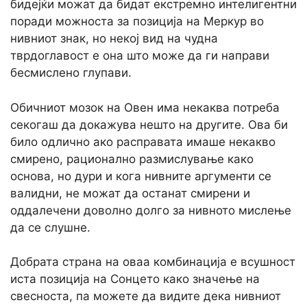
бидејќи можат да бидат екстремно интелигентни
поради можноста за позиција на Меркур во
нивниот знак, но некој вид на чудна
тврдоглавост е она што може да ги направи
бесмислено глупави.
Обичниот мозок на Овен има некаква потреба
секогаш да докажува нешто на другите. Ова би
било одлично ако расправата имаше некакво
смирено, рационално размислување како
основа, но дури и кога нивните аргументи се
валидни, не можат да останат смирени и
оддалечени доволно долго за нивното мислење
да се слушне.
Добрата страна на оваа комбинација е всушност
иста позиција на Сонцето како значење на
свесноста, па можете да видите дека нивниот