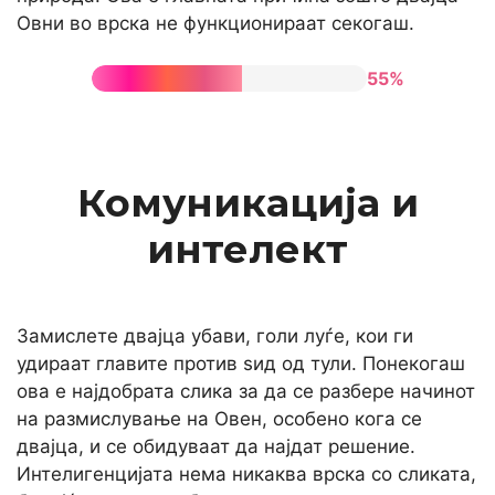
Овни во врска не функционираат секогаш.
55%
Комуникација и
интелект
Замислете двајца убави, голи луѓе, кои ги
удираат главите против ѕид од тули. Понекогаш
ова е најдобрата слика за да се разбере начинот
на размислување на Овен, особено кога се
двајца, и се обидуваат да најдат решение.
Интелигенцијата нема никаква врска со сликата,