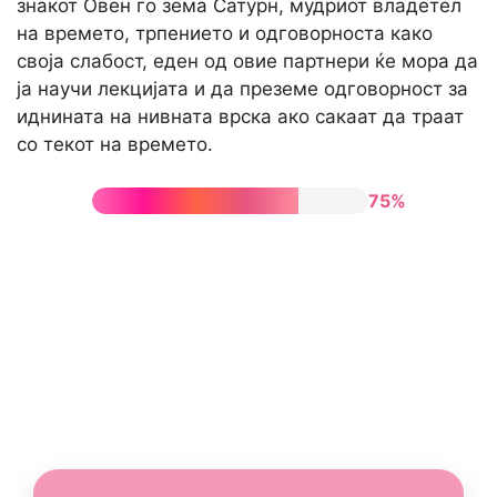
знакот Овен го зема Сатурн, мудриот владетел
на времето, трпението и одговорноста како
своја слабост, еден од овие партнери ќе мора да
ја научи лекцијата и да преземе одговорност за
иднината на нивната врска ако сакаат да траат
со текот на времето.
75%