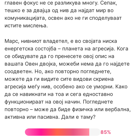
главен фокус не се разликува многу. Сепак,
тешко е за двајца од нив да најдат мир во
комуникацијата, освен ако не ги споделуваат
истите мислења.
Марс, нивниот владетел, е во својата ниска
енергетска состојба – планета на агресија. Кога
се обидувате да го пренесете овој опис на
вашата Овен двојка, можеби нема да го најдете
соодветен. Но, ако повторно погледнете,
можете да ги видите сите видови скриена
агресија меѓу нив, особено ако се уморни. Како
да се навикнати на тоа и сега едноставно
функционираат на овој начин. Погледнете
повторно – може да биде физичка или вербална,
активна или пасивна. Дали е таму?
85%