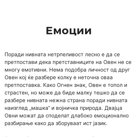
Емоции
Поради нивната нетрпеливост лесно е да се
претпостави дека претставниците на Овен не се
многу емотивни. Нема подобра личност од друг
Овен кој ќе разбере колку е неточна оваа
претпоставка. Како Огнен знак, Овен е топол и
страстен, но може да биде малку тешко да се
разбере нивната нежна страна поради нивната
наизглед „машка“ и војничка природа. Двајца
Овни можат да споделат длабоко емоционално
разбирање како да зборуваат ист јазик.