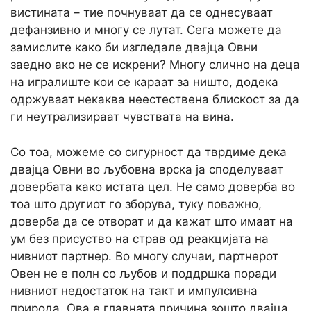
вистината – тие почнуваат да се однесуваат
дефанзивно и многу се лутат. Сега можете да
замислите како би изгледале двајца Овни
заедно ако не се искрени? Многу слично на деца
на игралиште кои се караат за ништо, додека
одржуваат некаква неестествена блискост за да
ги неутрализираат чувствата на вина.
Со тоа, можеме со сигурност да тврдиме дека
двајца Овни во љубовна врска ја споделуваат
довербата како истата цел. Не само доверба во
тоа што другиот го зборува, туку поважно,
доверба да се отворат и да кажат што имаат на
ум без присуство на страв од реакцијата на
нивниот партнер. Во многу случаи, партнерот
Овен не е полн со љубов и поддршка поради
нивниот недостаток на такт и импулсивна
природа. Ова е главната причина зошто двајца