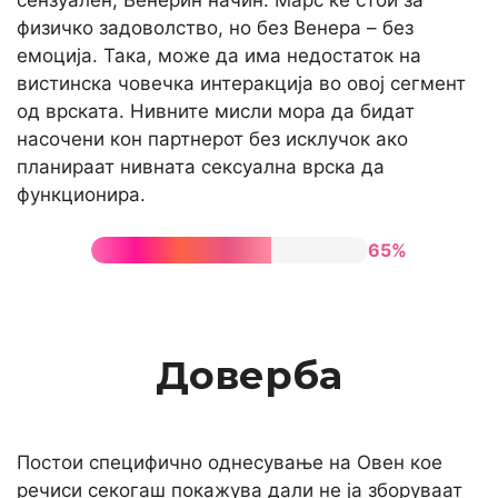
физичко задоволство, но без Венера – без
емоција. Така, може да има недостаток на
вистинска човечка интеракција во овој сегмент
од врската. Нивните мисли мора да бидат
насочени кон партнерот без исклучок ако
планираат нивната сексуална врска да
функционира.
65%
Доверба
Постои специфично однесување на Овен кое
речиси секогаш покажува дали не ја зборуваат