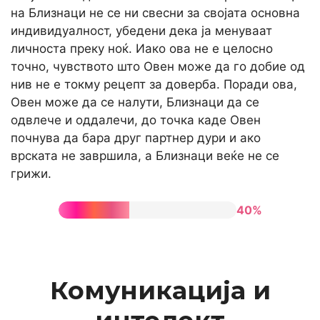
на Близнаци не се ни свесни за својата основна
индивидуалност, убедени дека ја менуваат
личноста преку ноќ. Иако ова не е целосно
точно, чувството што Овен може да го добие од
нив не е токму рецепт за доверба. Поради ова,
Овен може да се налути, Близнаци да се
одвлече и оддалечи, до точка каде Овен
почнува да бара друг партнер дури и ако
врската не завршила, а Близнаци веќе не се
грижи.
40%
Комуникација и