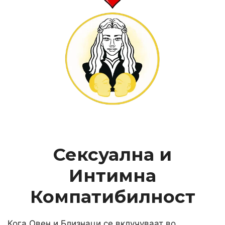
Сексуална и
Интимна
Компатибилност
Кога Овен и Близнаци се вклучуваат во