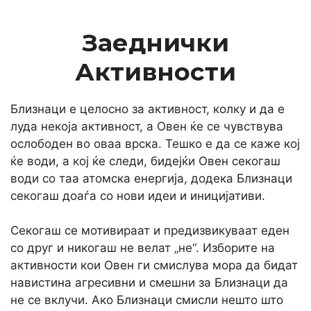
Заеднички
Активности
Близнаци е целосно за активност, колку и да е
луда некоја активност, а Овен ќе се чувствува
ослободен во оваа врска. Тешко е да се каже кој
ќе води, а кој ќе следи, бидејќи Овен секогаш
води со таа атомска енергија, додека Близнаци
секогаш доаѓа со нови идеи и иницијативи.
Секогаш се мотивираат и предизвикуваат еден
со друг и никогаш не велат „не“. Изборите на
активности кои Овен ги смислува мора да бидат
навистина агресивни и смешни за Близнаци да
не се вклучи. Ако Близнаци смисли нешто што