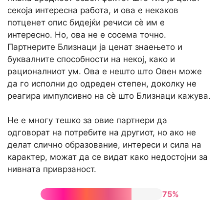
секоја интересна работа, и ова е некаков
потценет опис бидејќи речиси сè им е
интересно. Но, ова не е сосема точно.
Партнерите Близнаци ја ценат знаењето и
буквалните способности на некој, како и
рационалниот ум. Ова е нешто што Овен може
да го исполни до одреден степен, доколку не
реагира импулсивно на сè што Близнаци кажува.
Не е многу тешко за овие партнери да
одговорат на потребите на другиот, но ако не
делат слично образование, интереси и сила на
карактер, можат да се видат како недостојни за
нивната приврзаност.
75%