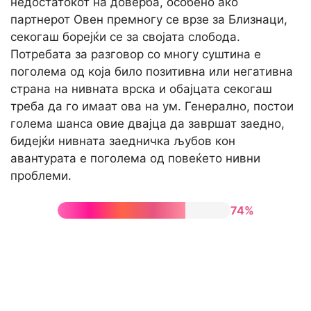
недостатокот на доверба, особено ако
партнерот Овен премногу се врзе за Близнаци,
секогаш борејќи се за својата слобода.
Потребата за разговор со многу суштина е
поголема од која било позитивна или негативна
страна на нивната врска и обајцата секогаш
треба да го имаат ова на ум. Генерално, постои
голема шанса овие двајца да завршат заедно,
бидејќи нивната заедничка љубов кон
авантурата е поголема од повеќето нивни
проблеми.
74%