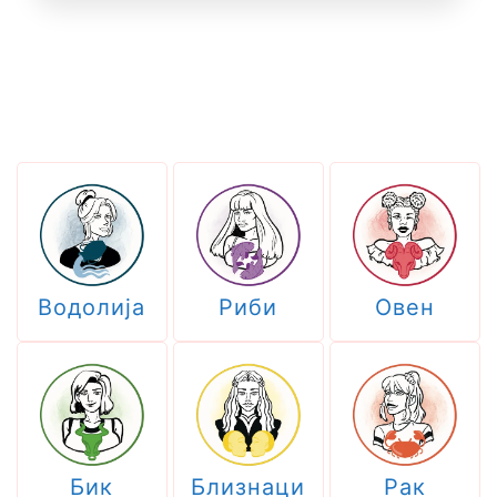
Водолија
Риби
Овен
Бик
Близнаци
Рак