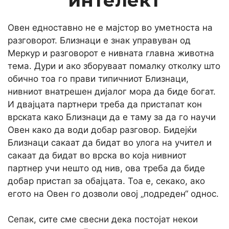
интелект
Овен едноставно не е мајстор во уметноста на
разговорот. Близнаци е знак управуван од
Меркур и разговорот е нивната главна животна
тема. Дури и ако зборуваат помалку отколку што
обично тоа го прави типичниот Близнаци,
нивниот внатрешен дијалог мора да биде богат.
И двајцата партнери треба да пристапат кон
врската како Близнаци да е таму за да го научи
Овен како да води добар разговор. Бидејќи
Близнаци сакаат да бидат во улога на учител и
сакаат да бидат во врска во која нивниот
партнер учи нешто од нив, ова треба да биде
добар пристап за обајцата. Тоа е, секако, ако
егото на Овен го дозволи овој „подреден“ однос.
Сепак, сите сме свесни дека постојат некои