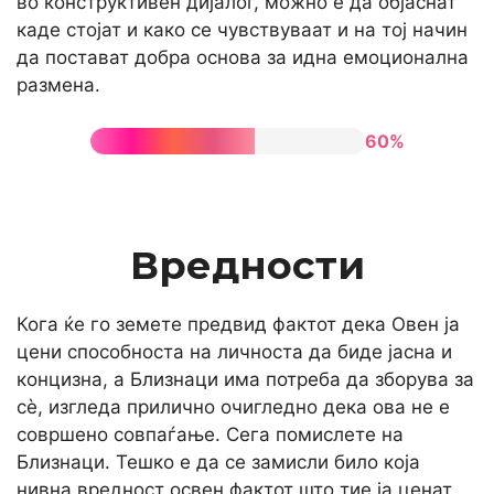
во конструктивен дијалог, можно е да објаснат
каде стојат и како се чувствуваат и на тој начин
да постават добра основа за идна емоционална
размена.
60%
Вредности
Кога ќе го земете предвид фактот дека Овен ја
цени способноста на личноста да биде јасна и
концизна, а Близнаци има потреба да зборува за
сè, изгледа прилично очигледно дека ова не е
совршено совпаѓање. Сега помислете на
Близнаци. Тешко е да се замисли било која
нивна вредност освен фактот што тие ја ценат