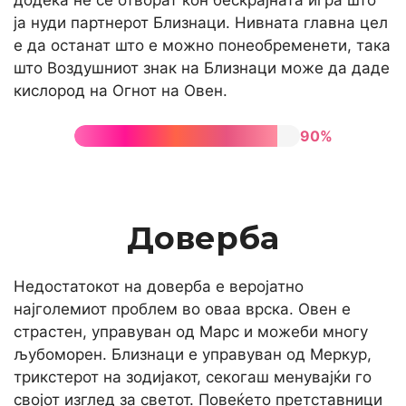
ја нуди партнерот Близнаци. Нивната главна цел
е да останат што е можно понеобременети, така
што Воздушниот знак на Близнаци може да даде
кислород на Огнот на Овен.
90%
Доверба
Недостатокот на доверба е веројатно
најголемиот проблем во оваа врска. Овен е
страстен, управуван од Марс и можеби многу
љубоморен. Близнаци е управуван од Меркур,
трикстерот на зодијакот, секогаш менувајќи го
својот изглед за светот. Повеќето претставници