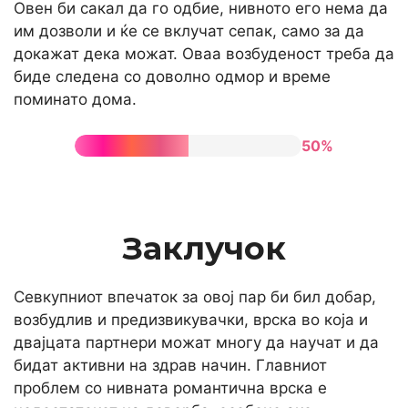
Овен би сакал да го одбие, нивното его нема да
им дозволи и ќе се вклучат сепак, само за да
докажат дека можат. Оваа возбуденост треба да
биде следена со доволно одмор и време
поминато дома.
50%
Заклучок
Севкупниот впечаток за овој пар би бил добар,
возбудлив и предизвикувачки, врска во која и
двајцата партнери можат многу да научат и да
бидат активни на здрав начин. Главниот
проблем со нивната романтична врска е