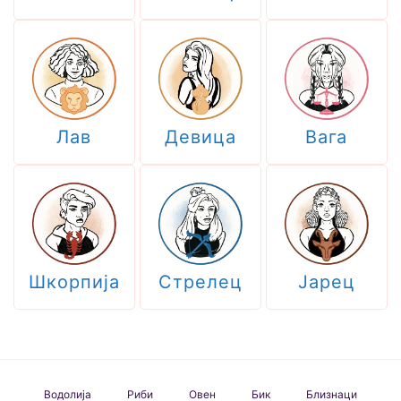
Лав
Девица
Вага
Шкорпија
Стрелец
Јарец
Водолија
Риби
Овен
Бик
Близнаци