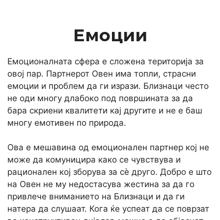
Емоции
Емоционалната сфера е сложена територија за
овој пар. Партнерот Овен има топли, страсни
емоции и проблем да ги изрази. Близнаци често
не оди многу длабоко под површината за да
бара скриени квалитети кај другите и не е баш
многу емотивен по природа.
Ова е мешавина од емоционален партнер кој не
може да комуницира како се чувствува и
рационален кој зборува за сè друго. Добро е што
на Овен не му недостасува жестина за да го
привлече вниманието на Близнаци и да ги
натера да слушаат. Кога ќе успеат да се поврзат