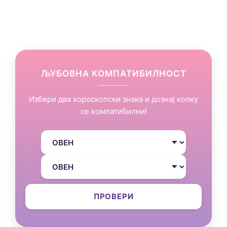
ЉУБОВНА КОМПАТИБИЛНОСТ
Избери два хороскопски знака и дознај колку
се компатибилни!
ПРОВЕРИ