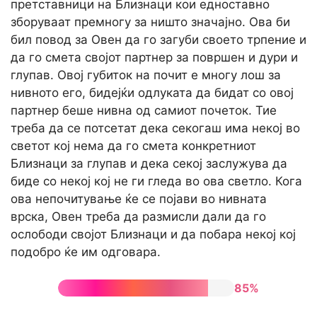
претставници на Близнаци кои едноставно
зборуваат премногу за ништо значајно. Ова би
бил повод за Овен да го загуби своето трпение и
да го смета својот партнер за површен и дури и
глупав. Овој губиток на почит е многу лош за
нивното его, бидејќи одлуката да бидат со овој
партнер беше нивна од самиот почеток. Тие
треба да се потсетат дека секогаш има некој во
светот кој нема да го смета конкретниот
Близнаци за глупав и дека секој заслужува да
биде со некој кој не ги гледа во ова светло. Кога
ова непочитување ќе се појави во нивната
врска, Овен треба да размисли дали да го
ослободи својот Близнаци и да побара некој кој
подобро ќе им одговара.
85%