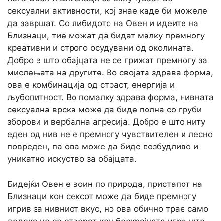
сексуални активности, кој знае каде би можеле
да завршат. Со либидото на Овен и идеите на
Близнаци, тие можат да бидат малку премногу
креативни и строго осудувани од околината.
Добро е што обајцата не се грижат премногу за
мислењата на другите. Во својата здрава форма,
ова е комбинација од страст, енергија и
љубопитност. Во помалку здрава форма, нивната
сексуална врска може да биде полна со груби
зборови и вербална агресија. Добро е што ниту
еден од нив не е премногу чувствителен и лесно
повреден, па ова може да биде возбудливо и
уникатно искуство за обајцата.
Бидејќи Овен е воин по природа, пристапот на
Близнаци кон сексот може да биде премногу
игрив за нивниот вкус, но ова обично трае само
додека не се отворат кон бескрајната игра што