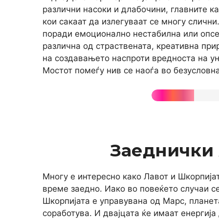
различни насоки и длабочини, главните ка
кои сакаат да излегуваат се многу слични
поради емоционално нестабилна или опсес
различна од страствената, креативна при
на создавањето наспроти вредноста на ун
Мостот помеѓу нив се наоѓа во безусловна
Заеднички
Многу е интересно како Лавот и Шкорпија
време заедно. Иако во повеќето случаи с
Шкорпијата е управувана од Марс, планета
соработува. И двајцата ќе имаат енергија