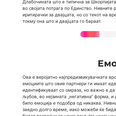
Длабочината што е типична за Шкорпијата 
во својата потрага по Единство. Нивните 
иритирачки за двајцата, но со текот на в
токму она што и двајцата го бараат.
Ем
Ова е веројатно најпредизвикувачката врс
емоциите што овие партнери ги имаат еден
идентификуваат со омраза, но важно е да
љубов, во нејзината „негативна“ форма, и 
било емоција е подобра од никаква. Нивн
заедно долго време, иако можеби ќе бида