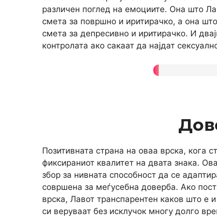
различен поглед на емоциите. Она што Ла
смета за површно и иритирачко, а она што
смета за депресивно и иритирачко. И два
контролата ако сакаат да најдат сексуалн
Дов
Позитивната страна на оваа врска, кога с
фиксираниот квалитет на двата знака. Ова
збор за нивната способност да се адаптир
совршена за меѓусебна доверба. Ако пост
врска, Лавот транспарентен каков што е 
си веруваат без исклучок многу долго вре