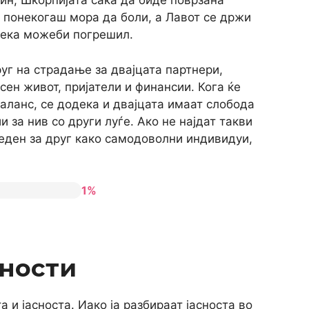
чин, Шкорпијата сака да биде поврзана
 понекогаш мора да боли, а Лавот се држи
дека можеби погрешил.
уг на страдање за двајцата партнери,
сен живот, пријатели и финансии. Кога ќе
баланс, се додека и двајцата имаат слобода
за нив со други луѓе. Ако не најдат такви
еден за друг како самодоволни индивидуи,
1%
ности
а и јасноста. Иако ја разбираат јасноста во