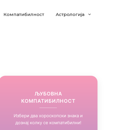
Компатибилност
Астрологија
ЉУБОВНА
КОМПАТИБИЛНОСТ
Избери два хороскопски знака и
дознај колку се компатибилни!