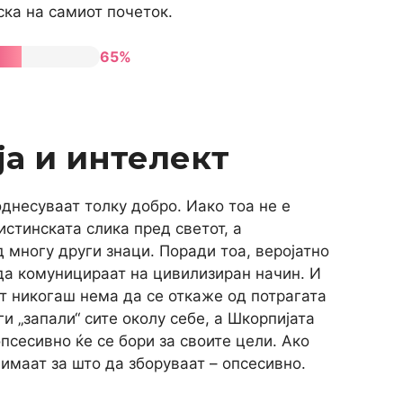
ска на самиот почеток.
65%
а и интелект
днесуваат толку добро. Иако тоа не е
истинската слика пред светот, а
 многу други знаци. Поради тоа, веројатно
 да комуницираат на цивилизиран начин. И
от никогаш нема да се откаже од потрагата
ги „запали“ сите околу себе, а Шкорпијата
опсесивно ќе се бори за своите цели. Ако
 имаат за што да зборуваат – опсесивно.