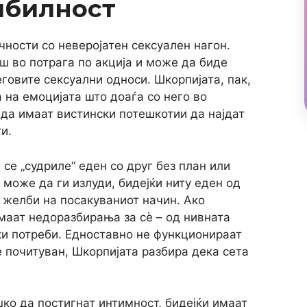
ибилност
чности со неверојатен сексуален нагон.
ш во потрага по акција и може да биде
говите сексуални односи. Шкорпијата, пак,
 на емоцијата што доаѓа со него во
е да имаат вистински потешкотии да најдат
и.
се „судриле“ еден со друг без план или
 може да ги излуди, бидејќи ниту еден од
 желби на посакуваниот начин. Ако
маат недоразбирања за сè – од нивната
ки потреби. Едноставно не функционираат
е почитуван, Шкорпијата разбира дека сета
ко да постигнат интимност, бидејќи имаат