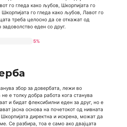
вот го гледа како љубов, Шкорпијата го
 Шкорпијата го гледа како љубов, Лавот го
јцата треба целосно да се откажат од
о задоволство еден со друг.
5%
ерба
танува збор за довербата, лежи во
 не е толку добра работа кога станува
аат и бидат флексибилни еден за друг, но е
ават јасна основа на почетокот од нивната
и Шкорпијата директна и искрена, можат да
ме. Се разбира, тоа е само ако двајцата