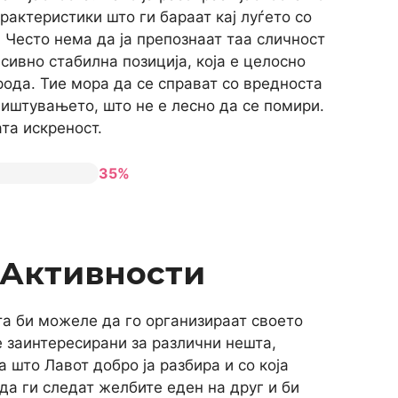
рактеристики што ги бараат кај луѓето со
. Често нема да ја препознаат таа сличност
ивно стабилна позиција, која е целосно
рода. Тие мора да се справат со вредноста
иштувањето, што не е лесно да се помири.
та искреност.
35%
 Активности
та би можеле да го организираат своето
е заинтересирани за различни нешта,
 што Лавот добро ја разбира и со која
 да ги следат желбите еден на друг и би