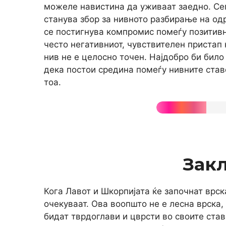
можеле навистина да уживаат заедно. Се
станува збор за нивното разбирање на одр
се постигнува компромис помеѓу позитивн
често негативниот, чувствителен пристап 
нив не е целосно точен. Најдобро би било
дека постои средина помеѓу нивните ставо
тоа.
Зак
Кога Лавот и Шкорпијата ќе започнат врс
очекуваат. Ова воопшто не е лесна врска,
бидат тврдоглави и цврсти во своите став