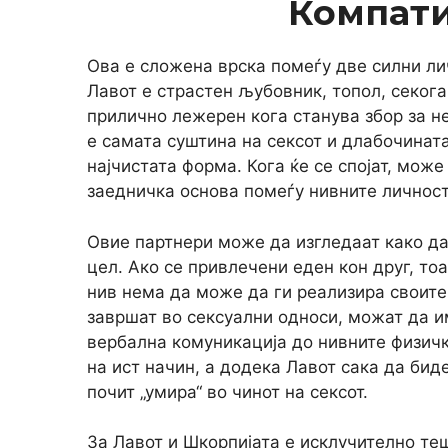
Компат
Ова е сложена врска помеѓу две силни ли
Лавот е страстен љубовник, топол, секога
прилично лежерен кога станува збор за не
е самата суштина на сексот и длабочината
најчистата форма. Кога ќе се спојат, мож
заедничка основа помеѓу нивните личност
Овие партнери може да изгледаат како да 
цел. Ако се привлечени еден кон друг, тоа
нив нема да може да ги реализира своите
завршат во сексуални односи, можат да и
вербална комуникација до нивните физич
на ист начин, а додека Лавот сака да бид
почит „умира“ во чинот на сексот.
За Лавот и Шкорпијата е исклучително теш