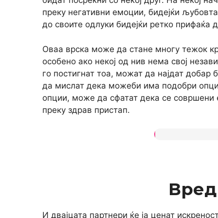
бидат посреќни со некој друг. На некој на
преку негативни емоции, бидејќи љубовта
до своите одлуки бидејќи ретко прифаќа 
Оваа врска може да стане многу тежок кр
особено ако некој од нив нема свој незави
го постигнат тоа, можат да најдат добар 
да мислат дека можеби има подобри опции 
опции, може да сфатат дека се совршени 
преку здрав пристап.
Вред
И двајцата партнери ќе ја ценат искреност