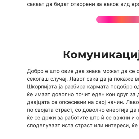
сакаат да бидат отворени за ваков вид вр
Комуникациј
Добро е што овие два знака можат да се о
секогаш случај, Лавот сака да ја покаже в
Шкорпијата ја разбира кармата подобро од
ќе имаат доволно почит еден кон друг за
двајцата се опсесивни на свој начин. Лав
по својата страст, со доволно енергија да 
ќе се држи за работите што ѝ се важни и 
споделуваат иста страст или интереси, ќе