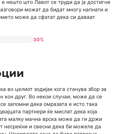
е нешто што Лавот се труди да ја достигне
разговори можат да бидат многу напнати и
ремето може да сфатат дека си даваат
30%
оции
ка во целиот зодијак кога станува збор за
 кон друг. Во некои случаи, може да се
 се запомни дека омразата е исто така
двајцата партнери ќе мислат дека која
ата малку мачна врска може да ги држи
т несреќни и свесни дека би можеле да