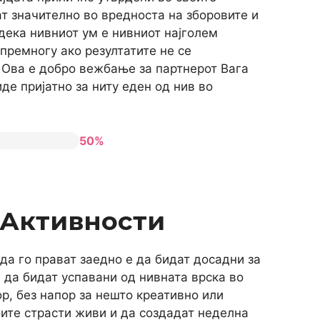
ат значително во вредноста на зборовите и
дека нивниот ум е нивниот најголем
премногу ако резултатите не се
 Ова е добро вежбање за партнерот Вага
де пријатно за ниту еден од нив во
50%
 Активности
да го прават заедно е да бидат досадни за
 да бидат успавани од нивната врска во
р, без напор за нешто креативно или
оите страсти живи и да создадат неделна