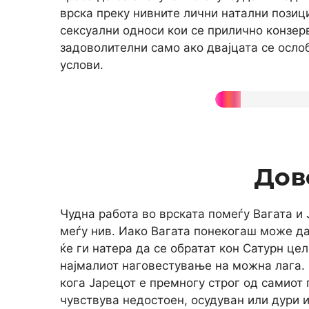
врска преку нивните лични натални позиц
сексуални односи кои се прилично конзерв
задоволителни само ако двајцата се осло
услови.
Дов
Чудна работа во врската помеѓу Вагата и 
меѓу нив. Иако Вагата понекогаш може д
ќе ги натера да се обратат кон Сатурн це
најмалиот наговестување на можна лага.
кога Јарецот е премногу строг од самиот 
чувствува недостоен, осудуван или дури 