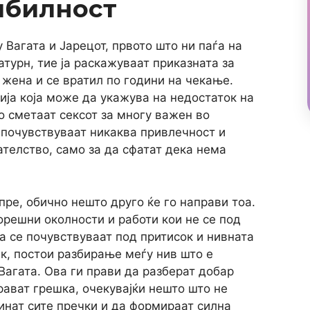
ибилност
 Вагата и Јарецот, првото што ни паѓа на
турн, тие ја раскажуваат приказната за
а жена и се вратил по години на чекање.
ција која може да укажува на недостаток на
го сметаат сексот за многу важен во
 почувствуваат никаква привлечност и
ателство, само за да сфатат дека нема
пре, обично нешто друго ќе го направи тоа.
орешни околности и работи кои не се под
а се почувствуваат под притисок и нивната
к, постои разбирање меѓу нив што е
Вагата. Ова ги прави да разберат добар
рават грешка, очекувајќи нешто што не
минат сите пречки и да формираат силна