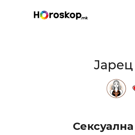
Skip
to
content
Јарец
Сексуална