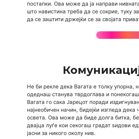
постапки. Ова може да ја направи нивнат
што навистина треба да се сокрие, туку з
да се заштити држејќи се за својата прива
Комуникациј
Не би рекле дека Вагата е толку упорна, н
одеднаш станува тврдоглава и понекогаш
Вагата го сака Јарецот поради издигнува
најнеобичен начин, бидејќи изгледа дека 
освета. Ова може да биде долга битка, б
двајца луѓе кои секогаш градат ѕидови ед
јасни за никого околу нив.