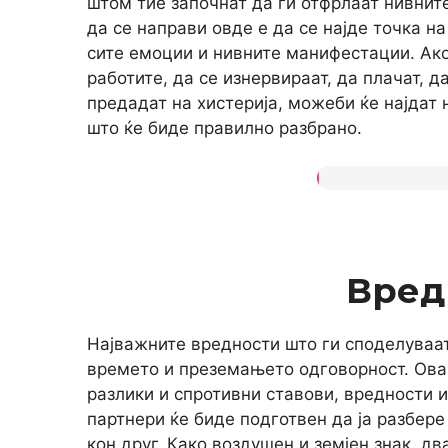
штом тие започнат да ги отфрлаат нивнит
да се направи овде е да се најде точка 
сите емоции и нивните манифестации. Ако 
работите, да се изнервираат, да плачат, д
предадат на хистерија, можеби ќе најдат 
што ќе биде правилно разбрано.
Вред
Најважните вредности што ги споделуваат
времето и преземањето одговорност. Ова
разлики и спротивни ставови, вредности и
партнери ќе биде подготвен да ја разбере
кон друг. Како воздушен и земјен знак, д