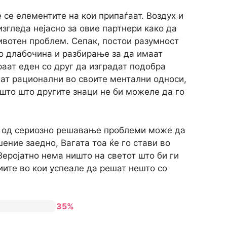
 се елементите на кои припаѓаат. Воздух и
изгледа нејасно за овие партнери како да
животен проблем. Сепак, постои разумност
о длабочина и разбирање за да имаат
раат еден со друг да изградат подобра
нат рационални во своите ментални односи,
ешто што другите знаци не би можеле да го
та од сериозно решавање проблеми може да
шение заедно, Вагата тоа ќе го стави во
 Веројатно нема ништо на светот што би ги
иите во кои успеале да решат нешто со
35%