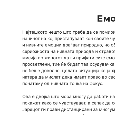
Ем
Најтешкото нешто што треба да се помири
начинот на кој пристапуваат кон своите ч
и нивните емоции доаѓаат природно, но о
сериозноста на нивната природа и стравот
мисија во животот да ги прифати сите емо
просветлени, тие ќе бидат таа осудувачка
не беше доволно, целата ситуација ќе ја 
натера да мислат дека имаат право во сво
понатаму од нивната точка на фокус.
Ова е двојка што мора многу да работи на 
покажат како се чувствуваат, а сепак да 
Јарецот ги прави дистанцирани за многум