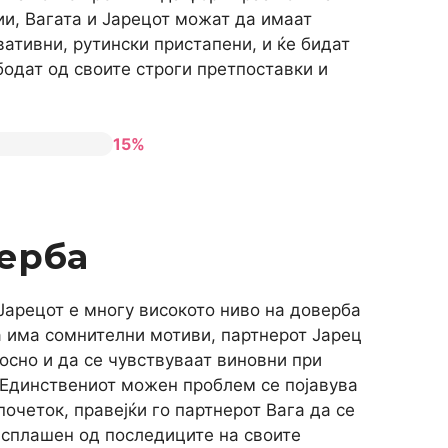
ии, Вагата и Јарецот можат да имаат
ативни, рутински пристапени, и ќе бидат
бодат од своите строги претпоставки и
15%
ерба
Јарецот е многу високото ниво на доверба
а има сомнителни мотиви, партнерот Јарец
лосно и да се чувствуваат виновни при
 Единствениот можен проблем се појавува
почеток, правејќи го партнерот Вага да се
исплашен од последиците на своите