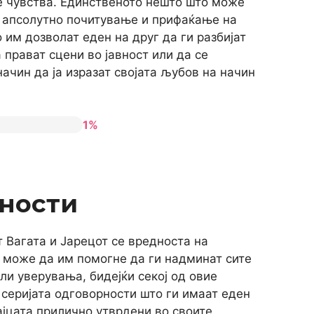
е чувства. Единственото нешто што може
на апсолутно почитување и прифаќање на
им дозволат еден на друг да ги разбијат
а прават сцени во јавност или да се
начин да ја изразат својата љубов на начин
1%
ности
 Вагата и Јарецот се вредноста на
 може да им помогне да ги надминат сите
ли уверувања, бидејќи секој од овие
 серијата одговорности што ги имаат еден
вајцата прилично утврдени во своите