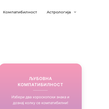
Компатибилност
Астрологија
ЉУБОВНА
КОМПАТИБИЛНОСТ
Избери два хороскопски знака и
дознај колку се компатибилни!