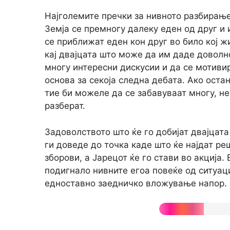
Најголемите пречки за нивното разбирање
Земја се премногу далеку еден од друг и 
се приближат еден кон друг во било кој 
кај двајцата што може да им даде доволн
многу интересни дискусии и да се мотиви
основа за секоја следна дебата. Ако оста
тие би можеле да се забавуваат многу, н
разберат.
Задоволството што ќе го добијат двајца
ги доведе до точка каде што ќе најдат ре
зборови, а Јарецот ќе го стави во акција.
подигнало нивните егоа повеќе од ситуац
едноставно заедничко вложување напор.