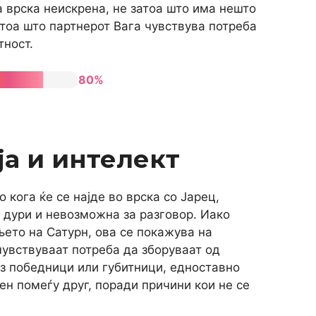
а врска неискрена, не затоа што има нешто
атоа што партнерот Вага чувствува потреба
тност.
80%
а и интелект
о кога ќе се најде во врска со Јарец,
 дури и невозможна за разговор. Иако
њето на Сатурн, ова се покажува на
чувствуваат потреба да зборуваат од
ез победници или губитници, едноставно
ен помеѓу друг, поради причини кои не се