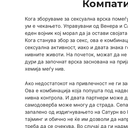
Компат
Кога зборуваме за сексуална врска помеѓу
ум е чекањето. Управувани од Венера и Са
еден војник кој морал да ја остави својат
Кога станува збор за секс, ова е комбина
сексуална активност, иако и двата знака 
нивните животи. На почеток, можат да не
дури да започнат врска заснована на приј
хемија меѓу нив.
Ако недостатокот на привлечност не ги за
Ова е комбинација која попушта под надв
нивна контрола. И двата партнери може д
самодоверба може многу да страда. Сепа
запалено од издигнувањето на Сатурн во 
тајминг и обично не ќе им дозволи да нап
треба да се очекува. Во случај да ги над