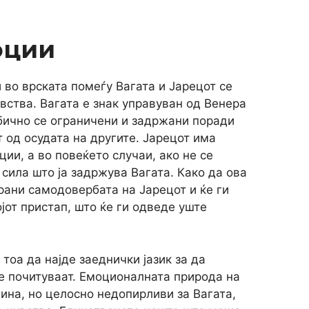
оции
 во врската помеѓу Вагата и Јарецот се
увства. Вагата е знак управуван од Венера
бично се ограничени и задржани поради
 од осудата на другите. Јарецот има
ции, а во повеќето случаи, ако не се
 сила што ја задржува Вагата. Како да ова
храни самодовербата на Јарецот и ќе ги
јот пристап, што ќе ги одведе уште
тоа да најде заеднички јазик за да
се почитуваат. Емоционалната природа на
ина, но целосно недопирливи за Вагата,