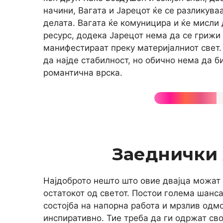
начини, Вагата и Јарецот ќе се разликува
делата. Вагата ќе комуницира и ќе мисли 
ресурс, додека Јарецот нема да се грижи 
манифестираат преку материјалниот свет.
да најде стабилност, но обично нема да би
романтична врска.
Заеднички
Најдоброто нешто што овие двајца можат 
остатокот од светот. Постои голема шанса
состојба на напорна работа и мрзлив одмо
инспиративно. Тие треба да ги одржат св