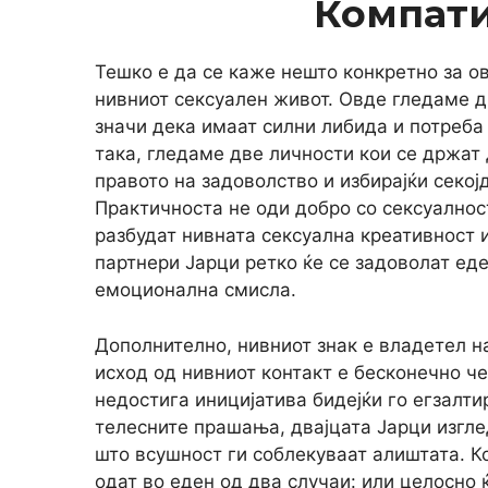
Компат
Тешко е да се каже нешто конкретно за ов
нивниот сексуален живот. Овде гледаме д
значи дека имаат силни либида и потреба 
така, гледаме две личности кои се држат 
правото на задоволство и избирајќи секој
Практичноста не оди добро со сексуалнос
разбудат нивната сексуална креативност 
партнери Јарци ретко ќе се задоволат еде
емоционална смисла.
Дополнително, нивниот знак е владетел на
исход од нивниот контакт е бесконечно ч
недостига иницијатива бидејќи го егзалти
телесните прашања, двајцата Јарци изгле
што всушност ги соблекуваат алиштата. К
одат во еден од два случаи: или целосно 