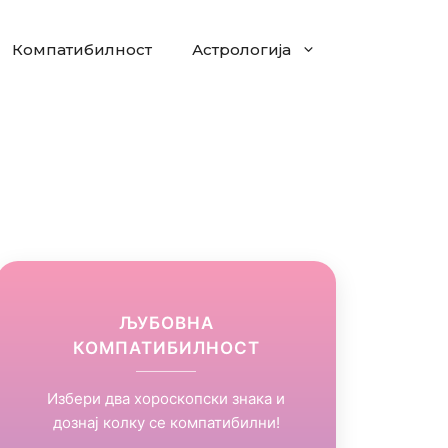
Компатибилност
Астрологија
ЉУБОВНА
КОМПАТИБИЛНОСТ
Избери два хороскопски знака и
дознај колку се компатибилни!