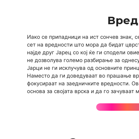
Вред
Иако се припадници на ист сончев знак, с
сет на вредности што мора да бидат цврст
најде друг Јарец со кој ќе ги сподели ов
не дозволува големо разбирање за однесу
Јарци не ги исклучува од основните принц
Наместо да ги доведуваат во прашање вре
фокусираат на заедничките вредности. Ов
основа за својата врска и да го зачуваат