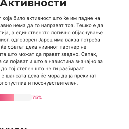
 Активности
 која било активност што ќе им падне на
тавно нема да го направат тоа. Тешко е да
гија, а единственото логично објаснување
лниот, одговорен Јарец има ваква потреба
и ќе сфатат дека нивниот партнер не
шта што можат да прават заедно. Сепак,
се појават и што е навистина значајно за
 до тој степен што не ги разбираат
 е шансата дека ќе мора да ја прекинат
попопустлив и посочувствителен.
75%