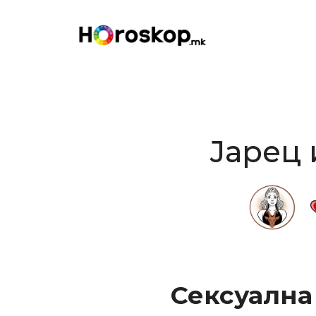
Skip
to
content
Јарец 
Сексуална