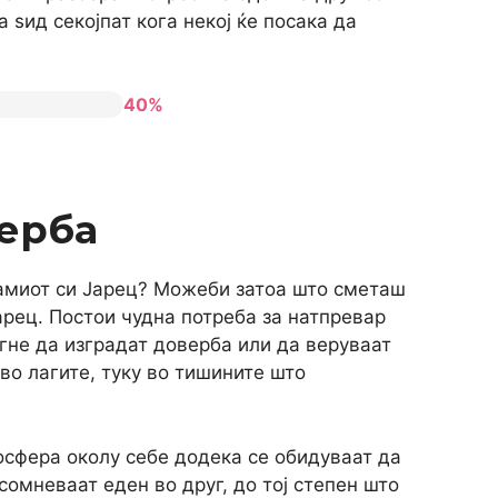
 ѕид секојпат кога некој ќе посака да
40%
ерба
самиот си Јарец? Можеби затоа што сметаш
арец. Постои чудна потреба за натпревар
гне да изградат доверба или да веруваат
во лагите, туку во тишините што
осфера околу себе додека се обидуваат да
сомневаат еден во друг, до тој степен што