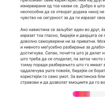
препознаат овие карактеристики кај други
изнервирани од тоа какви се. Добро е што
неспособни да се отворат додека некој не
чувство на сигурност за да ги изразат сво
Ако навистина се заљубат еден во друг, ќ
изразат тоа гласно, бидејќи и двајцата се
доволно самоуверени ни за приватни. Мож
и нивното меѓусебно разбирање за длабо
достигнува. Сепак, почитта што ја делат 
што треба да се споделат, па затоа често 
токму поради разбирањето што го имаат з
оддалечува уште повеќе, бидејќи се бора
користејќи го само умот. За вистинска бли
стравови и да дозволат емоциите да го во