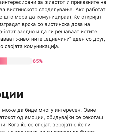
заинтересирани за животот и приказните на
ува вистинското споделување. Ако работат
де што мора да комуницираат, ќе откријат
изградат врска со вистинска доза на
работат заедно и да ги решаваат истите
аваат животните „едначини“ еден со друг,
о својата комуникација.
65%
оции
и може да биде многу интересен. Овие
атокот од емоции, обидувајќи се секогаш
. Кога ќе се спојат, веројатно ќе ги