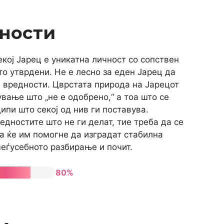
ности
екој Јарец е уникатна личност со сопствен
о утврдени. Не е лесно за еден Јарец да
ие вредности. Цврстата природа на Јарецот
вање што „не е одобрено,“ а тоа што се
ипи што секој од нив ги поставува.
дностите што не ги делат, тие треба да се
а ќе им помогне да изградат стабилна
 меѓусебното разбирање и почит.
80%