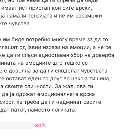
от, но тоа нема да ги спречи да бидат
 имаат ист пристап кон сите врски,
 ја намали тензијата и не им овозможи
ите чувства.
е им биде потребно многу време за да го
 плашат од јавни изрази на емоции, а не се
е да ги спаси едноставен збор на доверба
чината на емоциите што тешко се
не е доволна за да ги споделат чувствата
се остават еден со друг во некоја тишина,
а своите сличности. За жал, ова ги
т да ја одржат емоционалната врска
скост, ќе треба да ги надминат своите
дат патот, наместо логиката.
30%