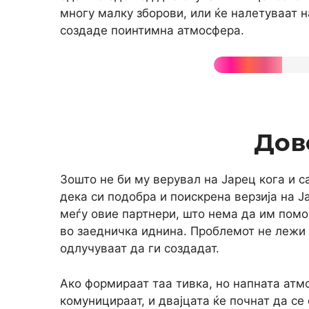
многу малку зборови, или ќе налетуваат на
создаде поинтимна атмосфера.
Дов
Зошто не би му верувал на Јарец кога и 
дека си подобра и поискрена верзија на Ј
меѓу овие партнери, што нема да им помо
во заедничка иднина. Проблемот не лежи 
одлучуваат да ги создадат.
Ако формираат таа тивка, но напната атм
комуницираат, и двајцата ќе почнат да се 