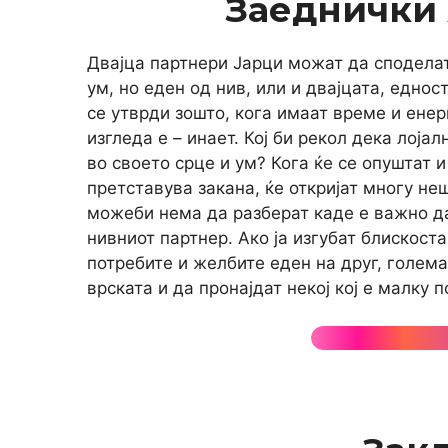
Заеднички
Двајца партнери Јарци можат да споделат
ум, но еден од нив, или и двајцата, еднос
се утврди зошто, кога имаат време и енер
изгледа е – инает. Кој би рекол дека лоја
во своето срце и ум? Кога ќе се опуштат 
претставува закана, ќе откријат многу не
можеби нема да разберат каде е важно да 
нивниот партнер. Ако ја изгубат блискоста
потребите и желбите еден на друг, голема
врската и да пронајдат некој кој е малку 