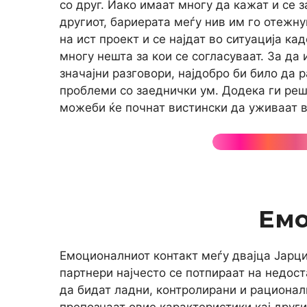
со друг. Иако имаат многу да кажат и се 
другиот, бариерата меѓу нив им го отежн
на ист проект и се најдат во ситуација ка
многу нешта за кои се согласуваат. За да 
значајни разговори, најдобро би било да 
проблеми со заеднички ум. Додека ги реш
можеби ќе почнат вистински да уживаат в
Ем
Емоционалниот контакт меѓу двајца Јарц
партнери најчесто се потпираат на недост
да бидат ладни, контролирани и рационални