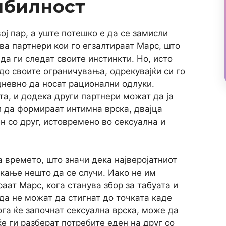
ибилност
ој пар, а уште потешко е да се замисли
ва партнери кои го егзалтираат Марс, што
да ги следат своите инстинкти. Но, исто
до своите ограничувања, одрекувајќи си го
дневно да носат рационални одлуки.
та, и додека други партнери можат да ја
и да формираат интимна врска, двајца
н со друг, истовремено во сексуална и
 времето, што значи дека најверојатниот
екање нешто да се случи. Иако не им
раат Марс, кога станува збор за табуата и
да не можат да стигнат до точката каде
ога ќе започнат сексуална врска, може да
ќе ги разберат потребите еден на друг со