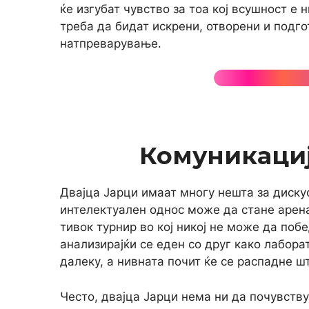
ќе изгубат чувство за тоа кој всушност е 
треба да бидат искрени, отворени и подго
натпреварување.
Комуникациј
Двајца Јарци имаат многу нешта за дискус
интелектуален однос може да стане арена 
тивок турнир во кој никој не може да поб
анализирајќи се еден со друг како лабор
далеку, а нивната почит ќе се распадне ш
Често, двајца Јарци нема ни да почувств