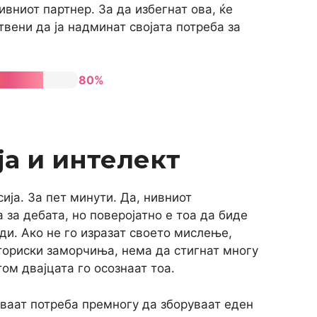
нивниот партнер. За да избегнат ова, ќе
твени да ја надминат својата потреба за
80%
а и интелект
ија. За пет минути. Да, нивниот
за дебата, но поверојатно е тоа да биде
еди. Ако не го изразат своето мислење,
аториски заморчиња, нема да стигнат многу
том двајцата го осознаат тоа.
уваат потреба премногу да зборуваат еден