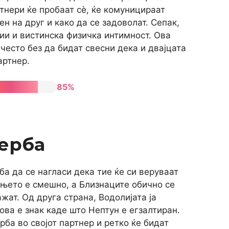
тнери ќе пробаат сè, ќе комуницираат
ен на друг и како да се задоволат. Сепак,
ии и вистинска физичка интимност. Ова
есто без да бидат свесни дека и двајцата
артнер.
85%
ерба
ба да се нагласи дека тие ќе си веруваат
ењето е смешно, а Близнаците обично се
жат. Од друга страна, Водолијата ја
ова е знак каде што Нептун е егзалтиран.
рба во својот партнер и ретко ќе бидат