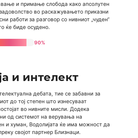
авање и примање слобода како апсолутен
а задоволство во раскажувањето приказни
ни работи за разговор со нивниот „чуден“
о ќе биде осудено.
90%
а и интелект
телектуална дебата, тие се забавни за
иот до тој степен што изнесуваат
постојат во нивните мисли. Додека
ни од системот на верувања на
ен и хуман, Водолијата ќе има можност да
преку својот партнер Близнаци.