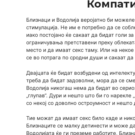
Компат
Близнаци и Водолија веројатно би можеле
стимулација. Не им е потребно да се собл
иако постојано ќе сакаат да бидат голи за
ограничувања претставени преку облеката
место и да имаат секс таму. Или на некое 
се во потрага по сродни души и сакаат да
Двајцата ќе бидат возбудени од интелекту
треба да бидат задоволни, мора да се сме
Водолија никогаш нема да бидат во сериоз
„глупав“. Дури и нешто што би го нарекле
со некој со доволно остроумност и нешто 
Тие можат да имаат секс било каде и нико
Близнаците се малку детинести и може да
Водолијата ќе ги преземе работите, Близн