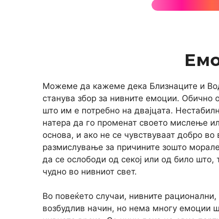
Ем
Можеме да кажеме дека Близнаците и Вод
станува збор за нивните емоции. Обично о
што им е потребно на двајцата. Нестабил
натера да го променат своето мислење ил
основа, и ако не се чувствуваат добро во 
размислување за причините зошто морале 
да се ослободи од секој или од било што,
чудно во нивниот свет.
Во повеќето случаи, нивните рационални,
возбудлив начин, но нема многу емоции ш