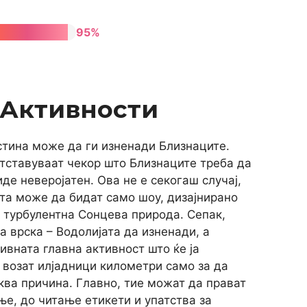
95%
 Активности
стина може да ги изненади Близнаците.
етставуваат чекор што Близнаците треба да
де неверојатен. Ова не е секогаш случај,
ата може да бидат само шоу, дизајнирано
а турбулентна Сонцева природа. Сепак,
а врска – Водолијата да изненади, а
Нивната главна активност што ќе ја
возат илјадници километри само за да
ква причина. Главно, тие можат да прават
ње, до читање етикети и упатства за