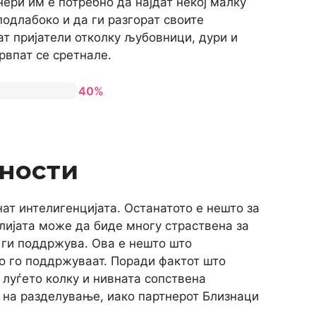
нери им е потребно да најдат некој малку
подлабоко и да ги разгорат своите
ат пријатели отколку љубовници, дури и
рвпат се сретнале.
40%
ности
нат интелигенцијата. Останатото е нешто за
олијата може да биде многу страствена за
 ги поддржува. Ова е нешто што
ко го поддржуваат. Поради фактот што
 луѓето колку и нивната сопствена
 на разделување, иако партнерот Близнаци