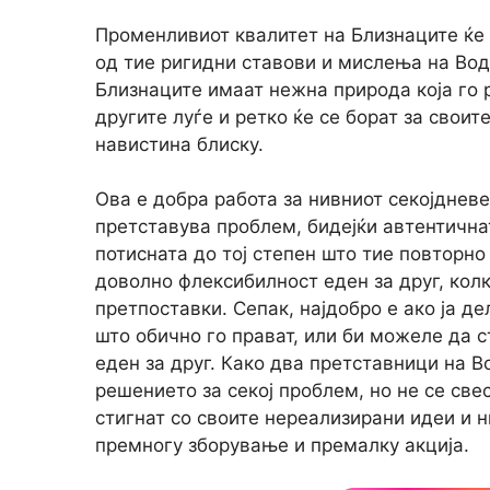
Променливиот квалитет на Близнаците ќе
од тие ригидни ставови и мислења на Водо
Близнаците имаат нежна природа која го 
другите луѓе и ретко ќе се борат за своит
навистина блиску.
Ова е добра работа за нивниот секојдневе
претставува проблем, бидејќи автентична
потисната до тој степен што тие повторно
доволно флексибилност еден за друг, колк
претпоставки. Сепак, најдобро е ако ја д
што обично го прават, или би можеле да с
еден за друг. Како два претставници на В
решението за секој проблем, но не се све
стигнат со своите нереализирани идеи и 
премногу зборување и премалку акција.