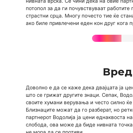
нивната врска. Се чини дека на овие парт
потопол за да ги почувствуваат работите 
страстни срца. Многу почесто тие ќе стан
ако биле привлечени еден кон друг кога п
Вред
Доволно е да се каже дека двајцата ја це
што се грижат другите знаци. Сепак, Вод
своите хумани верувања и често силно ќе
Близнаците можат да го разберат, но рет
партнерот Водолија ја цени еднаквоста на
слобода, ова може да биде нивната точка
не мора да се противи.