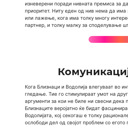
изневерени поради нивната премиса за д
приоритет. Ниту еден од нив нема да им
или лажење, кога има толку многу интерес
партнер, и толку малку за споделување шт
Комуникациј
Кога Близнаци и Водолија влегуваат во ин
гледање. Тие го стимулираат умот на друг
аргументи за кои не биле ни свесни дека 
Близнаците веројатно ќе бидат фасцинира
Водолијата, кој секогаш е толку рационал
ослободи дел од својот проблем со егото 