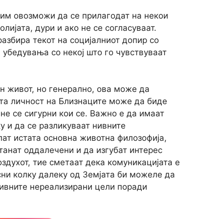
 им овозможи да се прилагодат на некои
лијата, дури и ако не се согласуваат.
разбира текот на социјалниот допир со
е убедувања со некој што го чувствуваат
н живот, но генерално, ова може да
та личност на Близнаците може да биде
 не се сигурни кои се. Важно е да имаат
у и да се разликуваат нивните
елат истата основна животна филозофија,
танат оддалечени и да изгубат интерес
оздухот, тие сметаат дека комуникацијата е
сни колку далеку од Земјата би можеле да
нивните нереализирани цели поради