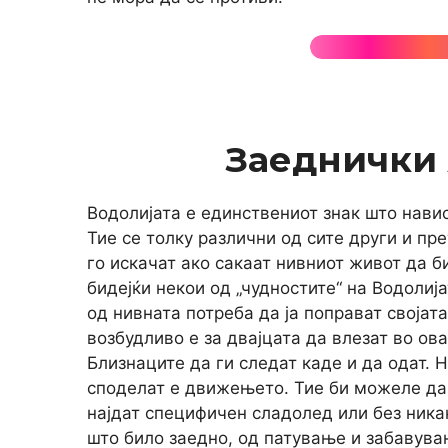
Заеднички
Водолијата е единствениот знак што нави
Тие се толку различни од сите други и пр
го искачат ако сакаат нивниот живот да би
бидејќи некои од „чудностите“ на Водолиј
од нивната потреба да ја поправат својат
возбудливо е за двајцата да влезат во ова
Близнаците да ги следат каде и да одат. 
споделат е движењето. Тие би можеле да 
најдат специфичен сладолед или без ника
што било заедно, од патување и забавува