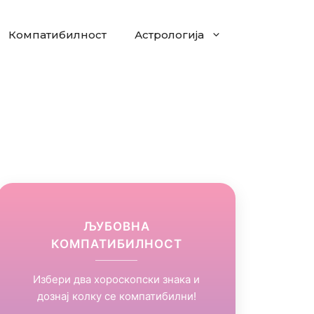
Компатибилност
Астрологија
ЉУБОВНА
КОМПАТИБИЛНОСТ
Избери два хороскопски знака и
дознај колку се компатибилни!