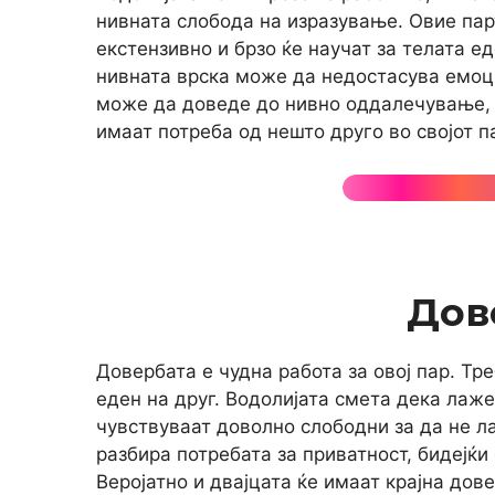
нивната слобода на изразување. Овие пар
екстензивно и брзо ќе научат за телата ед
нивната врска може да недостасува емоц
може да доведе до нивно оддалечување, ч
имаат потреба од нешто друго во својот п
Дов
Довербата е чудна работа за овој пар. Тре
еден на друг. Водолијата смета дека лаж
чувствуваат доволно слободни за да не ла
разбира потребата за приватност, бидејќи 
Веројатно и двајцата ќе имаат крајна дове