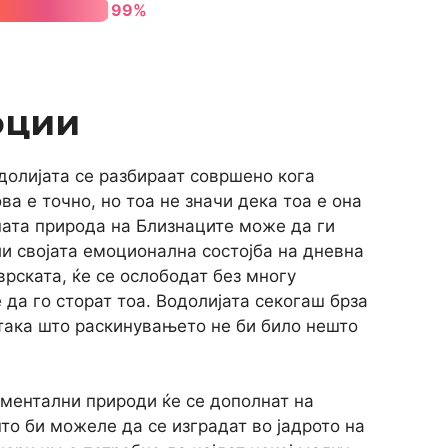
99%
оции
олијата се разбираат совршено кога
ва е точно, но тоа не значи дека тоа е она
ната природа на Близнаците може да ги
и својата емоционална состојба на дневна
врската, ќе се ослободат без многу
да го сторат тоа. Водолијата секогаш брза
 така што раскинувањето не би било нешто
 ментални природи ќе се дополнат на
то би можеле да се изградат во јадрото на