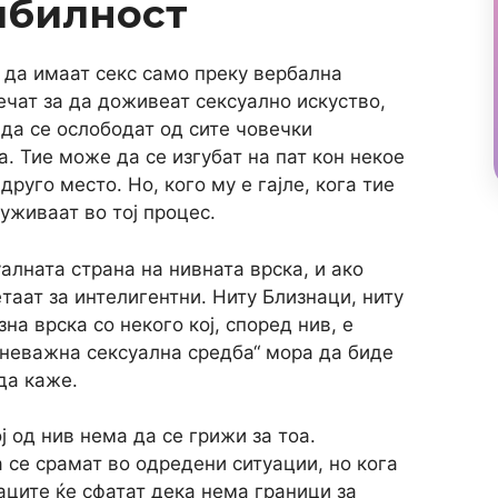
ибилност
 да имаат секс само преку вербална
ечат за да доживеат сексуално искуство,
 да се ослободат од сите човечки
. Тие може да се изгубат на пат кон некое
друго место. Но, кого му е гајле, кога тие
 уживаат во тој процес.
алната страна на нивната врска, и ако
таат за интелигентни. Ниту Близнаци, ниту
на врска со некого кој, според нив, е
 „неважна сексуална средба“ мора да биде
да каже.
ј од нив нема да се грижи за тоа.
 се срамат во одредени ситуации, но кога
аците ќе сфатат дека нема граници за