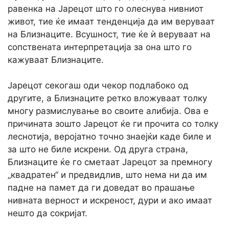
равенка на Јарецот што го олеснува нивниот
живот, тие ќе имаат тенденција да им веруваат
на Близнаците. Всушност, тие ќе ѝ веруваат на
сопствената интерпретација за она што го
кажуваат Близнаците.
Јарецот секогаш оди чекор подлабоко од
другите, а Близнаците ретко вложуваат толку
многу размислување во своите алибија. Ова е
причината зошто Јарецот ќе ги прочита со толку
леснотија, веројатно точно знаејќи каде биле и
за што не биле искрени. Од друга страна,
Близнаците ќе го сметаат Јарецот за премногу
„квадратен“ и предвидлив, што нема ни да им
падне на памет да ги доведат во прашање
нивната верност и искреност, дури и ако имаат
нешто да сокријат.