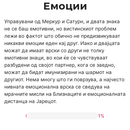
Емоции
Управувани од Меркур и Сатурн, и двата знака
не се баш емотивни, но вистинскиот проблем
лежи во фактот што обично не предизвикуваат
никакви емоции еден кај друг. Иако и двајцата
можат да имаат врски со други не толку
емотивни знаци, во кои ќе се чувствуваат
разбудени од својот партнер, кога се заедно,
можат да бидат имунизирани на шармот на
другиот. Нема многу што ги поврзува, а најчесто
нивната емоционална врска се сведува на
мрачните мисли на Близнаците и емоционалната
дистанца на Јарецот.
1%