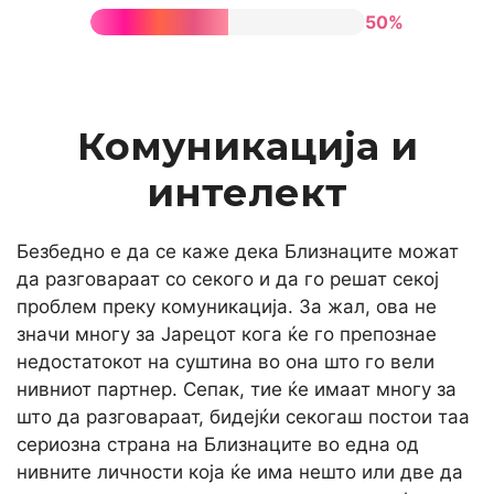
50%
Комуникација и
интелект
Безбедно е да се каже дека Близнаците можат
да разговараат со секого и да го решат секој
проблем преку комуникација. За жал, ова не
значи многу за Јарецот кога ќе го препознае
недостатокот на суштина во она што го вели
нивниот партнер. Сепак, тие ќе имаат многу за
што да разговараат, бидејќи секогаш постои таа
сериозна страна на Близнаците во една од
нивните личности која ќе има нешто или две да