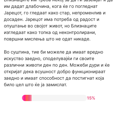
им дадат длабочина, кога ќе го погледнат
Јарецот, го гледаат како стар, непроменлив и
досаден. Јарецот има потреба од радост и
опуштање во својот живот, но Близнаците
изгледаат како топка од неконтролирани,
површни мислења што не одат никаде.
Во суштина, тие би можеле да имаат вредно
искуство заедно, споделувајќи ги своите
различни животи ден по ден. Можеби дури и ќе
откријат дека всушност добро функционираат
заедно и имаат способност да постигнат која
било цел што ќе ја замислат.
15%