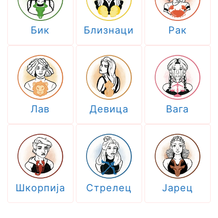
Бик
Близнаци
Рак
Лав
Девица
Вага
Шкорпија
Стрелец
Јарец