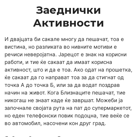
Заеднички
Активности
И двајцата би сакале многу да пешачат, тоа е
вистина, но разликата во нивните мотиви е
речиси неверојатна. Јарецот е знак на корисни
работи, и тие ќе сакаат да имаат корисна
активност, што и да е тоа. Ако одат на прошетка,
ќе сакаат да го направат тоа за да стигнат од
точка А до точка Б, или за да водат поздрав
начин на живот. Кога Близнаците пешачат, тие
никогаш не знаат каде ќе завршат. Можеби ја
започнале својата рута на пат до супермаркетот,
но еден телефонски повик подоцна, тие веќе се
во автомобил, насочени кон друг град.