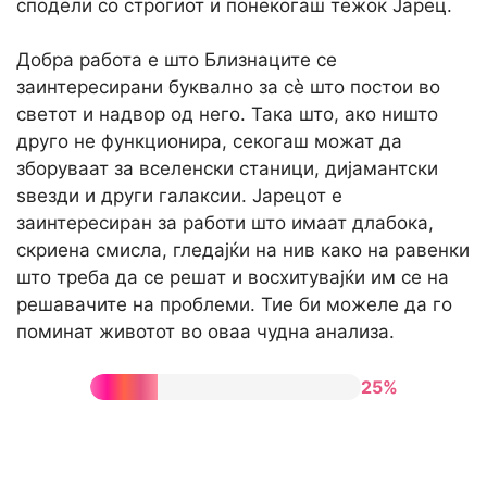
сподели со строгиот и понекогаш тежок Јарец.
Добра работа е што Близнаците се
заинтересирани буквално за сè што постои во
светот и надвор од него. Така што, ако ништо
друго не функционира, секогаш можат да
зборуваат за вселенски станици, дијамантски
ѕвезди и други галаксии. Јарецот е
заинтересиран за работи што имаат длабока,
скриена смисла, гледајќи на нив како на равенки
што треба да се решат и восхитувајќи им се на
решавачите на проблеми. Тие би можеле да го
поминат животот во оваа чудна анализа.
25%