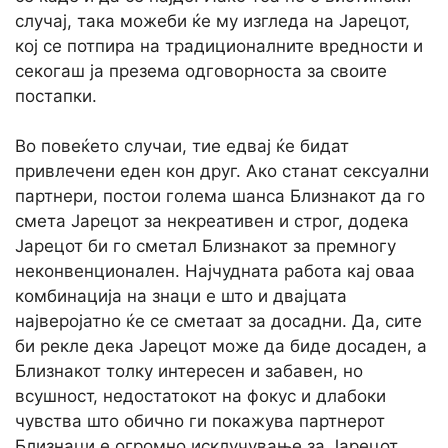
случај, така можеби ќе му изгледа на Јарецот,
кој се потпира на традиционалните вредности и
секогаш ја презема одговорноста за своите
постапки.
Во повеќето случаи, тие едвај ќе бидат
привлечени еден кон друг. Ако станат сексуални
партнери, постои голема шанса Близнакот да го
смета Јарецот за некреативен и строг, додека
Јарецот би го сметал Близнакот за премногу
неконвенционален. Најчудната работа кај оваа
комбинација на знаци е што и двајцата
најверојатно ќе се сметаат за досадни. Да, сите
би рекле дека Јарецот може да биде досаден, а
Близнакот толку интересен и забавен, но
всушност, недостатокот на фокус и длабоки
чувства што обично ги покажува партнерот
Близнаци е огромно исклучување за Јарецот.