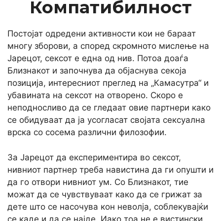
Компатибилност
Постојат одредени активности кои не бараат
многу зборови, а според скромното мислење на
Јарецот, сексот е една од нив. Потоа доаѓа
Близнакот и започнува да објаснува секоја
позиција, интересниот преглед на „Камасутра“ и
убавината на сексот на отворено. Скоро е
неподносливо да се гледаат овие партнери како
се обидуваат да ја усогласат својата сексуална
врска со сосема различни филозофии.
За Јарецот да експериментира во сексот,
нивниот партнер треба навистина да ги опушти и
да го отвори нивниот ум. Со Близнакот, тие
можат да се чувствуваат како да се грижат за
дете што се насочува кон неволја, соблекувајќи
се каде и да се најде. Иако тоа не е вистински