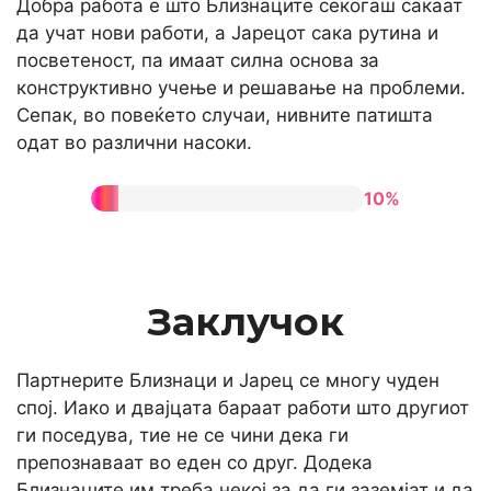
Добра работа е што Близнаците секогаш сакаат
да учат нови работи, а Јарецот сака рутина и
посветеност, па имаат силна основа за
конструктивно учење и решавање на проблеми.
Сепак, во повеќето случаи, нивните патишта
одат во различни насоки.
10%
Заклучок
Партнерите Близнаци и Јарец се многу чуден
спој. Иако и двајцата бараат работи што другиот
ги поседува, тие не се чини дека ги
препознаваат во еден со друг. Додека
Близнаците им треба некој за да ги заземјат и да