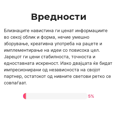
Вредности
Близнаците навистина ги ценат информациите
во секој облик и форма, нечие умешно
зборување, креативна употреба на рацете и
имплементирање на идеи со повисока цел.
Јарецот ги цени стабилноста, точноста и
едноставната искреност. Иако двајцата ќе бидат
импресионирани од независноста на својот
партнер, остатокот од нивните светови ретко се
совпаѓаат.
5%