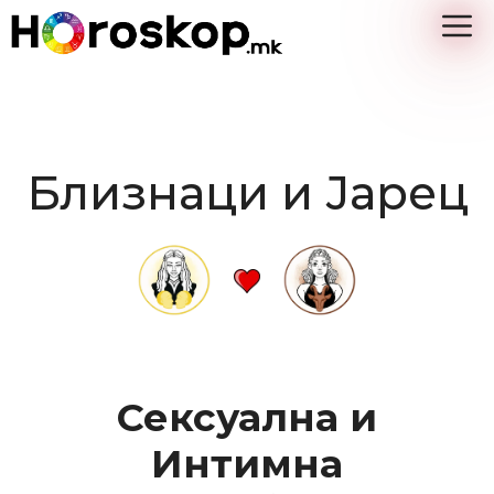
Skip
M
to
content
Близнаци и Јарец
Сексуална и
Интимна