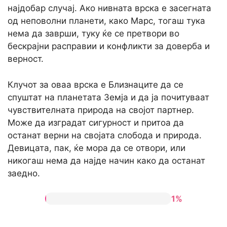
најдобар случај. Ако нивната врска е засегната
од неповолни планети, како Марс, тогаш тука
нема да заврши, туку ќе се претвори во
бескрајни расправии и конфликти за доверба и
верност.
Клучот за оваа врска е Близнаците да се
спуштат на планетата Земја и да ја почитуваат
чувствителната природа на својот партнер.
Може да изградат сигурност и притоа да
останат верни на својата слобода и природа.
Девицата, пак, ќе мора да се отвори, или
никогаш нема да најде начин како да останат
заедно.
1%