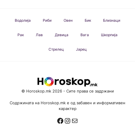
Водолија
Риби
Овен
Бик
Близнаци
Рак
Лав
Девица
Вага
Шкорпија
Стрелец
Јарец
© Horoskop.mk 2026 - Сите права се задржани
Содржината на Horoskop.mk е од забавен и информативен
карактер
Facebook
Instagram
Mail