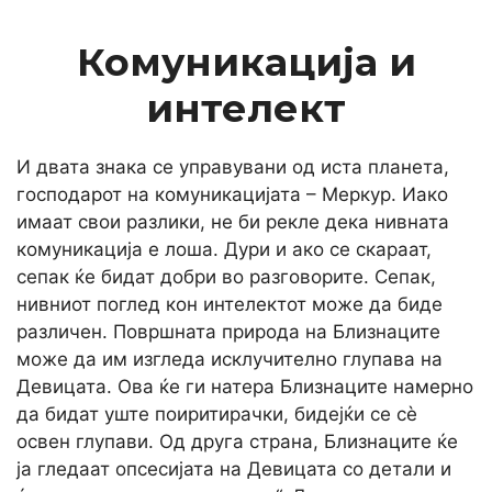
Комуникација и
интелект
И двата знака се управувани од иста планета,
господарот на комуникацијата – Меркур. Иако
имаат свои разлики, не би рекле дека нивната
комуникација е лоша. Дури и ако се скараат,
сепак ќе бидат добри во разговорите. Сепак,
нивниот поглед кон интелектот може да биде
различен. Површната природа на Близнаците
може да им изгледа исклучително глупава на
Девицата. Ова ќе ги натера Близнаците намерно
да бидат уште поиритирачки, бидејќи се сè
освен глупави. Од друга страна, Близнаците ќе
ја гледаат опсесијата на Девицата со детали и