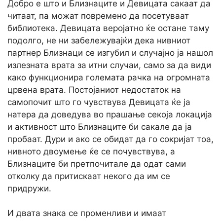
Добро е што и Близнаците и Девицата сакаат да
читаат, па можат повремено да посетуваат
библиотека. Девицата веројатно ќе остане таму
подолго, не ни забележувајќи дека нивниот
партнер Близнаци се изгубил и случајно ја нашол
излезната врата за итни случаи, само за да види
како функционира големата рачка на огромната
црвена врата. Постојаниот недостаток на
самопочит што го чувствува Девицата ќе ја
натера да доведува во прашање секоја локација
и активност што Близнаците би сакале да ја
пробаат. Дури и ако се обидат да го сокријат тоа,
нивното двоумење ќе се почувствува, а
Близнаците би претпочитале да одат сами
отколку да притискаат некого да им се
придружи.
И двата знака се променливи и имаат