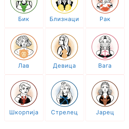
Бик
Близнаци
Рак
Лав
Девица
Вага
Шкорпија
Стрелец
Јарец