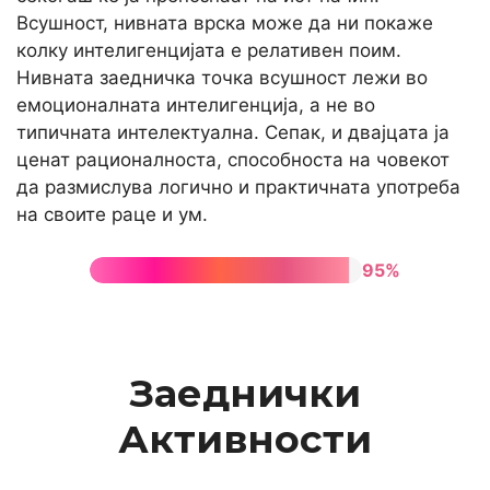
Всушност, нивната врска може да ни покаже
колку интелигенцијата е релативен поим.
Нивната заедничка точка всушност лежи во
емоционалната интелигенција, а не во
типичната интелектуална. Сепак, и двајцата ја
ценат рационалноста, способноста на човекот
да размислува логично и практичната употреба
на своите раце и ум.
95%
Заеднички
Активности