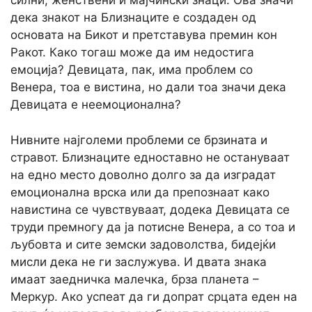
силни, женствени и мајчински знаци. Ова значи
дека знакот на Близнаците е создаден од
основата на Бикот и претставува премин кон
Ракот. Како тогаш може да им недостига
емоција? Девицата, пак, има проблем со
Венера, тоа е вистина, но дали тоа значи дека
Девицата е неемоционална?
Нивните најголеми проблеми се брзината и
стравот. Близнаците едноставно не остануваат
на едно место доволно долго за да изградат
емоционална врска или да препознаат како
навистина се чувствуваат, додека Девицата се
труди премногу да ја потисне Венера, а со тоа и
љубовта и сите земски задоволства, бидејќи
мисли дека не ги заслужува. И двата знака
имаат заедничка малечка, брза планета –
Меркур. Ако успеат да ги допрат срцата еден на