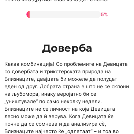
5%
Доверба
Каква комбинација! Со проблемите на Девицата
со довербата и трикстерската природа на
Близнаците, двајцата би можеле да полудат
еден од друг. Добрата страна е што не се склони
на љубомора, инаку веројатно би се
„уништувале“ по само неколку недели.
Близнаците не се личност на која Девицата
лесно може да ѝ верува. Кога Девицата ќе
почне да се сомнева и да анализира сè,
Близнаците најчесто ќе „одлетаат“ – и тоа во