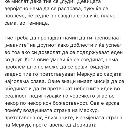
ќе мислат дека тие се „луди“. Девицата
веројатно нема да се расправа, туку ќе се
повлече, ќе седне во својата соба и ќе плаче,
сама, во темница.
Тие треба да пронајдат начин да ги препознаат
„мааните“ на другиот како доблести и ќе успеат
во тоа ако си дозволат да се поддржуваат еден
со друг. Кога овие умови ќе се соединат, нема
проблем што не може да се реши, бидејќи
заедно тие го претставуваат Меркур во својата
најголема слава. Овие знаци имаат мисија да се
обединат и да ги претворат небесните идеи во
реалност, подигнувајќи го човечкото знаење
чекор по чекор кон божественост. Ова е врска
помеѓу воздушната страна на Меркур,
претставена од Близнаците, и земјената страна
на Меркур, претставена од Девицата –