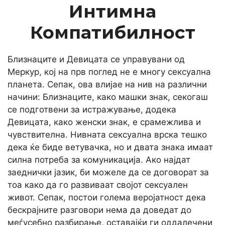
Интимна
Компатибилност
Близнаците и Девицата се управувани од
Меркур, кој на прв поглед не е многу сексуална
планета. Сепак, ова влијае на нив на различни
начини: Близнаците, како машки знак, секогаш
се подготвени за истражување, додека
Девицата, како женски знак, е срамежлива и
чувствителна. Нивната сексуална врска тешко
дека ќе биде ветувачка, но и двата знака имаат
силна потреба за комуникација. Ако најдат
заеднички јазик, би можеле да се договорат за
тоа како да го развиваат својот сексуален
живот. Сепак, постои голема веројатност дека
бескрајните разговори нема да доведат до
меѓусебно разбирање, оставајќи ги оддалечени