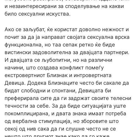
и незаинтересирани за споделување на какви
било сексуални искуства.
Ако се заљубат, ќе користат доволно нежност и
почит за да ја направат својата сексуална врска
функционална, но таа сепак ретко ќе биде
вистински задоволителна за двајцата партнери.
И двајцата се љубопитни, но на различни
начини, што создава конфликт помеѓу
екстровертниот Близнак и интровертната
Девица. Додека Близнаците често би сакале да
бидат слободни и спонтани, Девицата би
преферирала сите да ги задржат своите телесни
течности за себе. За да биде ситуацијата уште
покомплицирана, и двата знака имаат потреба
од вербална стимулација, но зборовите што
секој од нив сака да ги слушне често не се
нешто што другиот знае како да го каже.