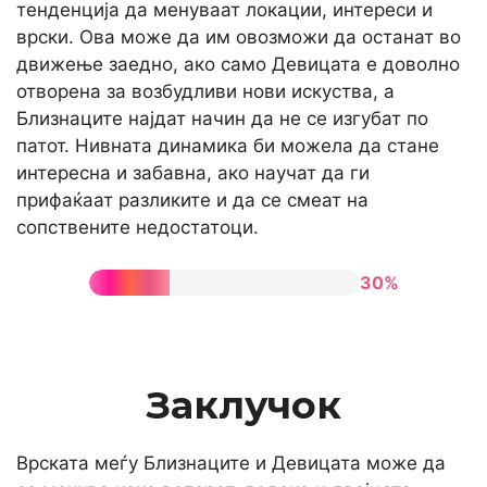
тенденција да менуваат локации, интереси и
врски. Ова може да им овозможи да останат во
движење заедно, ако само Девицата е доволно
отворена за возбудливи нови искуства, а
Близнаците најдат начин да не се изгубат по
патот. Нивната динамика би можела да стане
интересна и забавна, ако научат да ги
прифаќаат разликите и да се смеат на
сопствените недостатоци.
30%
Заклучок
Врската меѓу Близнаците и Девицата може да