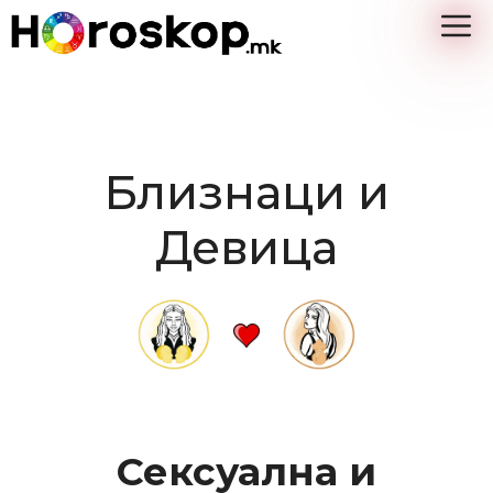
Skip
M
to
content
Близнаци и
Девица
Сексуална и