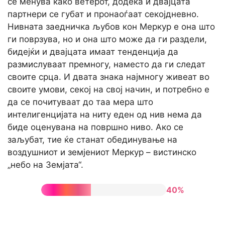
се менува како ветерот, додека и двајцата
партнери се губат и пронаоѓаат секојдневно.
Нивната заедничка љубов кон Меркур е она што
ги поврзува, но и она што може да ги раздели,
бидејќи и двајцата имаат тенденција да
размислуваат премногу, наместо да ги следат
своите срца. И двата знака најмногу живеат во
своите умови, секој на свој начин, и потребно е
да се почитуваат до таа мера што
интелигенцијата на ниту еден од нив нема да
биде оценувана на површно ниво. Ако се
заљубат, тие ќе станат обединување на
воздушниот и земјениот Меркур – вистинско
„небо на Земјата“.
40%