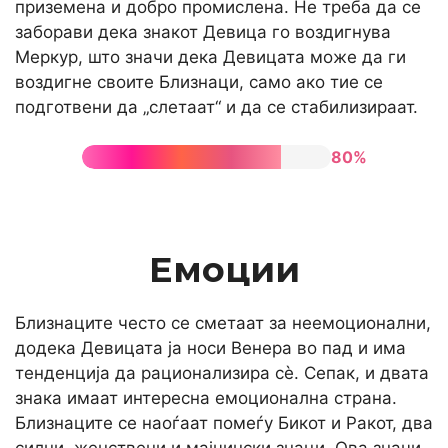
приземена и добро промислена. Не треба да се
заборави дека знакот Девица го воздигнува
Меркур, што значи дека Девицата може да ги
воздигне своите Близнаци, само ако тие се
подготвени да „слетаат“ и да се стабилизираат.
80%
Емоции
Близнаците често се сметаат за неемоционални,
додека Девицата ја носи Венера во пад и има
тенденција да рационализира сè. Сепак, и двата
знака имаат интересна емоционална страна.
Близнаците се наоѓаат помеѓу Бикот и Ракот, два