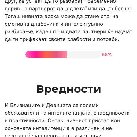
друг, ќе успеат да го разберат повремениот
порив на партнерот да „одлета“ или да „побегне“.
Тогаш нивната врска може да стане спој на
емотивна длабочина и интелектуално
разбирање, каде што и двата партнери ќе научат
да ги прифаќаат своите слабости и потреби.
55%
Вредности
И Близнаците и Девицата се големи
обожаватели на интелигенцијата, снаодливоста
и практичноста. Сепак, нивниот пристап кон
основната интелигенција е различен и не
секогаш ќе ја препознаат на ист начин.